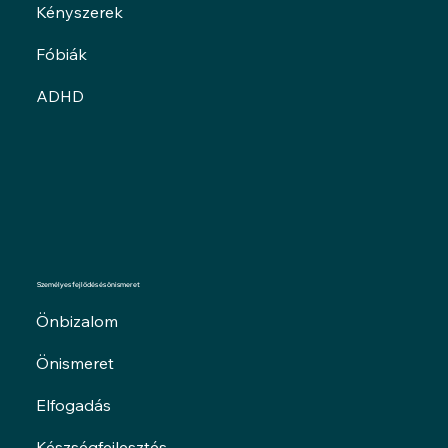
Kényszerek
Fóbiák
ADHD
Személyes fejlődés és önismeret
Önbizalom
Önismeret
Elfogadás
Készségfejlesztés