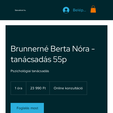
Belépés
Szavakkal.hu
Brunnerné Berta Nóra -
tanácsadás 55p
Pszichológiai tanácsadás
23 990
magyar
1 óra
1
23 990 Ft
Online konzultáció
forint
ó
r
Foglalás most