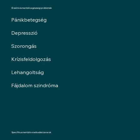
Érzelmi és mentális egészségi problémák
Pánikbetegség
Depresszió
Szorongás
Krízisfeldolgozás
Lehangoltság
Fájdalom szindróma
Specifikus mentális viselkedési zavarok