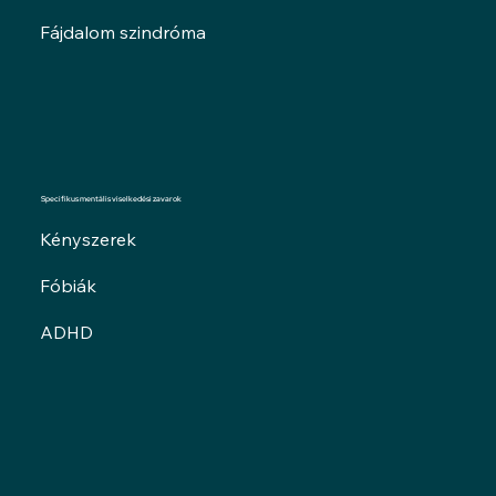
Fájdalom szindróma
Specifikus mentális viselkedési zavarok
Kényszerek
Fóbiák
ADHD