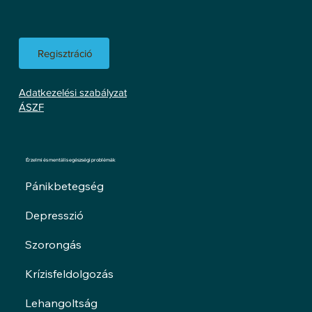
Regisztráció
Adatkezelési szabályzat
ÁSZF
Érzelmi és mentális egészségi problémák
Pánikbetegség
Depresszió
Szorongás
Krízisfeldolgozás
Lehangoltság