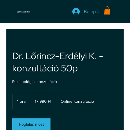
Belépés
Szavakkal.hu
Dr. Lőrincz-Erdélyi K. -
konzultáció 50p
Pszichológiai konzultáció
17 990
magyar
1 óra
1
17 990 Ft
Online konzultáció
forint
ó
r
Foglalás most