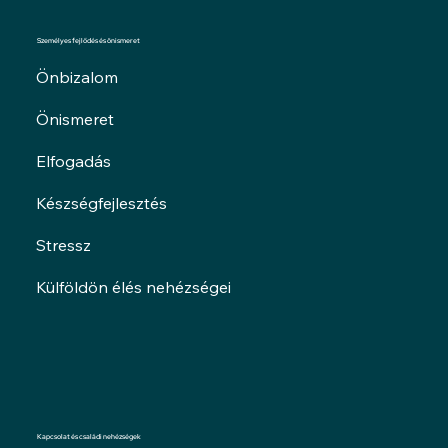
Személyes fejlődés és önismeret
Önbizalom
Önismeret
Elfogadás
Készségfejlesztés
Stressz
Külföldön élés nehézségei
Kapcsolat és családi nehézségek