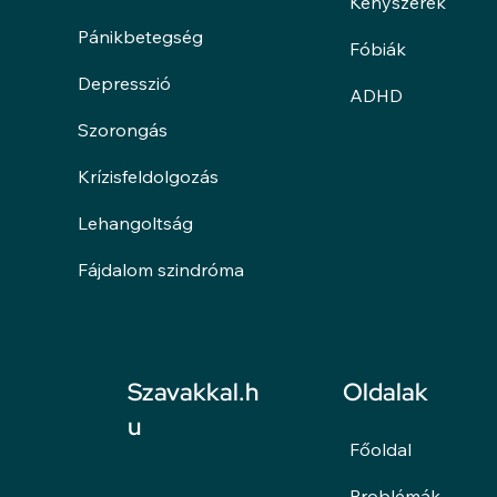
Kényszerek
Pánikbetegség
Fóbiák
Depresszió
ADHD
Szorongás
Krízisfeldolgozás
Lehangoltság
Fájdalom szindróma
Oldalak
Szavakkal.h
u
Főoldal
Problémák