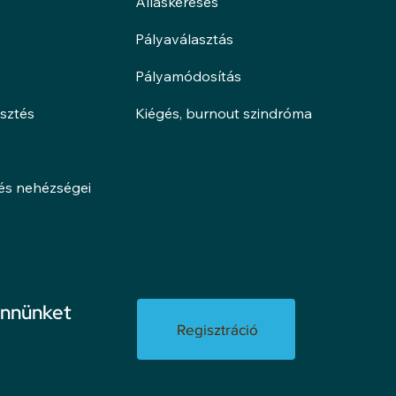
Álláskeresés
Pályaválasztás
Pályamódosítás
esztés
Kiégés, burnout szindróma
lés nehézségei
ennünket
Regisztráció