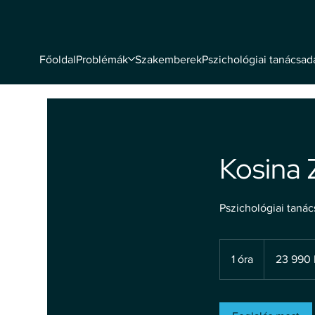
Problémák
Szakemberek
Pszichológiai tanácsad
Főoldal
Kosina 
Pszichológiai taná
23 990
magyar
1 óra
1
23 990 
forint
ó
r