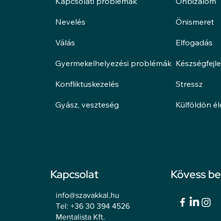
Kapcsolati problémák
Önbizalom
Nevelés
Önismeret
Válás
Elfogadás
Gyermekelhelyezési problémák
Készségfejl
Konfliktuskezelés
Stressz
Gyász, veszteség
Külföldön é
Kapcsolat
Kövess b
info@szavakkal.hu
Tel: +36 30 394 4526
Mentalista Kft.