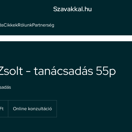
Szavakkal.hu
ás
Cikkek
Rólunk
Partnerség
Zsolt - tanácsadás 55p
csadás
Ft
Online konzultáció