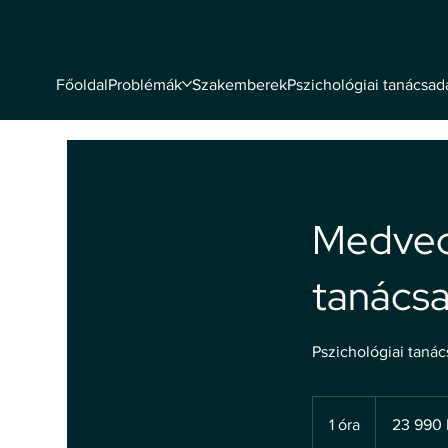
Problémák
Szakemberek
Pszichológiai tanácsad
Főoldal
Medvecz
tanács
Pszichológiai taná
23 990
magyar
1 óra
1
23 990 
forint