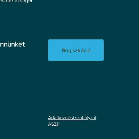
lés nehézségei
ennünket
Regisztráció
Adatkezelési szabályzat
ÁSZF