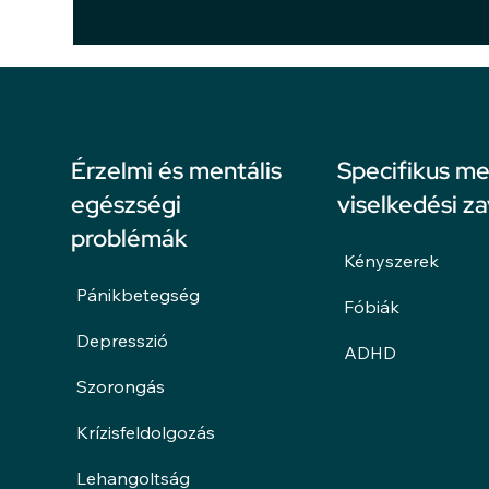
Érzelmi és mentális
Specifikus me
egészségi
viselkedési z
problémák
Kényszerek
Pánikbetegség
Fóbiák
Depresszió
ADHD
Szorongás
Krízisfeldolgozás
Lehangoltság