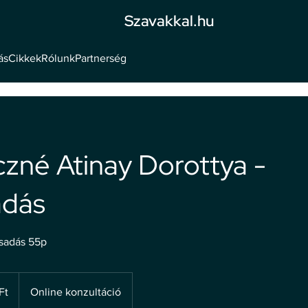
Szavakkal.hu
ás
Cikkek
Rólunk
Partnerség
né Atinay Dorottya -
adás
csadás 55p
Ft
Online konzultáció