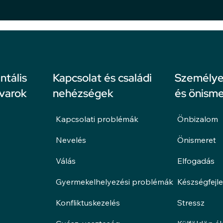
ntális
Kapcsolat és családi
Személyes
avarok
nehézségek
és önisme
Kapcsolati problémák
Önbizalom
Nevelés
Önismeret
Válás
Elfogadás
Gyermekelhelyezési problémák
Készségfejl
Konfliktuskezelés
Stressz