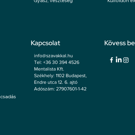
Gyász, veszteség
Külföldön é
Kapcsolat
Kövess b
info@szavakkal.hu
Tel: +36 30 394 4526
Mentalista Kft.
Székhely: 1102 Budapest,
Endre utca 12. 6. ajtó
Adószám: 27907601-1-42
ácsadás