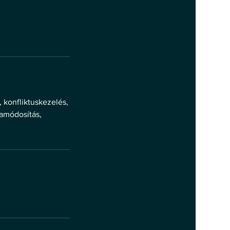
, konfliktuskezelés,
yamódosítás,