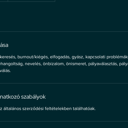
rása
skeresés, burnout/kiégés, elfogadás, gyász, kapcsolati problémák
lehangoltság, nevelés, önbizalom, önismeret, pályaválasztás, pál
válás.
natkozó szabályok
z általános szerződési feltételekben találhatóak.