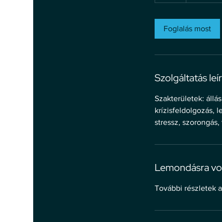
ó
r
Foglalás most
Szolgáltatás leí
Szakterületek: állá
krízisfeldolgozás, 
stressz, szorongás, 
Lemondásra vo
További részletek a