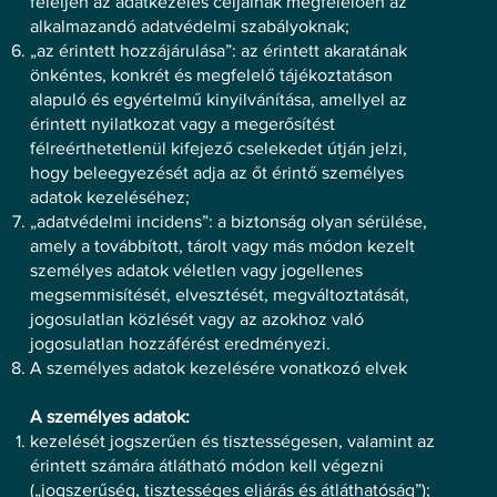
feleljen az adatkezelés céljainak megfelelően az
alkalmazandó adatvédelmi szabályoknak;
„az érintett hozzájárulása”: az érintett akaratának
önkéntes, konkrét és megfelelő tájékoztatáson
alapuló és egyértelmű kinyilvánítása, amellyel az
érintett nyilatkozat vagy a megerősítést
félreérthetetlenül kifejező cselekedet útján jelzi,
hogy beleegyezését adja az őt érintő személyes
adatok kezeléséhez;
„adatvédelmi incidens”: a biztonság olyan sérülése,
amely a továbbított, tárolt vagy más módon kezelt
személyes adatok véletlen vagy jogellenes
megsemmisítését, elvesztését, megváltoztatását,
jogosulatlan közlését vagy az azokhoz való
jogosulatlan hozzáférést eredményezi.
A személyes adatok kezelésére vonatkozó elvek
A személyes adatok:
kezelését jogszerűen és tisztességesen, valamint az
érintett számára átlátható módon kell végezni
(„jogszerűség, tisztességes eljárás és átláthatóság”);