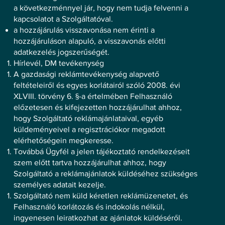
a következménnyel jár, hogy nem tudja felvenni a
kapcsolatot a Szolgáltatóval.
a hozzájárulás visszavonása nem érinti a
hozzájáruláson alapuló, a visszavonás előtti
adatkezelés jogszerűségét.
Hírlevél, DM tevékenység
A gazdasági reklámtevékenység alapvető
feltételeiről és egyes korlátairól szóló 2008. évi
XLVIII. törvény 6. §-a értelmében Felhasználó
előzetesen és kifejezetten hozzájárulhat ahhoz,
hogy Szolgáltató reklámajánlataival, egyéb
küldeményeivel a regisztrációkor megadott
elérhetőségein megkeresse.
Továbbá Ügyfél a jelen tájékoztató rendelkezéseit
szem előtt tartva hozzájárulhat ahhoz, hogy
Szolgáltató a reklámajánlatok küldéséhez szükséges
személyes adatait kezelje.
Szolgáltató nem küld kéretlen reklámüzenetet, és
Felhasználó korlátozás és indokolás nélkül,
ingyenesen leiratkozhat az ajánlatok küldéséről.