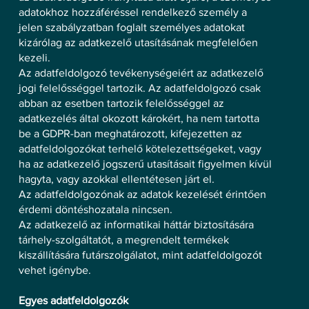
adatokhoz hozzáféréssel rendelkező személy a
jelen szabályzatban foglalt személyes adatokat
kizárólag az adatkezelő utasításának megfelelően
kezeli.
Az adatfeldolgozó tevékenységeiért az adatkezelő
jogi felelősséggel tartozik. Az adatfeldolgozó csak
abban az esetben tartozik felelősséggel az
adatkezelés által okozott károkért, ha nem tartotta
be a GDPR-ban meghatározott, kifejezetten az
adatfeldolgozókat terhelő kötelezettségeket, vagy
ha az adatkezelő jogszerű utasításait figyelmen kívül
hagyta, vagy azokkal ellentétesen járt el.
Az adatfeldolgozónak az adatok kezelését érintően
érdemi döntéshozatala nincsen.
Az adatkezelő az informatikai háttár biztosítására
tárhely-szolgáltatót, a megrendelt termékek
kiszállítására futárszolgálatot, mint adatfeldolgozót
vehet igénybe.
Egyes adatfeldolgozók