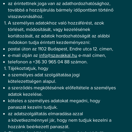
az érintettnek joga van az adathordozhatósághoz,
továbbá a hozzájárulás bármely időpontban történő
visszavonásához.
A személyes adatokhoz való hozzáférést, azok
törlését, módosítását, vagy kezelésének
korlátozását, az adatok hordozhatóságát az alábbi
módokon tudja érintett kezdeményezni:
postai úton az 1102 Budapest, Endre utca 12. címen,
e-mail útján az
info@szavakkal.hu
e-mail címen,
telefonon a +36 30 965 04 88 számon.
Tájékoztatjuk, hogy
a személyes adat szolgáltatása jogi
kötelezettségen alapul.
a szerződés megkötésének előfeltétele a személyes
adatok kezelése.
köteles a személyes adatokat megadni, hogy
panaszát kezelni tudjuk.
az adatszolgáltatás elmaradása azzal
a következménnyel jár, hogy nem tudjuk kezelni a
hozzánk beérkezett panaszát.