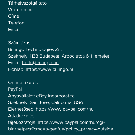
Tárhelyszolgáltató
Wix.com Inc
Címe:
Telefon:
Email:
Számlázás
Billingo Technologies Zrt.
Székhely: 1133 Budapest, Árbóc utca 6. I. emelet
Email:
hello@billingo.hu
Honlap:
https://www.billingo.hu
Online fizetés
PayPal
Anyavállalat: eBay Incorporated
Székhely: San Jose, California, USA
Elérhetőség:
https://www.paypal.com/hu
Adatkezelési
tájékoztatója:
https://www.paypal.com/hu/cgi-
bin/helpscr?cmd=p/gen/ua/policy_privacy-outside