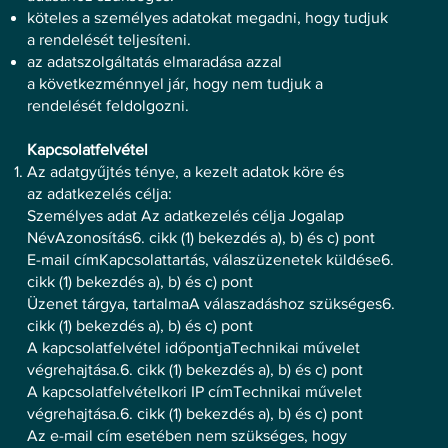
köteles a személyes adatokat megadni, hogy tudjuk
a rendelését teljesíteni.
az adatszolgáltatás elmaradása azzal
a következménnyel jár, hogy nem tudjuk a
rendelését feldolgozni.
Kapcsolatfelvétel
Az adatgyűjtés ténye, a kezelt adatok köre és
az adatkezelés célja:
Személyes adat Az adatkezelés célja Jogalap
NévAzonosítás6. cikk (1) bekezdés a), b) és c) pont
E-mail címKapcsolattartás, válaszüzenetek küldése6.
cikk (1) bekezdés a), b) és c) pont
Üzenet tárgya, tartalmaA válaszadáshoz szükséges6.
cikk (1) bekezdés a), b) és c) pont
A kapcsolatfelvétel időpontjaTechnikai művelet
végrehajtása.6. cikk (1) bekezdés a), b) és c) pont
A kapcsolatfelvételkori IP címTechnikai művelet
végrehajtása.6. cikk (1) bekezdés a), b) és c) pont
Az e-mail cím esetében nem szükséges, hogy