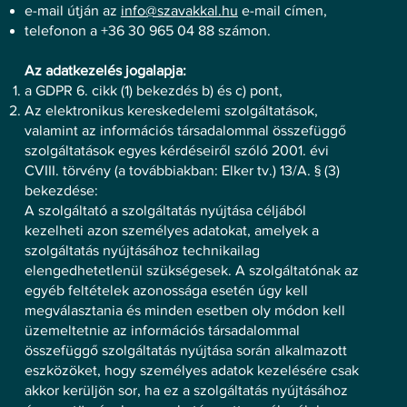
e-mail útján az
info@szavakkal.hu
e-mail címen,
telefonon a +36 30 965 04 88 számon.
Az adatkezelés jogalapja:
a GDPR 6. cikk (1) bekezdés b) és c) pont,
Az elektronikus kereskedelemi szolgáltatások,
valamint az információs társadalommal összefüggő
szolgáltatások egyes kérdéseiről szóló 2001. évi
CVIII. törvény (a továbbiakban: Elker tv.) 13/A. § (3)
bekezdése:
A szolgáltató a szolgáltatás nyújtása céljából
kezelheti azon személyes adatokat, amelyek a
szolgáltatás nyújtásához technikailag
elengedhetetlenül szükségesek. A szolgáltatónak az
egyéb feltételek azonossága esetén úgy kell
megválasztania és minden esetben oly módon kell
üzemeltetnie az információs társadalommal
összefüggő szolgáltatás nyújtása során alkalmazott
eszközöket, hogy személyes adatok kezelésére csak
akkor kerüljön sor, ha ez a szolgáltatás nyújtásához