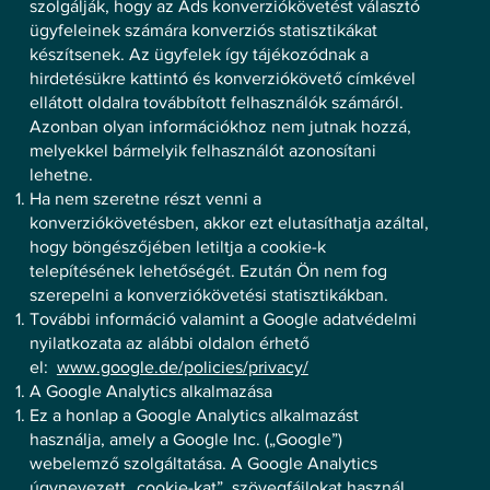
szolgálják, hogy az Ads konverziókövetést választó
ügyfeleinek számára konverziós statisztikákat
készítsenek. Az ügyfelek így tájékozódnak a
hirdetésükre kattintó és konverziókövető címkével
ellátott oldalra továbbított felhasználók számáról.
Azonban olyan információkhoz nem jutnak hozzá,
melyekkel bármelyik felhasználót azonosítani
lehetne.
Ha nem szeretne részt venni a
konverziókövetésben, akkor ezt elutasíthatja azáltal,
hogy böngészőjében letiltja a cookie-k
telepítésének lehetőségét. Ezután Ön nem fog
szerepelni a konverziókövetési statisztikákban.
További információ valamint a Google adatvédelmi
nyilatkozata az alábbi oldalon érhető
el:
www.google.de/policies/privacy/
A Google Analytics alkalmazása
Ez a honlap a Google Analytics alkalmazást
használja, amely a Google Inc. („Google”)
webelemző szolgáltatása. A Google Analytics
úgynevezett „cookie-kat”, szövegfájlokat használ,