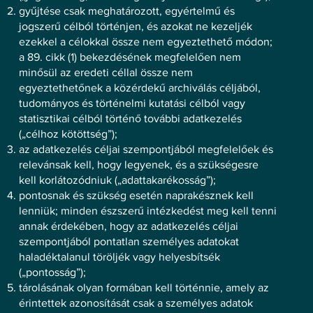
gyűjtése csak meghatározott, egyértelmű és
jogszerű célból történjen, és azokat ne kezeljék
ezekkel a célokkal össze nem egyeztethető módon;
a 89. cikk (1) bekezdésének megfelelően nem
minősül az eredeti céllal össze nem
egyeztethetőnek a közérdekű archiválás céljából,
tudományos és történelmi kutatási célból vagy
statisztikai célból történő további adatkezelés
(„célhoz kötöttség”);
az adatkezelés céljai szempontjából megfelelőek és
relevánsak kell, hogy legyenek, és a szükségesre
kell korlátozódniuk („adattakarékosság”);
pontosnak és szükség esetén naprakésznek kell
lenniük; minden észszerű intézkedést meg kell tenni
annak érdekében, hogy az adatkezelés céljai
szempontjából pontatlan személyes adatokat
haladéktalanul töröljék vagy helyesbítsék
(„pontosság”);
tárolásának olyan formában kell történnie, amely az
érintettek azonosítását csak a személyes adatok