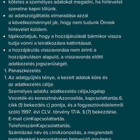
köteles a személyes adatokat megadni, ha hírlevelet
szeretne kapni tőlünk.
az adatszolgáltatás elmaradása azzal
a következménnyel jár, hogy nem tudunk Önnek
hírlevelet küldeni.
tájékoztatjuk, hogy a hozzájárulását bármikor vissza
tudja vonni a leiratkozásra kattintással.
a hozzájárulás visszavonása nem érinti a
hozzájáruláson alapuló, a visszavonás előtti
adatkezelés jogszerűségét.
Panaszkezelés
Az adatgyűjtés ténye, a kezelt adatok köre és
az adatkezelés célja:
Személyes adatAz adatkezelés céljaJogalap
Vezeték-és keresztnévAzonosítás, kapcsolattartás.6.
cikk (1) bekezdés c) pontja, és a fogyasztóvédelemről
szóló 1997. évi CLV. törvény 17/A. § (7) bekezdése.
E-mail címKapcsolattartás.
TelefonszámKapcsolattartás.
Számlázási név és címAzonosítás, a megrendelt
termékekkel kapcsolatosan felmerülő minőségi