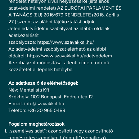
rendelet hatályon kívül helyezéséről (általános
adatvédelmi rendelet) AZ EURÓPAI PARLAMENT ÉS
A TANÁCS (EU) 2016/679 RENDELETE (2016. április
27.) szerint az alábbi tájékoztatást adjuk.
Jelen adatvédelmi szabályzat az alábbi oldalak
adatkezelését
szabályozza:
https://www.szavakkal.hu/
Az adatvédelmi szabályzat elérhető az alábbi
oldalról:
https://www.szavakkal.hu/adatvedelem
A szabályzat módosításai a fenti címen történő
közzététellel lépnek hatályba.
Az adatkezelő és elérhetőségei:
Név: Mentalista Kft.
Székhely: 1102 Budapest, Endre utca 12.
E-mail:
info@szavakkal.hu
Telefon: +36 30 965 0488
Fogalom meghatározások
„személyes adat”: azonosított vagy azonosítható
természetes személyre („érintett”) vonatkozó