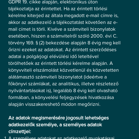
GDPR 19. cikke alapján, elektronikus úton
tájékoztatja az érintettet. Ha az érintett törlési
kérelme kiterjed az általa megadott e-mail címre is,
akkor az adatkezelő a tájékoztatást követően az e-
mail címet is törli. Kivéve a számviteli bizonylatok
esetében, hiszen a számvitelről szóló 2000. évi C.
törvény 169. § (2) bekezdése alapján 8 évig meg kell
őrizni ezeket az adatokat. Az érintett szerződéses
adatai a polgárjogi elévülési idő leteltével
törölhetőek az érintett törlési kérelme alapján. A
könyvviteli elszámolást közvetlenül és közvetetten
alátámasztó számviteli bizonylatot (ideértve a
főkönyvi számlákat, az analitikus, illetve részletező
nyilvántartásokat is), legalább 8 évig kell olvasható
formában, a könyvelési feljegyzések hivatkozása
alapján visszakereshető módon megőrizni.
Az adatok megismerésére jogosult lehetséges
adatkezelők személye, a személyes adatok
címzettjei:
A személyes adatokat az adatkezelő munkatársai