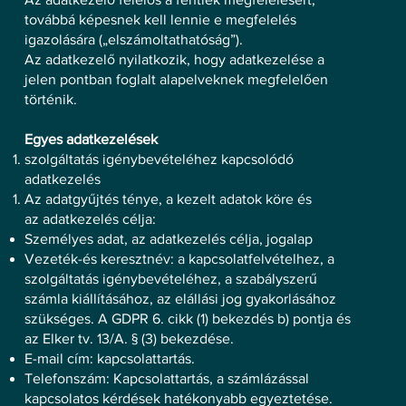
továbbá képesnek kell lennie e megfelelés
igazolására („elszámoltathatóság”).
Az adatkezelő nyilatkozik, hogy adatkezelése a
jelen pontban foglalt alapelveknek megfelelően
történik.
Egyes adatkezelések
szolgáltatás igénybevételéhez kapcsolódó
adatkezelés
Az adatgyűjtés ténye, a kezelt adatok köre és
az adatkezelés célja:
Személyes adat, az adatkezelés célja, jogalap
Vezeték-és keresztnév: a kapcsolatfelvételhez, a
szolgáltatás igénybevételéhez, a szabályszerű
számla kiállításához, az elállási jog gyakorlásához
szükséges. A GDPR 6. cikk (1) bekezdés b) pontja és
az Elker tv. 13/A. § (3) bekezdése.
E-mail cím: kapcsolattartás.
Telefonszám: Kapcsolattartás, a számlázással
kapcsolatos kérdések hatékonyabb egyeztetése.