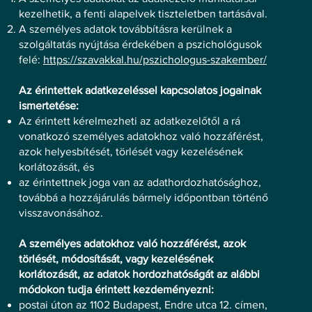
kezelhetik, a fenti alapelvek tiszteletben tartásával.
A személyes adatok továbbításra kerülnek a
szolgáltatás nyújtása érdekében a pszichológusok
felé:
https://szavakkal.hu/pszichologus-szakember/
Az érintettek adatkezeléssel kapcsolatos jogainak
ismertetése:
Az érintett kérelmezheti az adatkezelőtől a rá
vonatkozó személyes adatokhoz való hozzáférést,
azok helyesbítését, törlését vagy kezelésének
korlátozását, és
az érintettnek joga van az adathordozhatósághoz,
továbbá a hozzájárulás bármely időpontban történő
visszavonásához.
A személyes adatokhoz való hozzáférést, azok
törlését, módosítását, vagy kezelésének
korlátozását, az adatok hordozhatóságát az alábbi
módokon tudja érintett kezdeményezni:
postai úton az 1102 Budapest, Endre utca 12. címen,