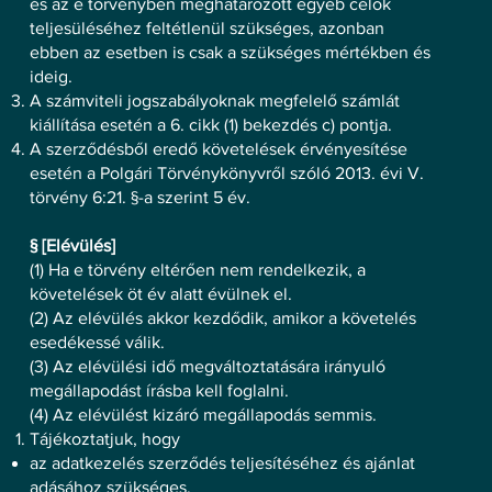
és az e törvényben meghatározott egyéb célok
teljesüléséhez feltétlenül szükséges, azonban
ebben az esetben is csak a szükséges mértékben és
ideig.
A számviteli jogszabályoknak megfelelő számlát
kiállítása esetén a 6. cikk (1) bekezdés c) pontja.
A szerződésből eredő követelések érvényesítése
esetén a Polgári Törvénykönyvről szóló 2013. évi V.
törvény 6:21. §-a szerint 5 év.
§ [Elévülés]
(1) Ha e törvény eltérően nem rendelkezik, a
követelések öt év alatt évülnek el.
(2) Az elévülés akkor kezdődik, amikor a követelés
esedékessé válik.
(3) Az elévülési idő megváltoztatására irányuló
megállapodást írásba kell foglalni.
(4) Az elévülést kizáró megállapodás semmis.
Tájékoztatjuk, hogy
az adatkezelés szerződés teljesítéséhez és ajánlat
adásához szükséges.