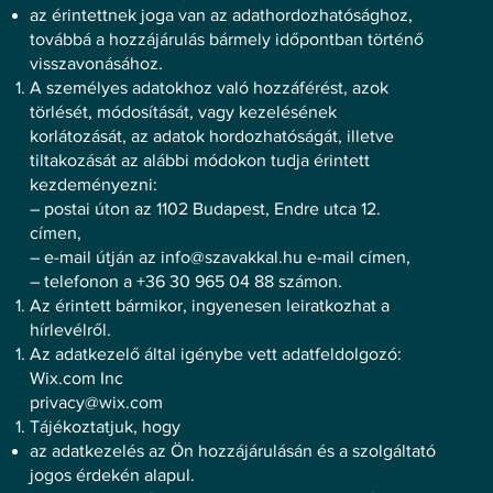
az érintettnek joga van az adathordozhatósághoz,
továbbá a hozzájárulás bármely időpontban történő
visszavonásához.
A személyes adatokhoz való hozzáférést, azok
törlését, módosítását, vagy kezelésének
korlátozását, az adatok hordozhatóságát, illetve
tiltakozását az alábbi módokon tudja érintett
kezdeményezni:
– postai úton az 1102 Budapest, Endre utca 12.
címen,
– e-mail útján az
info@szavakkal.hu
e-mail címen,
– telefonon a +36 30 965 04 88 számon.
Az érintett bármikor, ingyenesen leiratkozhat a
hírlevélről.
Az adatkezelő által igénybe vett adatfeldolgozó:
Wix.com Inc
privacy@wix.com
Tájékoztatjuk, hogy
az adatkezelés az Ön hozzájárulásán és a szolgáltató
jogos érdekén alapul.