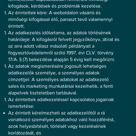
kifogások, kérdések és problémák kezelése.
Az érintettek köre: A weboldalon vásárló és
minőségi kifogással élő, panaszt tevő valamennyi
érintett.
Az adatkezelés időtartama, az adatok törlésének
határideje: A kifogásról felvett jegyzőkönyv, átirat és
az arra adott válasz másolati példányait a
fogyasztóvédelemről szóló 1997. évi CLV. törvény
17/A. § (7) bekezdése alapján 5 évig kell megőrizni.
Az adatok megismerésére jogosult lehetséges
adatkezelők személye, a személyes adatok
címzettjei: A személyes adatokat az adatkezelő
sales és marketing munkatársai kezelhetik, a fenti
alapelvek tiszteletben tartásával.
Az érintettek adatkezeléssel kapcsolatos jogainak
ismertetése:
Az érintett kérelmezheti az adatkezelőtől a rá
vonatkozó személyes adatokhoz való hozzáférést,
azok helyesbítését, törlését vagy kezelésének
korlátozását, és