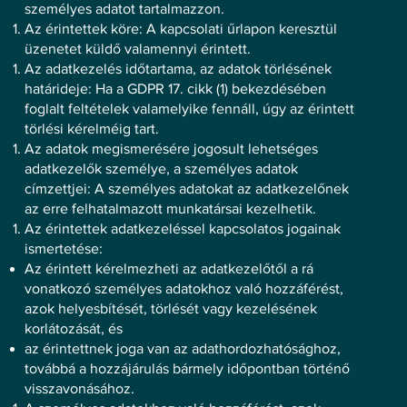
személyes adatot tartalmazzon.
Az érintettek köre: A kapcsolati űrlapon keresztül
üzenetet küldő valamennyi érintett.
Az adatkezelés időtartama, az adatok törlésének
határideje: Ha a GDPR 17. cikk (1) bekezdésében
foglalt feltételek valamelyike fennáll, úgy az érintett
törlési kérelméig tart.
Az adatok megismerésére jogosult lehetséges
adatkezelők személye, a személyes adatok
címzettjei: A személyes adatokat az adatkezelőnek
az erre felhatalmazott munkatársai kezelhetik.
Az érintettek adatkezeléssel kapcsolatos jogainak
ismertetése:
Az érintett kérelmezheti az adatkezelőtől a rá
vonatkozó személyes adatokhoz való hozzáférést,
azok helyesbítését, törlését vagy kezelésének
korlátozását, és
az érintettnek joga van az adathordozhatósághoz,
továbbá a hozzájárulás bármely időpontban történő
visszavonásához.