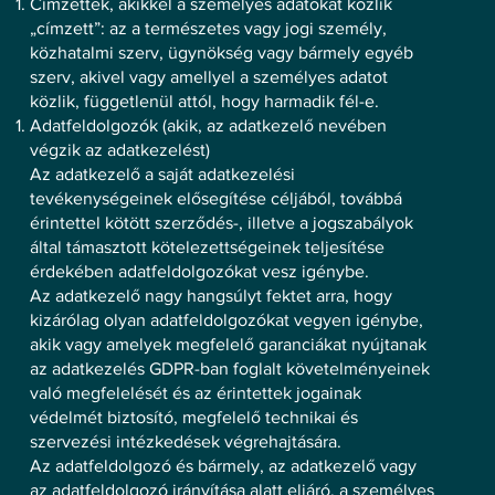
Címzettek, akikkel a személyes adatokat közlik
„címzett”: az a természetes vagy jogi személy,
közhatalmi szerv, ügynökség vagy bármely egyéb
szerv, akivel vagy amellyel a személyes adatot
közlik, függetlenül attól, hogy harmadik fél-e.
Adatfeldolgozók (akik, az adatkezelő nevében
végzik az adatkezelést)
Az adatkezelő a saját adatkezelési
tevékenységeinek elősegítése céljából, továbbá
érintettel kötött szerződés-, illetve a jogszabályok
által támasztott kötelezettségeinek teljesítése
érdekében adatfeldolgozókat vesz igénybe.
Az adatkezelő nagy hangsúlyt fektet arra, hogy
kizárólag olyan adatfeldolgozókat vegyen igénybe,
akik vagy amelyek megfelelő garanciákat nyújtanak
az adatkezelés GDPR-ban foglalt követelményeinek
való megfelelését és az érintettek jogainak
védelmét biztosító, megfelelő technikai és
szervezési intézkedések végrehajtására.
Az adatfeldolgozó és bármely, az adatkezelő vagy
az adatfeldolgozó irányítása alatt eljáró, a személyes