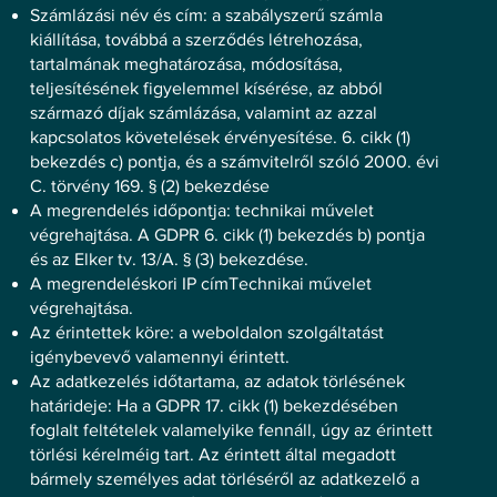
Számlázási név és cím: a szabályszerű számla
kiállítása, továbbá a szerződés létrehozása,
tartalmának meghatározása, módosítása,
teljesítésének figyelemmel kísérése, az abból
származó díjak számlázása, valamint az azzal
kapcsolatos követelések érvényesítése. 6. cikk (1)
bekezdés c) pontja, és a számvitelről szóló 2000. évi
C. törvény 169. § (2) bekezdése
A megrendelés időpontja: technikai művelet
végrehajtása. A GDPR 6. cikk (1) bekezdés b) pontja
és az Elker tv. 13/A. § (3) bekezdése.
A megrendeléskori IP címTechnikai művelet
végrehajtása.
Az érintettek köre: a weboldalon szolgáltatást
igénybevevő valamennyi érintett.
Az adatkezelés időtartama, az adatok törlésének
határideje: Ha a GDPR 17. cikk (1) bekezdésében
foglalt feltételek valamelyike fennáll, úgy az érintett
törlési kérelméig tart. Az érintett által megadott
bármely személyes adat törléséről az adatkezelő a