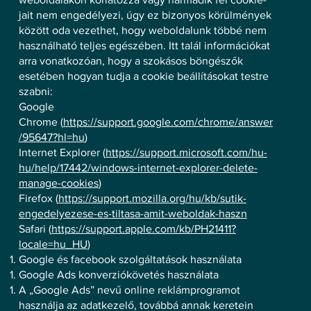
jait nem engedélyezi, úgy ez bizonyos körülmények
között oda vezethet, hogy weboldalunk többé nem
használható teljes egészében. Itt talál információkat
arra vonatkozóan, hogy a szokásos böngészők
esetében hogyan tudja a cookie beállításokat testre
szabni:
Google
Chrome (
https://support.google.com/chrome/answer
/95647?hl=hu
)
Internet Explorer (
https://support.microsoft.com/hu-
hu/help/17442/windows-internet-explorer-delete-
manage-cookies
)
Firefox (
https://support.mozilla.org/hu/kb/sutik-
engedelyezese-es-tiltasa-amit-weboldak-haszn
Safari (
https://support.apple.com/kb/PH21411?
locale=hu_HU
)
Google és facebook szolgáltatások használata
Google Ads konverziókövetés használata
A „Google Ads” nevű online reklámprogramot
használja az adatkezelő, továbbá annak keretein