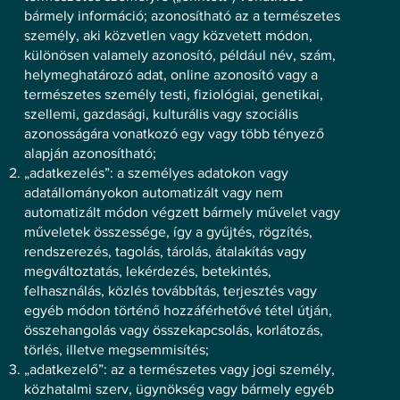
bármely információ; azonosítható az a természetes
személy, aki közvetlen vagy közvetett módon,
különösen valamely azonosító, például név, szám,
helymeghatározó adat, online azonosító vagy a
természetes személy testi, fiziológiai, genetikai,
szellemi, gazdasági, kulturális vagy szociális
azonosságára vonatkozó egy vagy több tényező
alapján azonosítható;
„adatkezelés”: a személyes adatokon vagy
adatállományokon automatizált vagy nem
automatizált módon végzett bármely művelet vagy
műveletek összessége, így a gyűjtés, rögzítés,
rendszerezés, tagolás, tárolás, átalakítás vagy
megváltoztatás, lekérdezés, betekintés,
felhasználás, közlés továbbítás, terjesztés vagy
egyéb módon történő hozzáférhetővé tétel útján,
összehangolás vagy összekapcsolás, korlátozás,
törlés, illetve megsemmisítés;
„adatkezelő”: az a természetes vagy jogi személy,
közhatalmi szerv, ügynökség vagy bármely egyéb