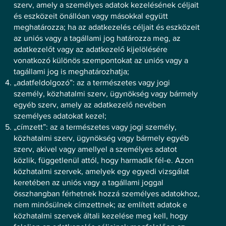
szerv, amely a személyes adatok kezelésének céljait
és eszközeit önállóan vagy másokkal együtt
meghatározza; ha az adatkezelés céljait és eszközeit
az uniós vagy a tagállami jog határozza meg, az
adatkezelőt vagy az adatkezelő kijelölésére
vonatkozó különös szempontokat az uniós vagy a
tagállami jog is meghatározhatja;
„adatfeldolgozó”: az a természetes vagy jogi
személy, közhatalmi szerv, ügynökség vagy bármely
egyéb szerv, amely az adatkezelő nevében
személyes adatokat kezel;
„címzett”: az a természetes vagy jogi személy,
közhatalmi szerv, ügynökség vagy bármely egyéb
szerv, akivel vagy amellyel a személyes adatot
közlik, függetlenül attól, hogy harmadik fél-e. Azon
közhatalmi szervek, amelyek egy egyedi vizsgálat
keretében az uniós vagy a tagállami joggal
összhangban férhetnek hozzá személyes adatokhoz,
nem minősülnek címzettnek; az említett adatok e
közhatalmi szervek általi kezelése meg kell, hogy