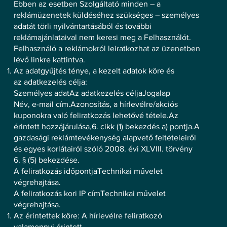
Ebben az esetben Szolgáltató minden – a
reklámüzenetek küldéséhez szükséges – személyes
adatát törli nyilvántartásából és további
reklámajánlataival nem keresi meg a Felhasználót.
Felhasználó a reklámokról leiratkozhat az üzenetben
lévő linkre kattintva.
Az adatgyűjtés ténye, a kezelt adatok köre és
az adatkezelés célja:
Személyes adatAz adatkezelés céljaJogalap
Név, e-mail cím.Azonosítás, a hírlevélre/akciós
kuponokra való feliratkozás lehetővé tétele.Az
érintett hozzájárulása,6. cikk (1) bekezdés a) pontja.A
gazdasági reklámtevékenység alapvető feltételeiről
és egyes korlátairól szóló 2008. évi XLVIII. törvény
6. § (5) bekezdése.
A feliratkozás időpontjaTechnikai művelet
végrehajtása.
A feliratkozás kori IP címTechnikai művelet
végrehajtása.
Az érintettek köre: A hírlevélre feliratkozó
valamennyi érintett.