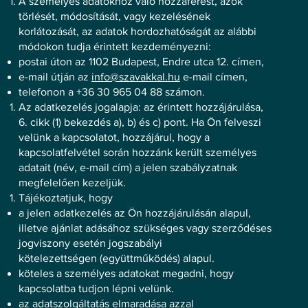
A személyes adatokhoz való hozzáférést, azok
törlését, módosítását, vagy kezelésének
korlátozását, az adatok hordozhatóságát az alábbi
módokon tudja érintett kezdeményezni:
postai úton az 1102 Budapest, Endre utca 12. címen,
e-mail útján az
info@szavakkal.hu
e-mail címen,
telefonon a +36 30 965 04 88 számon.
Az adatkezelés jogalapja: az érintett hozzájárulása,
6. cikk (1) bekezdés a), b) és c) pont. Ha Ön felveszi
velünk a kapcsolatot, hozzájárul, hogy a
kapcsolatfelvétel során hozzánk került személyes
adatait (név, e-mail cím) a jelen szabályzatnak
megfelelően kezeljük.
Tájékoztatjuk, hogy
a jelen adatkezelés az Ön hozzájárulásán alapul,
illetve ajánlat adásához szükséges vagy szerződéses
jogviszony esetén jogszabályi
kötelezettségen (együttműködés) alapul.
köteles a személyes adatokat megadni, hogy
kapcsolatba tudjon lépni velünk.
az adatszolgáltatás elmaradása azzal