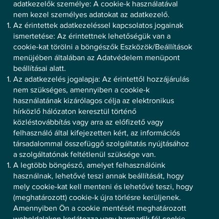
adatkezelők személye: A cookie-k használatával
nem kezel személyes adatokat az adatkezelő.
Az érintettek adatkezeléssel kapcsolatos jogainak
ismertetése: Az érintettnek lehetőségük van a
cookie-kat törölni a böngészők Eszközök/Beállítások
menüjében általában az Adatvédelem menüpont
beállításai alatt.
Az adatkezelés jogalapja: Az érintettől hozzájárulás
nem szükséges, amennyiben a cookie-k
használatának kizárólagos célja az elektronikus
hírközlő hálózaton keresztül történő
közléstovábbítás vagy arra az előfizető vagy
felhasználó által kifejezetten kért, az információs
társadalommal összefüggő szolgáltatás nyújtásához
a szolgáltatónak feltétlenül szüksége van.
A legtöbb böngésző, amelyet felhasználóink
használnak, lehetővé teszi annak beállítását, hogy
mely cookie-kat kell menteni és lehetővé teszi, hogy
(meghatározott) cookie-k újra törlésre kerüljenek.
Amennyiben Ön a cookie mentését meghatározott
weboldalakon korlátozza vagy harmadik fél cookie-