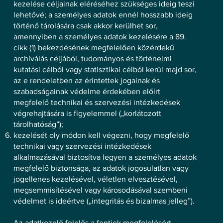
kezelése céljainak eléréséhez szükséges ideig teszi
lehetővé; a személyes adatok ennél hosszabb ideig
történő tárolására csak akkor kerülhet sor,
amennyiben a személyes adatok kezelésére a 89.
cikk (1) bekezdésének megfelelően közérdekű
archiválás céljából, tudományos és történelmi
kutatási célból vagy statisztikai célból kerül majd sor,
az e rendeletben az érintettek jogainak és
szabadságainak védelme érdekében előírt
megfelelő technikai és szervezési intézkedések
végrehajtására is figyelemmel („korlátozott
tárolhatóság”);
kezelését oly módon kell végezni, hogy megfelelő
technikai vagy szervezési intézkedések
alkalmazásával biztosítva legyen a személyes adatok
megfelelő biztonsága, az adatok jogosulatlan vagy
jogellenes kezelésével, véletlen elvesztésével,
megsemmisítésével vagy károsodásával szembeni
védelmet is ideértve („integritás és bizalmas jelleg”).
Az adatkezelő felelős a fentiek megfelelésért,