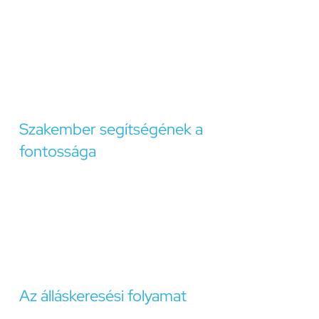
A digitális technológia és az online erőforrások
kiaknázása növelheti az álláskeresés hatékonyságát. Az
online állásportálok, az önéletrajz-építő eszközök és a
virtuális hálózatépítési platformok használata segíthet
abban, hogy elérjük a potenciális munkáltatókat és
kiemelkedjünk a tömegből.
Szakember segítségének a
fontossága
Az álláskeresési folyamat során gyakran hasznos lehet
szakember segítségét kérni. A karrier tanácsadók,
coach-ok és pszichológusok segíthetnek a karrier célok
tisztázásában, a sikeres álláskeresési stratégiák
kidolgozásában és az álláskeresési folyamat során
felmerülő stressz kezelésében.
Az álláskeresési folyamat