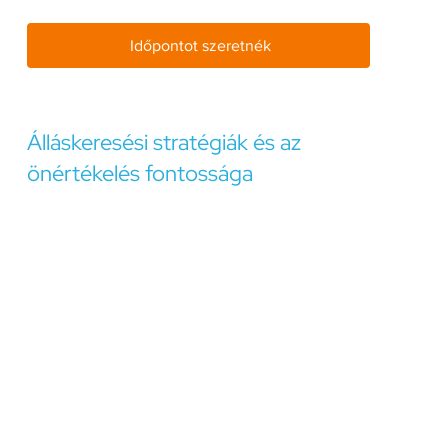
Időpontot szeretnék
Álláskeresési stratégiák és az
önértékelés fontossága
Egy hatékony álláskeresési stratégia kialakítása
kulcsfontosságú a sikeres munkakereséshez. Ez
magában foglalja az önéletrajz és a motivációs levél
személyre szabását, a hálózatépítést, az online jelenlét
fejlesztését és a célzott álláshirdetések keresését.
Az álláskeresési folyamat során fontos, hogy tisztában
legyünk saját képességeinkkel, erősségeinkkel és
érdeklődési területeinkkel. Az önértékelés segíthet
abban, hogy meghatározzuk karrier céljainkat és azokat
az állásokat, amelyek a leginkább megfelelnek