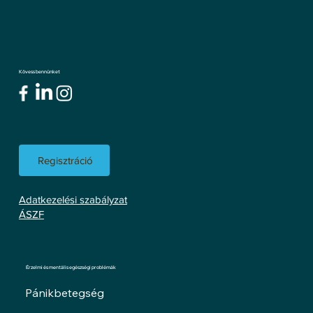
Kövess bennünket
Regisztráció
Adatkezelési szabályzat
ÁSZF
Érzelmi és mentális egészségi problémák
Pánikbetegség