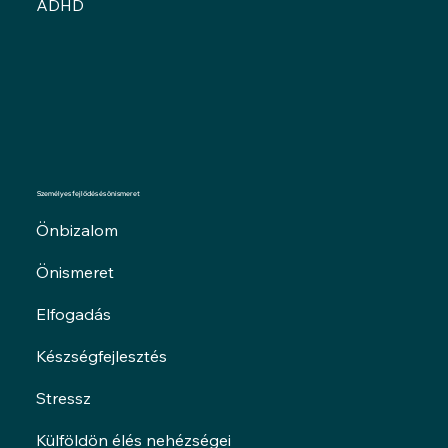
ADHD
Személyes fejlődés és önismeret
Önbizalom
Önismeret
Elfogadás
Készségfejlesztés
Stressz
Külföldön élés nehézségei