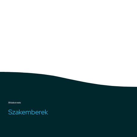
Ha állást keres és úgy érzi, hogy szüksége van
támogatásra az álláskeresési út során, forduljon
szakembereinkhez. Segítségükkel optimalizálhatja
álláskeresési stratégiáját, erősítheti önbizalmát és
közelebb kerülhet álmai állásához. Regisztráljon és
vegye fel a kapcsolatot egyik szakemberünkkel, hogy
megismerje, hogyan segíthetünk Önnek az álláskeresési
kihívások leküzdésében és a sikeres karrier felé vezető
úton.
Álláskeresés
Szakemberek