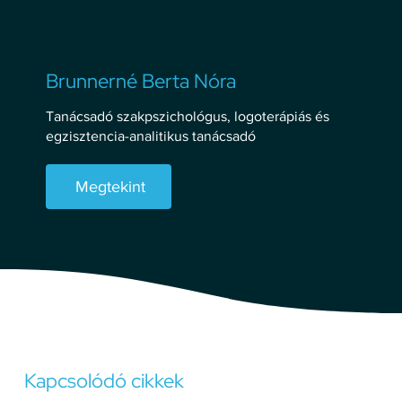
Brunnerné Berta Nóra
K
Tanácsadó szakpszichológus, logoterápiás és
egzisztencia-analitikus tanácsadó
Megtekint
Álláskeresés
Kapcsolódó cikkek