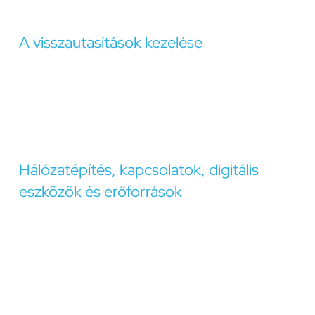
személyes és szakmai aspirációinknak.
A visszautasítások kezelése
Az álláskeresés során elkerülhetetlen, hogy
szembesüljünk visszautasítással. Fontos, hogy ezt a
tapasztalatot tanulási lehetőségként kezeljük, amely
segít finomítani álláskeresési stratégiánkat és erősíti a
kitartásunkat.
Hálózatépítés, kapcsolatok, digitális
eszközök és erőforrások
A hálózatépítés és a szakmai kapcsolatok kiépítése
kulcsfontosságú lehet az álláskeresés során. A szakmai
rendezvényeken való részvétel, a LinkedIn és más
online platformok használata segíthet bővíteni
hálózatunkat és növelni láthatóságunkat a
munkaerőpiacon.