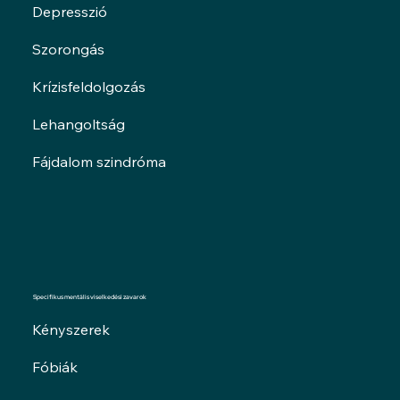
Depresszió
Szorongás
Krízisfeldolgozás
Lehangoltság
Fájdalom szindróma
Specifikus mentális viselkedési zavarok
Kényszerek
Fóbiák