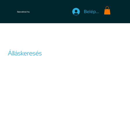
Belépés
Szavakkal.hu
Munkahelyi és szakmai problémák
Álláskeresés
Az álláskeresés gyakran kihívásokkal teli, érzelmi
hullámvasutat jelentő folyamat, amely kitartást,
stratégiát és önbizalmat igényel. Ez az időszak
lehetőséget kínál a személyes és szakmai növekedésre,
ugyanakkor stresszt és bizonytalanságot is okozhat.
Ebben a szakaszban megvizsgáljuk az álláskeresés
legfontosabb aspektusait, a sikeres stratégiákat és azt,
hogyan segíthetnek szakembereink az álláskeresési
folyamatban.