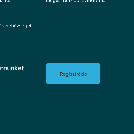
esztés
Kiégés, burnout szindróma
lés nehézségei
ennünket
Regisztráció