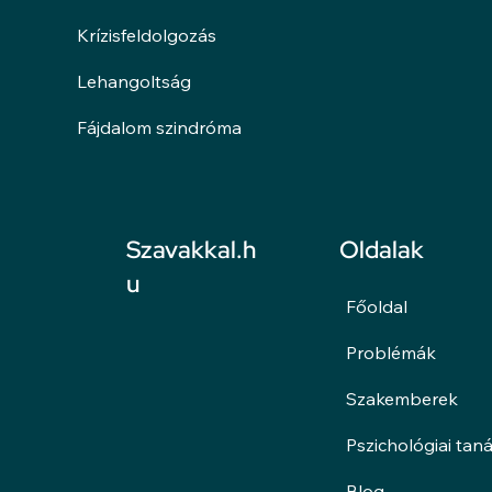
Krízisfeldolgozás
Lehangoltság
Fájdalom szindróma
Oldalak
Szavakkal.h
u
Főoldal
Problémák
Szakemberek
Pszichológiai tan
Blog