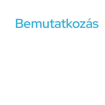
emigráns lét, párkapcsolati mediáció, válás.
Bemutatkozás
Fehérvári Marcell vagyok okleveles pszichológus, PCC 
röplabda edző.
Munkám mellett jelenleg is aktív kutatói tevékenységet
Corvinus Egyetem Gazdaságtudományi doktori iskoláj
valamint a Magyar Testnevelési és Sporttudományi Egy
alapszakos hallgatója vagyok.
Jelenleg az egyéni tanácsadás mellett szervezeti kö
munkavállalókkal és vezetőkkel, magyar és nemzetköz
Munkám során kifejezetten a jövő és a megoldások kerü
támogatva a hozzám forduló klienseimet. Hiszem, hog
megtalálni a számára megfelelő segítőt és szakembert 