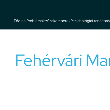
Problémák
Szakemberek
Pszichológiai tanácsad
Főoldal
Fehérvári Mar
Okleveles pszichológus, doktorandus
Coach, szervezetfejlesztő, tréner, röp
Amikor valaki segítséget kér, tesz egy hatalmas lépést. 
hogy valaki a saját magával való szembenézés és megi
szerteágazó útjára lépjen. Jó helyen jár, már nem kell e