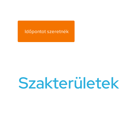
utat.
Időpontot szeretnék
Szakterületek
Munkahelyi témák:
kiégés, vezetővé válás, vezetői sze
kollégákkal való együttműködés, generációs együttműk
módosítás, célok és célkijelölés.
Magánélet:
önismeret, önértékelés, motiváció, karrier, 
gyermekvállalás, konfliktuskezelés, időmenedzsment, k