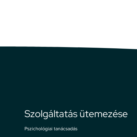
szakpszichológusnak, ezt fontos megjegyeznem a trans
valakinek pont ez fog majd segíteni a döntésben.
Nagyon bízom benne, hogy hamarosan elkezdhetjük a 
időpontot bizalommal.
Szolgáltatás ütemezése
Pszichológiai tanácsadás