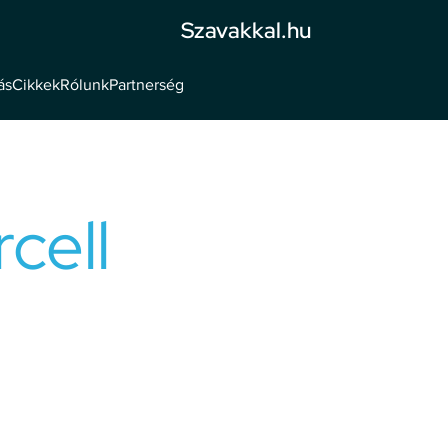
Szavakkal.hu
ás
Cikkek
Rólunk
Partnerség
cell
z (BCE), PCC
labda edző
Bizalom és bátorság kell,
smerés, rögös és
gyedül folytatnia ezt az