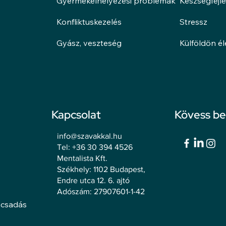
Gyermekelhelyezési problémák
Készségfejl
Konfliktuskezelés
Stressz
Gyász, veszteség
Külföldön é
Kapcsolat
Kövess b
info@szavakkal.hu
Tel: +36 30 394 4526
Mentalista Kft.
Székhely: 1102 Budapest,
Endre utca 12. 6. ajtó
Adószám: 27907601-1-42
ácsadás