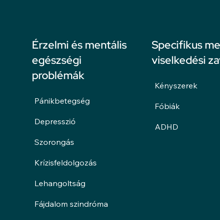
Érzelmi és mentális
Specifikus me
egészségi
viselkedési z
problémák
Kényszerek
Pánikbetegség
Fóbiák
Depresszió
ADHD
Szorongás
Krízisfeldolgozás
Lehangoltság
Fájdalom szindróma