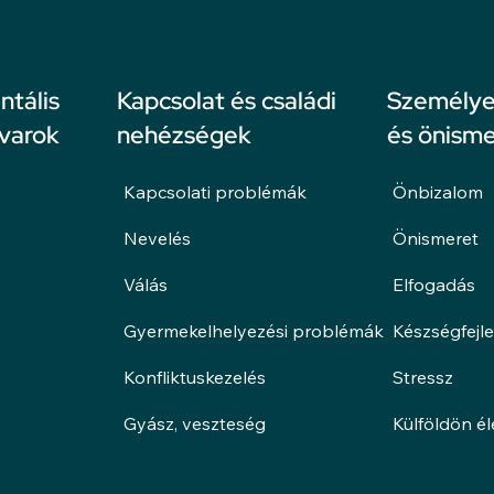
ntális
Kapcsolat és családi
Személyes
avarok
nehézségek
és önisme
Kapcsolati problémák
Önbizalom
Nevelés
Önismeret
Válás
Elfogadás
Gyermekelhelyezési problémák
Készségfejl
Konfliktuskezelés
Stressz
Gyász, veszteség
Külföldön é