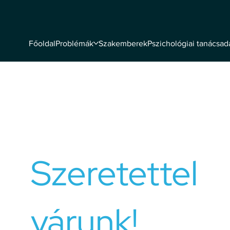
Problémák
Szakemberek
Pszichológiai tanácsad
Főoldal
Szakember vagy és csatlakoznál
csapatunkhoz?
Szeretettel
várunk!