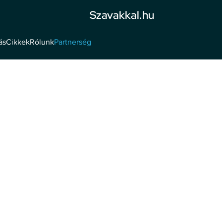
Szavakkal.hu
ás
Cikkek
Rólunk
Partnerség