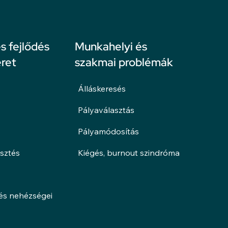
 fejlődés
Munkahelyi és
ret
szakmai problémák
Álláskeresés
Pályaválasztás
Pályamódosítás
esztés
Kiégés, burnout szindróma
lés nehézségei