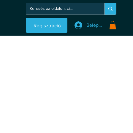
Regisztráció
Belépés
Kiemelkedő jutalék
Cégünk elkötelezett amellett, hogy
kiváló jutalékot biztosítson szerződött
partnereinek. A teljesítmény alapú
részesedés révén lehetőséged van