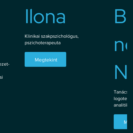
Ilona
B
né
Klinikai szakpszichológus,
pszichoterapeuta
Megtekint
N
ezet-
si
Tanácsad
logoteráp
analitiku
Meg