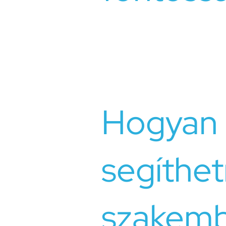
Néha a kapcsolati problémák olyan
segítségére van szükség. A párteráp
problémák mélyebb megértésében, 
kommunikációs és konfliktuskezelési
Hogyan
segíthet
szakemb