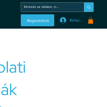
Regisztráció
Belépés
lati
ák