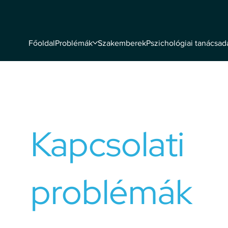
Problémák
Szakemberek
Pszichológiai tanácsad
Főoldal
Kapcsolat és családi nehézségek
Kapcsolati
problémák