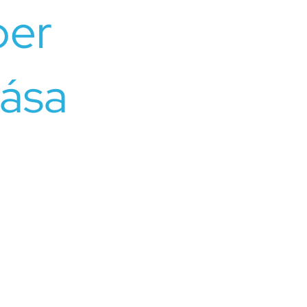
ber
tása
agyon személyes folyamat, ezért fontos, hogy olyan
 az Ön és kapcsolatának egyedi szükségleteinek.
ereink profiljait, szakértelmüket és kezelési
ssa azt, aki a legjobban illeszkedik az Ön helyzetéhez.
d, ne maradjon egyedül a kihívásokkal. Szakembereink
k Önnek a konfliktusok kezelésében,
ldogabb, harmonikusabb kapcsolatok felé vezető úton.