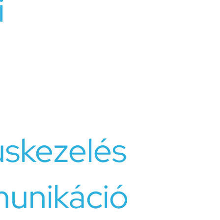
i
mában jelentkezhetnek, beleértve a kommunikációs
ást, a bizalom hiányát, az összeférhetetlenséget vagy a
yakran stresszt, szorongást és elégedetlenséget
ha nem kezelik őket, akár a kapcsolat megszakadásához
uskezelés
unikáció