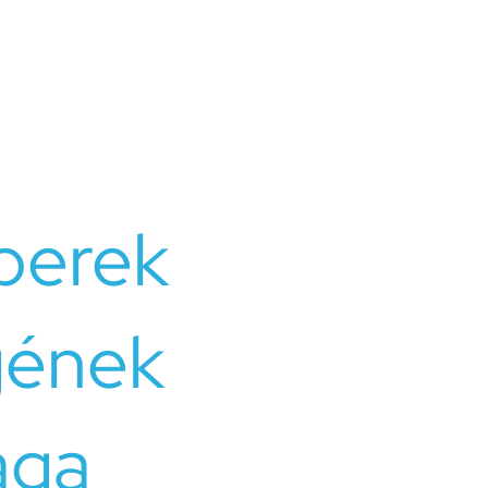
k kulcsa gyakran a hatékony kommunikáció és a
ztése. Fontos, hogy az érintettek nyitottak legyenek az
, és készek legyenek meghallgatni és megérteni
megoldásához szükség lehet kompromisszumokra és a
berek
gének
ága