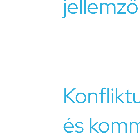
jellemző
ióban
okról,
k a
el és
és a
A kapcsolati problémák számos for
a
nehézségeket, az érzelmi eltávolod
tusok
félreértéseket. Ezek a problémák g
nak
okoznak az érintettek számára, és 
is vezethetnek.
ik
ját
Konflikt
és komm