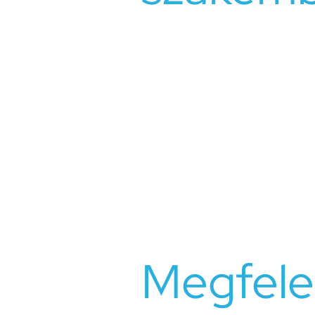
Szakembereink kiterjedt tapasztala
Személyre szabott támogatást és ir
érintetteknek megoldani konfliktusa
készségeiket. Elkötelezettek amell
biztosítsanak, ahol az érintettek ny
Fontos, hogy
ez nem egyenlő a pár
kapcsolatban. Tudunk foglalkozni mi
Fontos megérteni, hogy a párkapcso
egymás előtt a gondolatok, érzések
gyorsabban eljutunk a pszichológia
Megfele