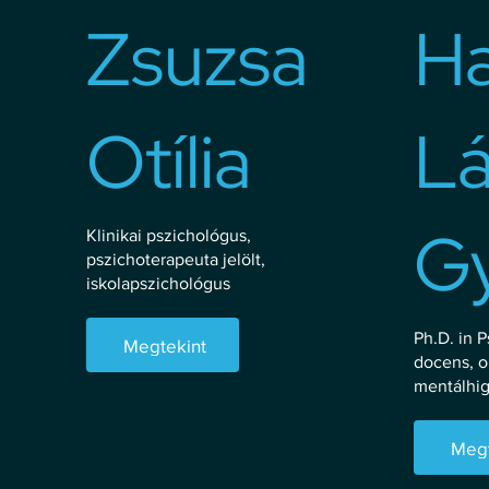
Zsuzsa
H
Otília
Lá
G
Klinikai pszichológus,
pszichoterapeuta jelölt,
iskolapszichológus
Ph.D. in 
Megtekint
docens, o
mentálhi
Megt