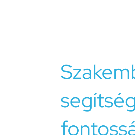
A kapcsolati problémák kezeléséne
konfliktuskezelési készségek fejles
őszinte és konstruktív párbeszédre
egymás nézőpontját. A problémák 
közös célok újraértékelésére.
Szakem
segítsé
fontoss