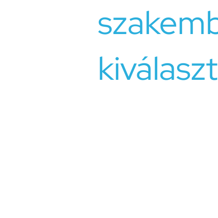
szakem
kiválasz
A kapcsolati problémák kezelése n
szakembert válasszon, aki megfelel
Weboldalunkon áttekintheti szakemb
megközelítéseiket, hogy kiválasztha
Ha Ön kapcsolati problémákkal küz
készen állnak arra, hogy segítsene
kapcsolata(i) erősítésében és a bo