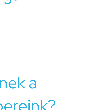
 mértékűek vagy összetettek, hogy szakember
ia vagy családterápia segíthet az érintetteknek a
az érzelmi sebek gyógyításában és hatékonyabb
 stratégiák kialakításában.
nek a
ereink?