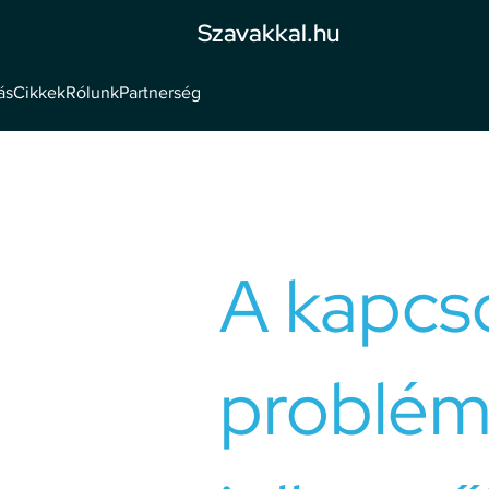
Szavakkal.hu
ás
Cikkek
Rólunk
Partnerség
A kapcso
problém