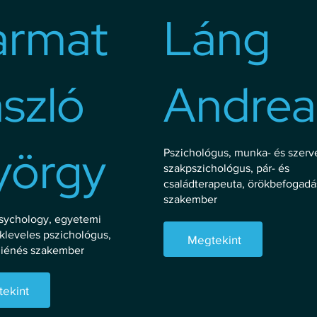
armat
Láng
szló
Andrea
yörgy
Pszichológus, munka- és szerv
szakpszichológus, pár- és
családterapeuta, örökbefogadá
szakember
Psychology, egyetemi
kleveles pszichológus,
Megtekint
giénés szakember
ekint