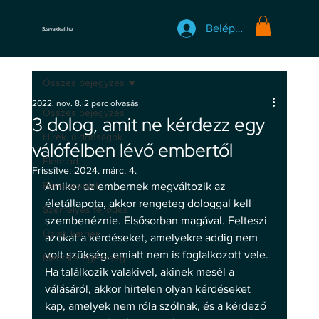
Belépés
Szavakkal.hu
Összes bejegyzés
2022. nov. 8.
2 perc olvasás
Összes bejegyzés
3 dolog, amit ne kérdezz egy
Hírek, újdonságok
válófélben lévő embertől
Életmód
Frissítve:
2024. márc. 4.
Párkapcsolat
Amikor az embernek megváltozik az 
életállapota, akkor rengeteg dologgal kell 
Személyes fejlődés
szembenéznie. Elsősorban magával. Felteszi 
Üzlet, karrier
azokat a kérdéseket, amelyekre addig nem 
volt szükség, emiatt nem is foglalkozott vele. 
Mentális egészség
Ha találkozik valakivel, akinek mesél a 
válásáról, akkor hirtelen olyan kérdéseket 
kap, amelyek nem róla szólnak, és a kérdező 