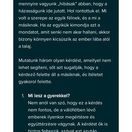
mennyire vagyunk „hibásak” abban, hogy a 
házasságunk ide jutott. Hol rontottuk el. Mi 
volt a szerepe az egyik félnek, és a mi a 
másiknak. Ha az egyikük kimondja azt a 
mondatot, amit senki nem akar hallani, akkor 
bizony könnyen kicsúszik az ember lába alól 
a talaj.
Mutatunk három olyan kérdést, amellyel nem 
lehet segíteni, sőt azt sugallják, hogy a 
kérdező felette áll a másiknak, és ítéletet 
gyakorol felette. 
Mi lesz a gyerekkel?
Nem arról van szó, hogy ez a kérdés 
nem fontos, de a válófélben lévő 
emberek ilyenkor megértésre és 
együttérzésre vágynak. A kérdést ők is 
biztos felteszik, szóval ezt azután 