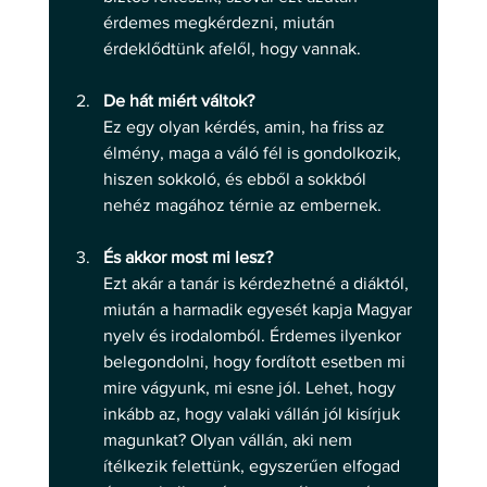
érdemes megkérdezni, miután 
érdeklődtünk afelől, hogy vannak.
De hát miért váltok?
Ez egy olyan kérdés, amin, ha friss az 
élmény, maga a váló fél is gondolkozik, 
hiszen sokkoló, és ebből a sokkból 
nehéz magához térnie az embernek.
És akkor most mi lesz?
Ezt akár a tanár is kérdezhetné a diáktól, 
miután a harmadik egyesét kapja Magyar 
nyelv és irodalomból. Érdemes ilyenkor 
belegondolni, hogy fordított esetben mi 
mire vágyunk, mi esne jól. Lehet, hogy 
inkább az, hogy valaki vállán jól kisírjuk 
magunkat? Olyan vállán, aki nem 
ítélkezik felettünk, egyszerűen elfogad 