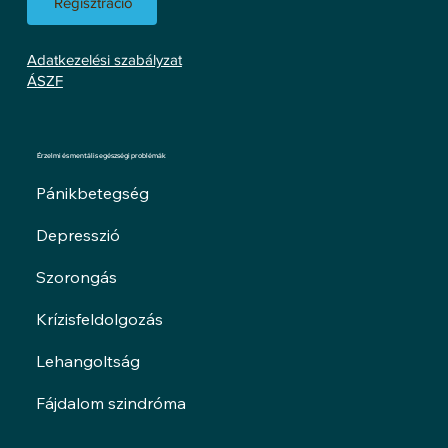
Regisztráció
Adatkezelési szabályzat
ÁSZF
Érzelmi és mentális egészségi problémák
Pánikbetegség
Depresszió
Szorongás
Krízisfeldolgozás
Lehangoltság
Fájdalom szindróma