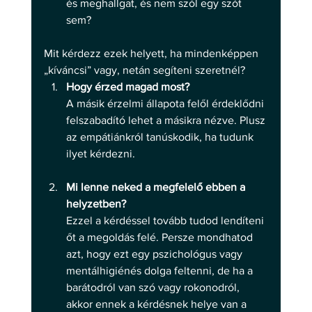
és meghallgat, és nem szól egy szót 
sem? 
Mit kérdezz ezek helyett, ha mindenképpen 
„kíváncsi” vagy, netán segíteni szeretnél? 
Hogy érzed magad most?
A másik érzelmi állapota felől érdeklődni 
felszabadító lehet a másikra nézve. Plusz 
az empátiánkról tanúskodik, ha tudunk 
ilyet kérdezni.
Mi lenne neked a megfelelő ebben a 
helyzetben?
Ezzel a kérdéssel tovább tudod lendíteni 
őt a megoldás felé. Persze mondhatod 
azt, hogy ezt egy pszichológus vagy 
mentálhigiénés dolga feltenni, de ha a 
barátodról van szó vagy rokonodról, 
akkor ennek a kérdésnek helye van a 