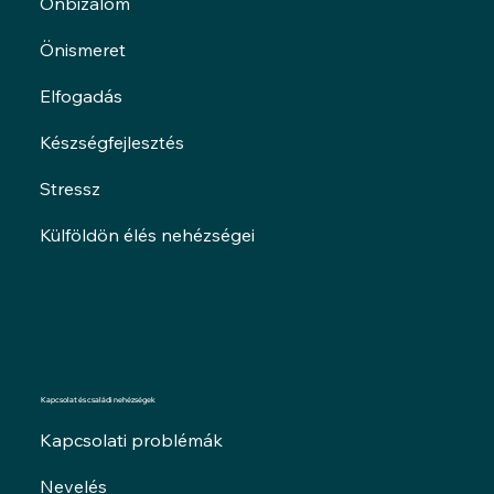
Önbizalom
Önismeret
Elfogadás
Készségfejlesztés
Stressz
Külföldön élés nehézségei
Kapcsolat és családi nehézségek
Kapcsolati problémák
Nevelés