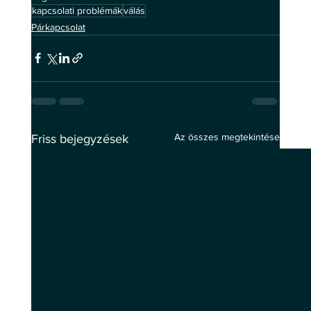
kapcsolati problémák
válás
Párkapcsolat
Az összes megtekintése
Friss bejegyzések