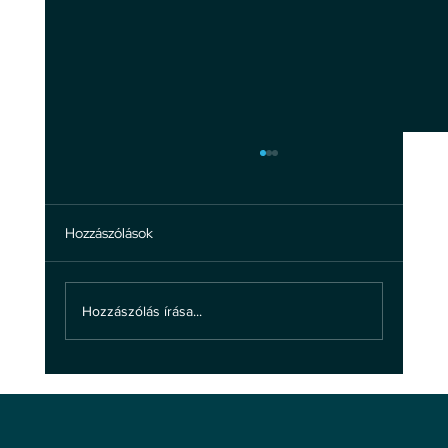
Hozzászólások
Hozzászólás írása...
5 tény a bosszúállás valódi hatásairól