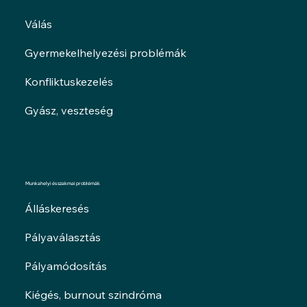
Válás
Gyermekelhelyezési problémák
Konfliktuskezelés
Gyász, veszteség
Munkahelyi és szakmai problémák
Álláskeresés
Pályaválasztás
Pályamódosítás
Kiégés, burnout szindróma