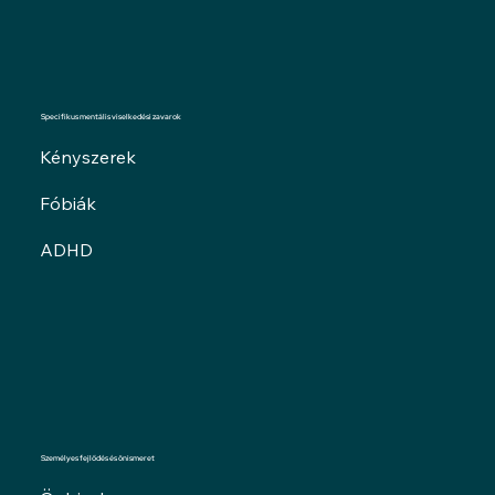
Specifikus mentális viselkedési zavarok
Kényszerek
Fóbiák
ADHD
Személyes fejlődés és önismeret