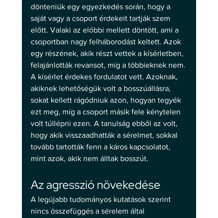
dönteniük egy egyezkedés során, hogy a 
saját vagy a csoport érdekeit tartják szem 
előtt. Valaki az előbbi mellett döntött, ami a 
csoportban nagy felháborodást keltett. Azok 
egy részének, akik részt vettek a kísérletben, 
felajánlották revansot, míg a többieknek nem. 
A kísérlet érdekes fordulatot vett. Azoknak, 
akiknek lehetőségük volt a bosszúállásra, 
sokat kellett rágódniuk azon, hogyan tegyék 
ezt meg, míg a csoport másik fele kénytelen 
volt túllépni ezen. A tanulság ebből az volt, 
hogy akik visszaadhatták a sérelmet, sokkal 
tovább tartották fenn a káros kapcsolatot, 
mint azok, akik nem álltak bosszút.
Az agresszió növekedése
A legújabb tudományos kutatások szerint 
nincs összefüggés a sérelem által 