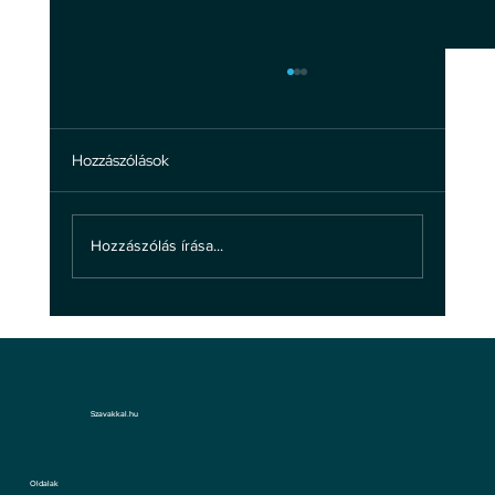
Hozzászólások
Hozzászólás írása...
A bántalmazásról: ne hagyd, hogy
bántsanak!
Szavakkal.hu
Oldalak