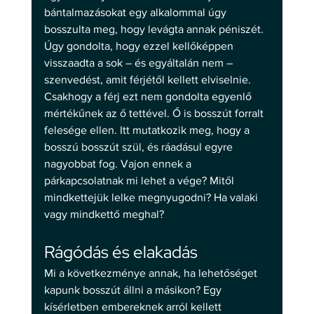
bántalmazásokat egy alkalommal úgy 
bosszulta meg, hogy levágta annak péniszét. 
Úgy gondolta, hogy ezzel kellőképpen 
visszaadta a sok – és egyáltalán nem – 
szenvedést, amit férjétől kellett elviselnie. 
Csakhogy a férj ezt nem gondolta egyenlő 
mértékűnek az ő tettével. Ő is bosszút forralt 
felesége ellen. Itt mutatkozik meg, hogy a 
bosszú bosszút szül, és ráadásul egyre 
nagyobbat fog. Vajon ennek a 
párkapcsolatnak mi lehet a vége? Mitől 
mindkettejük lelke megnyugodni? Ha valaki 
vagy mindkettő meghal?
Rágódás és elakadás
Mi a következménye annak, ha lehetőséget 
kapunk bosszút állni a másikon? Egy 
kísérletben embereknek arról kellett 