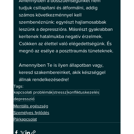
Amennyiben a bosszúéhségünket nem 
tudjuk csillapítani és átformálni, addig 
számos következménnyel kell 
szembenéznünk: egyrészt hajlamosabbak 
leszünk a depresszióra. Másrészt gyakrabban 
kerítenek hatalmukba negatív érzelmek. 
Csökken az élettel való elégedettségünk. És 
megnő az esélye a poszttraumás tüneteknek.
Amennyiben Te is ilyen állapotban vagy, 
keresd szakembereinket, akik készséggel 
állnak rendelkezésedre!
Tags:
kapcsolati problémák
stressz
konfliktuskezelés
depresszió
Mentális egészség
Személyes fejlődés
Párkapcsolat