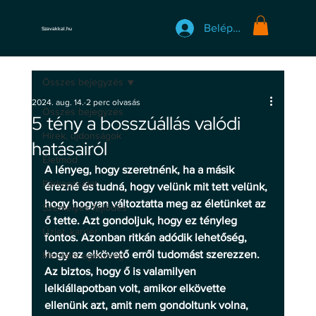
Belépés
Szavakkal.hu
Összes bejegyzés
2024. aug. 14.
2 perc olvasás
Összes bejegyzés
5 tény a bosszúállás valódi
Hírek, újdonságok
hatásairól
Életmód
A lényeg, hogy szeretnénk, ha a másik 
Párkapcsolat
érezné és tudná, hogy velünk mit tett velünk, 
hogy hogyan változtatta meg az életünket az 
Személyes fejlődés
ő tette. Azt gondoljuk, hogy ez tényleg 
Üzlet, karrier
fontos. Azonban ritkán adódik lehetőség, 
hogy az elkövető erről tudomást szerezzen. 
Mentális egészség
Az biztos, hogy ő is valamilyen 
lelkiállapotban volt, amikor elkövette 
ellenünk azt, amit nem gondoltunk volna, 