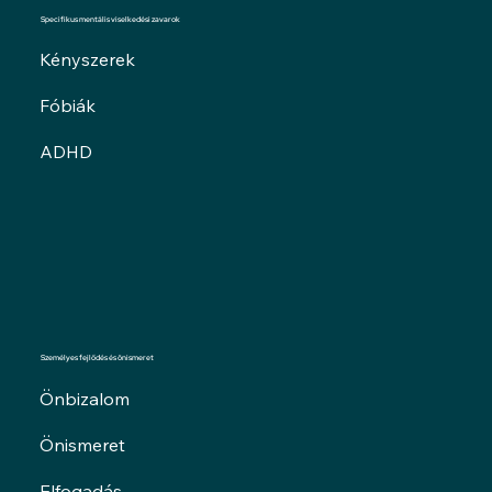
Specifikus mentális viselkedési zavarok
Kényszerek
Fóbiák
ADHD
Személyes fejlődés és önismeret
Önbizalom
Önismeret
Elfogadás