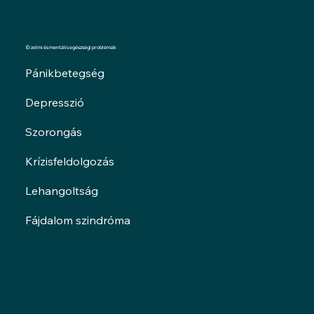
Érzelmi és mentális egészségi problémák
Pánikbetegség
Depresszió
Szorongás
Krízisfeldolgozás
Lehangoltság
Fájdalom szindróma