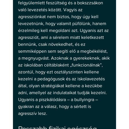
felgyülemlett feszültség és a bokszzsákon 
való levezetés között. Vagyis az 
agressziónkat nem biztos, hogy úgy kell 
levezetnünk, hogy valamit püfölünk, hanem 
érzelmileg kell megoldani azt. Ugyanis azt az 
agressziót, ami a sérelem miatt keletkezett 
bennünk, csak növekedhet, és ez 
semmiképpen sem segíti elő a megbékélést, 
a megnyugvást. Azoknak a gyerekeknek, akik 
az iskolában céltáblaként „funkcionálnak”, 
azontúl, hogy ezt osztályszinten kellene 
kezelni a pedagógusok és az iskolavezetés 
által, olyan stratégiákat kellene a kezükbe 
adni, amellyel az indulataikat tudják kezelni. 
Ugyanis a piszkálódásra – a bullyingra – 
gyakran az a válasz, hogy a sértett is 
agresszív lesz.
Rosszabb fizikai egészség