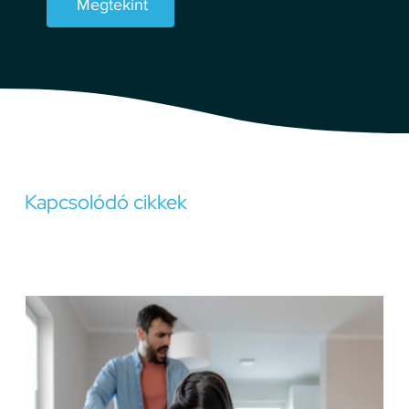
Megtekint
Szorongás
Kapcsolódó cikkek