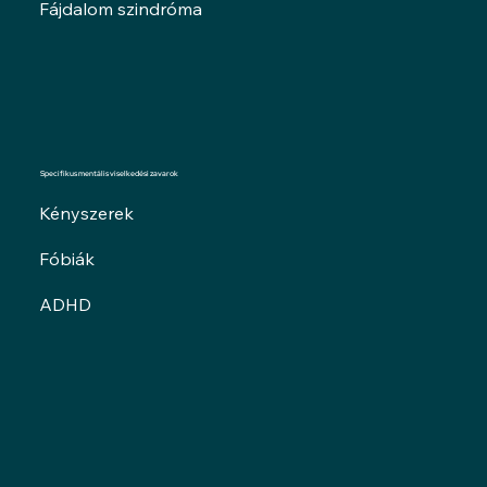
Fájdalom szindróma
Specifikus mentális viselkedési zavarok
Kényszerek
Fóbiák
ADHD