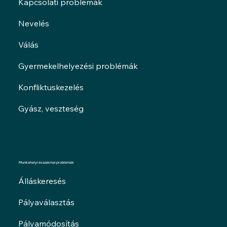
Kapcsolati problémák
Nevelés
Válás
Gyermekelhelyezési problémák
Konfliktuskezelés
Gyász, veszteség
Munkahelyi és szakmai problémák
Álláskeresés
Pályaválasztás
Pályamódosítás