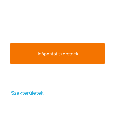
életvezetési elakadásokban és stresszel teli
időszakokban támogatom a hozzám fordulókat abban,
hogy újra kapcsolatba kerüljenek belső
erőforrásaikkal, és megtalálják az egyensúlyukat.
Mottóm: „Kapcsolódás. Egyensúly. Szabadság.”
Időpontot szeretnék
Szakterületek
Pánikbetegség, krízisfeldolgozás, gyász, veszteség,
segítő kapcsolat, önsimeret, készségfejlesztés,
stressz, külföldön élés nehézségei.