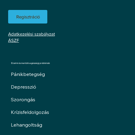
Regisztráció
Adatkezelési szabályzat
ÁSZF
Érzelmi és mentális egészségi problémák
Pánikbetegség
Depresszió
Szorongás
Krízisfeldolgozás
Lehangoltság