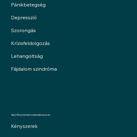
Pánikbetegség
Depresszió
Szorongás
Krízisfeldolgozás
Lehangoltság
Fájdalom szindróma
Specifikus mentális viselkedési zavarok
Kényszerek