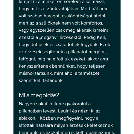
kifejezni a minket ért sérelem alkalmával, 
hogy mit is érzünk valójában. Mert hát nem 
volt szabad haragot, csalódottságot átélni, 
mert az a szülőknek nem volt komfortos, 
vagy egyszerűen csak meg akartak kímélni 
ezektől a „negatív” érzésektől. Pedig Kell, 
hogy dühösek és csalódottak legyünk. Ezek 
az érzések segítenek a pillanatot megélni, 
felfogni, míg ha elfojtjuk ezeket, akkor arra 
kényszerítenek bennünket, hogy teljesen 
máshol tartsunk, mint ahol a természet 
szerint kell tartanunk.
Mi a megoldás?
Nagyon sokat kellene gyakorolni a 
pillanatban levést. Leülni és nézni ki az 
ablakon… Közben megfigyelni, hogy a 
látottak hatására milyen érzések keletkeznek 
bennünk, és azokat meg is kell fogalmaznunk.