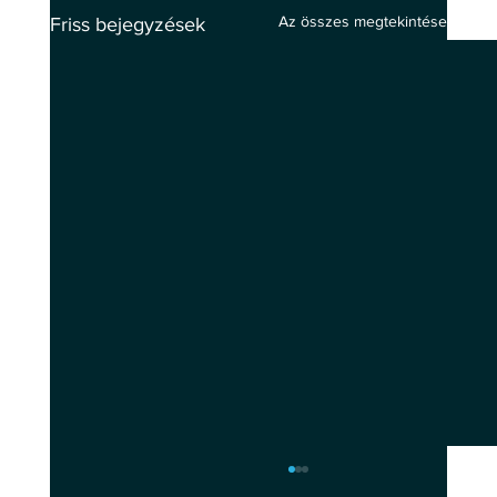
Az összes megtekintése
Friss bejegyzések