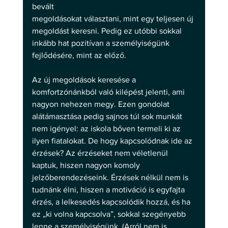
bevált
megoldásokat választani, mint egy teljesen új 
megoldást keresni. Pedig ez utóbbi sokkal 
inkább hat pozitívan a személyiségünk 
fejlődésére, mint az előző.
Az új megoldások keresése a 
komfortzónánkból való kilépést jelenti, ami 
nagyon nehezen megy. Ezen gondolat 
alátámasztása pedig sajnos túl sok munkát 
nem igényel: az iskola bőven termeli ki az 
ilyen fiatalokat. De hogy kapcsolódnak ide az 
érzések? Az érzéseket nem véletlenül 
kaptuk, hiszen nagyon komoly 
jelzőberendezéseink. Érzések nélkül nem is 
tudnánk élni, hiszen a motiváció is egyfajta 
érzés, a lelkesedés kapcsolódik hozzá, és ha 
ez „ki volna kapcsolva”, sokkal szegényebb 
lenne a személyiségünk. (Arról nem is 