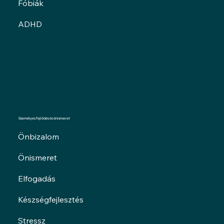
Fóbiák
ADHD
Személyes fejlődés és önismeret
Önbizalom
Önismeret
Elfogadás
Készségfejlesztés
Stressz