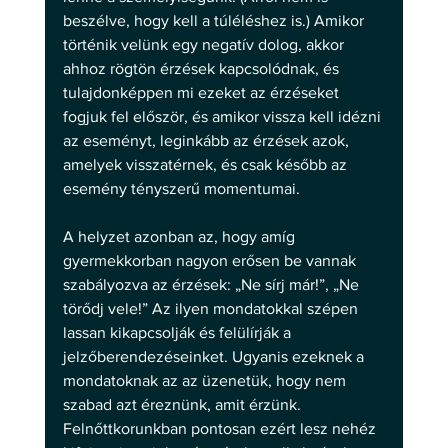
beszélve, hogy kell a túléléshez is.) Amikor 
történik velünk egy negatív dolog, akkor 
ahhoz rögtön érzések kapcsolódnak, és 
tulajdonképpen mi ezeket az érzéseket 
fogjuk fel először, és amikor vissza kell idézni 
az eseményt, leginkább az érzések azok, 
amelyek visszatérnek, és csak később az 
esemény tényszerű momentumai. 
A helyzet azonban az, hogy amíg 
gyermekkorban nagyon erősen be vannak 
szabályozva az érzések: „Ne sírj már!”, „Ne 
törődj vele!” Az ilyen mondatokkal szépen 
lassan kikapcsolják és felülírják a 
jelzőberendezéseinket. Ugyanis ezeknek a 
mondatoknak az az üzenetük, hogy nem 
szabad azt éreznünk, amit érzünk. 
Felnőttkorunkban pontosan ezért lesz nehéz 