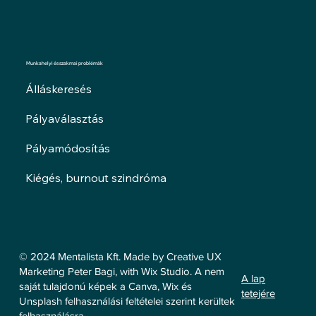
Munkahelyi és szakmai problémák
Álláskeresés
Pályaválasztás
Pályamódosítás
Kiégés, burnout szindróma
© 2024 Mentalista Kft. Made by Creative UX
Marketing Peter Bagi, with Wix Studio. A nem
A lap
saját tulajdonú képek a Canva, Wix és
tetejére
Unsplash felhasználási feltételei szerint kerültek
felhasználásra.