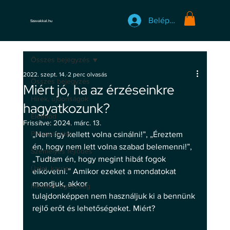
Belépés
Szavakkal.hu
Összes bejegyzés
2022. szept. 14.
2 perc olvasás
Összes bejegyzés
Miért jó, ha az érzéseinkre
Hírek, újdonságok
hagyatkozunk?
Életmód
Frissítve:
2024. márc. 13.
Párkapcsolat
„Nem így kellett volna csinálni!”, „Éreztem 
én, hogy nem lett volna szabad belemenni!”, 
Személyes fejlődés
„Tudtam én, hogy megint hibát fogok 
Üzlet, karrier
elkövetni.” Amikor ezeket a mondatokat 
mondjuk, akkor
Mentális egészség
tulajdonképpen nem használjuk ki a bennünk 
rejlő erőt és lehetőségeket. Miért? 