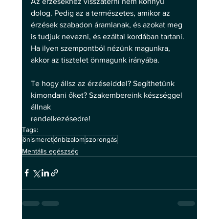
Az érzésekhez visszatérni nem könnyű 
dolog. Pedig az a természetes, amikor az 
érzések szabadon áramlanak, és azokat meg 
is tudjuk nevezni, és ezáltal kordában tartani. 
Ha ilyen szempontból nézünk magunkra, 
akkor az tisztelet önmagunk irányába. 
Te hogy állsz az érzéseiddel? Segíthetünk 
kimondani őket? Szakembereink készséggel 
állnak
rendelkezésedre!
Tags:
önismeret
önbizalom
szorongás
Mentális egészség