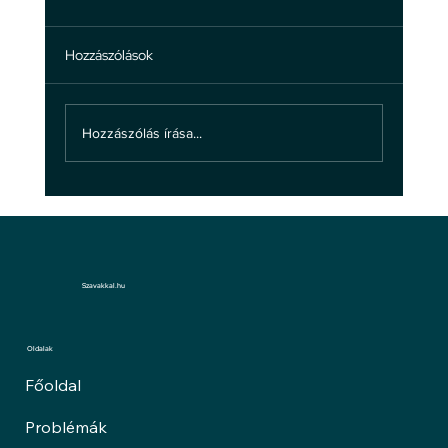
Hozzászólások
Hozzászólás írása...
A bántalmazásról: ne hagyd, hogy
bántsanak!
Szavakkal.hu
Oldalak
Főoldal
Problémák