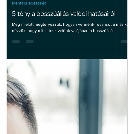
2024. aug. 14.
2 perc olvasás
Mentális egészség
5 tény a bosszúállás valódi hatásairól
Még mielőtt megtervezzük, hogyan vennénk revansot a másikon,
nézzük, hogy mit is tesz velünk valójában a bosszúállás.