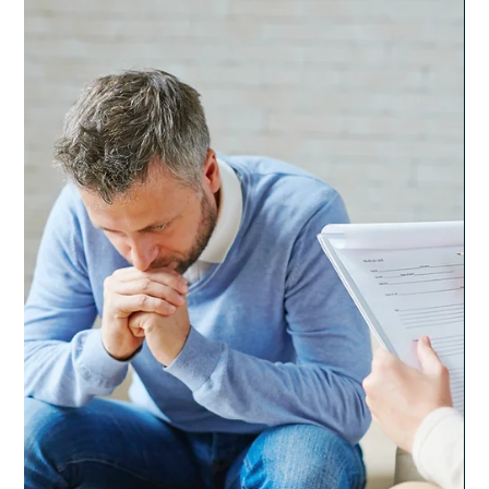
Amikor az embernek megváltozik az életállapota, akkor rengeteg
dologgal kell szembenéznie. Elsősorban magával. Felteszi azokat
a...