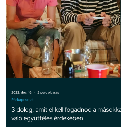
2022. dec. 28.
2 perc olvasás
Párkapcsolat
A szeretet kiszolgáltatottá tesz
Azok az emberek, akik szeretni tudnak, nem is tudják, micsoda
értékeknek vannak birtokában. A szeretés művészete egy olyan
„tevékenység”,...