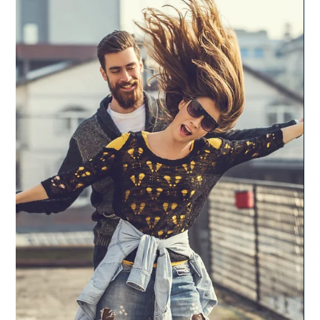
Párkapcsolat
Ezért ne ijedj meg a párkapcsolati
konfliktusoktól
A párkapcsolatok legszebb részének tartják a kezdeti szakaszt,
amikor abban a bizonyos rózsaszín felhőben vannak a pár tagjai.
Erre az...