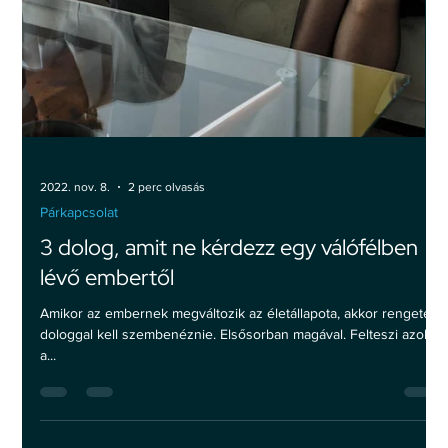
2022. dec. 16.
2 perc olvasás
Párkapcsolat
Miért keressük olyan sokáig a párunkat?
Az élet egyik legnagyobb kihívása olyan párt találni, akivel illünk
egymáshoz, aki védőbástyánk lehet, akivel megoszthatjuk az
életünket…...