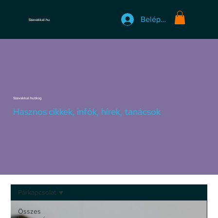
Belépés
Szavakkal.hu
Szavakkal.hu blog
Hasznos cikkek, infók, hírek, tanácsok
Párkapcsolat
Összes