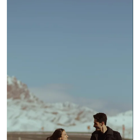
úgy is jobban tudod.”