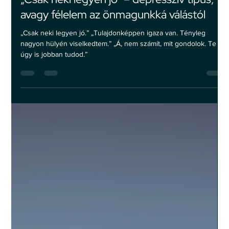
2023. márc. 26.
3 perc olvasás
Párkapcsolat
„Csak neki legyen jó” – depresszív típus,
avagy félelem az önmagunkká válástól
„Csak neki legyen jó.” „Tulajdonképpen igaza van. Tényleg
nagyon hülyén viselkedtem.” „Á, nem számít, mit gondolok. Te