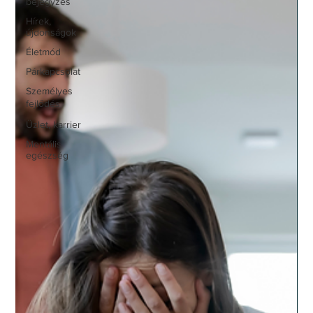
bejegyzés
Hírek,
újdonságok
Életmód
Párkapcsolat
Személyes
fejlődés
Üzlet, karrier
Mentális
egészség