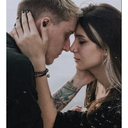
2022. szept. 5.
2 perc olvasás
Mentális egészség
Voltam szakembernél, mégsem segített
Eljutni addig a döntésig, hogy egy szakember segítségét kérje
valaki, hogy élete problémáját megoldja, nagyon becsülendő. Az
emberi...