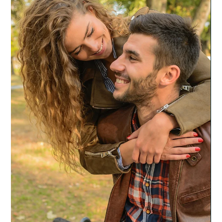
2022. dec. 16.
2 perc olvasás
Párkapcsolat
3 dolog, amit el kell fogadnod a másokkal
való együttélés érdekében
Kapcsolatokban élünk, és az visz bennünket előre, illetve
formálja a személyiségünket, hogy mások visszajelzéseket adnak
valamilyen...