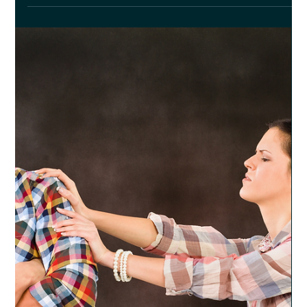
2023. febr. 17.
2 perc olvasás
Párkapcsolat
Hogyan erősítsük a szövetséget az
életünk párjával?
Hogyan lehet ezt a szövetséget fenntartani, erőssé és tartóssá
tenni? A válasz a szeretetnyelvekben rejlik.