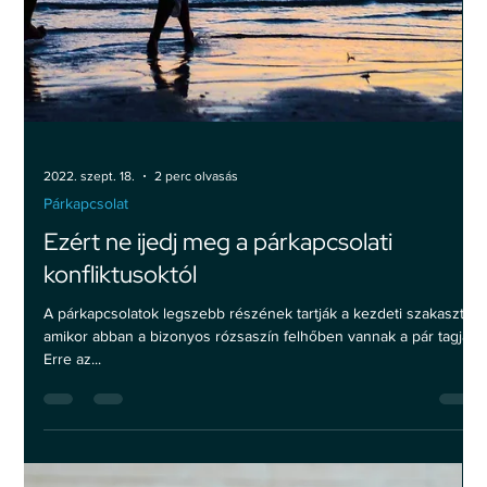
2022. nov. 8.
2 perc olvasás
Párkapcsolat
3 dolog, amit ne kérdezz egy válófélben
lévő embertől