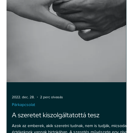
Párkapcsolat
Párkapcsolati problémák: A
„sérthetetlenség” őrzése a
párkapcsolatban
Gábor 36 éves mérnök. A harmadik párkapcsolatában van
éppen, és ez sem felhőtlen. Azzal keresi meg a mentálhigiénés
szakembert, hogy...