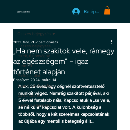
Belépés
Szavakkal.hu
Összes bejegyzés
2022. febr. 21.
2 perc olvasás
Összes bejegyzés
„Ha nem szakítok vele, rámegy
Hírek, újdonságok
az egészségem” – igaz
Életmód
történet alapján
Párkapcsolat
Frissítve:
2024. márc. 14.
Személyes fejlődés
Alex, 25 éves, egy cégnél szoftvertesztelő 
munkát végez. Nemrég szakított párjával, aki 
Üzlet, karrier
5 évvel fiatalabb nála. Kapcsolatuk a „se vele, 
Mentális egészség
se nélküle” kapcsolat volt. A különbség a 
többitől, hogy a két szerelmes kapcsolatának 
az útjába egy mentális betegség állt…