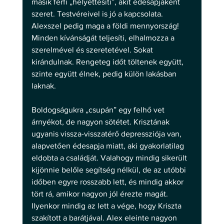
másik férfi „helyettesíti”, akit édesapjaként 
szeret. Testvéreivel is jó a kapcsolata. 
Alexszel pedig maga a földi mennyország! 
Minden kívánságát teljesíti, elhalmozza a 
szerelmével és szeretetével. Sokat 
kirándulnak. Rengeteg időt töltenek együtt, 
szinte együtt élnek, pedig külön lakásban 
laknak. 
Boldogságukra „csupán” egy felhő vet 
árnyékot, de nagyon sötétet. Krisztának 
ugyanis vissza-visszatérő depressziója van, 
alapvetően édesapja miatt, aki gyakorlatilag 
eldobta a családját. Valahogy mindig sikerült 
kijönnie belőle segítség nélkül, de az utóbbi 
időben egyre rosszabb lett, és mindig akkor 
tört rá, amikor nagyon jól érezte magát. 
Ilyenkor mindig az lett a vége, hogy Kriszta 
szakított a barátjával. Alex eleinte nagyon 