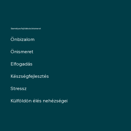
Személyes fejlődés és önismeret
Önbizalom
Önismeret
Elfogadás
Készségfejlesztés
Stressz
Külföldön élés nehézségei