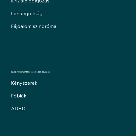
Krízisfeldolgozás
Lehangoltság
Fájdalom szindróma
Specifikus mentális viselkedési zavarok
Kényszerek
Fóbiák
ADHD