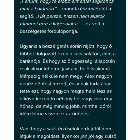
„
Feltűnt, hogy te előbb elmentél segítőhöz, 
mint a barátnőd.
” – mondta észrevételét a 
segítő. „
Hát persze, hiszen nem akarok 
rámenni erre a kapcsolatra.
” – ez volt a 
beszélgetés fordulópontja. 
Ugyanis a beszélgetés során rájött, hogy ő 
többet dolgozott ezen a kapcsolaton, mint a 
barátnője. És hogy az ő egészségi állapotán 
csak akkor lehetne javítani, ha ő is akarná. 
Márpedig nélküle nem megy. Alex nagyon 
nehéz döntést hozott, és annak tudatában 
tette ezt, hogy nagyon megterhelő lesz az 
elkövetkezendő néhány hét vagy akár egy 
hónap, de még mindig jobb, mintha időről 
időre térne vissza ez az őrlődés. 
Van, hogy a saját érzéseink erdejétől nem 
látjuk a megoldást. Ilyenkor jön jól egy külső 