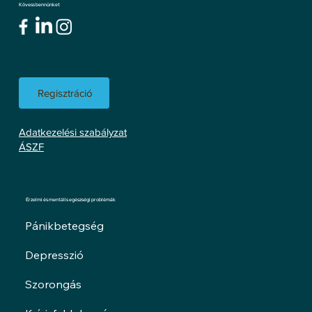
Kövess bennünket
Regisztráció
Adatkezelési szabályzat
ÁSZF
Érzelmi és mentális egészségi problémák
Pánikbetegség
Depresszió
Szorongás