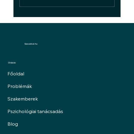
A bántalmazásról: ne hagyd, hogy
bántsanak!
Szavakkal.hu
Oldalak
Főoldal
Problémák
Szakemberek
Pszichológiai tanácsadás
Blog