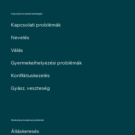
Kapcsolat és családi nehézségek
Kapcsolati problémák
Nevelés
Válás
Gyermekelhelyezési problémák
Konfliktuskezelés
Gyász, veszteség
Munkahelyi és szakmai problémák
Álláskeresés