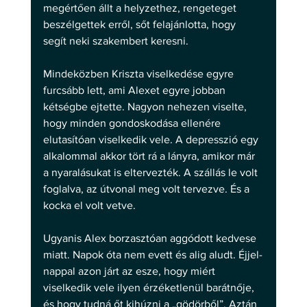
megértően állt a helyzethez, rengeteget 
beszélgettek erről, sőt felajánlotta, hogy 
segít neki szakembert keresni. 
Mindeközben Kriszta viselkedése egyre 
furcsább lett, ami Alexet egyre jobban 
kétségbe ejtette. Nagyon nehezen viselte, 
hogy minden gondoskodása ellenére 
elutasítóan viselkedik vele. A depresszió egy 
alkalommal akkor tört rá a lányra, amikor már 
a nyaralásukat is eltervezték. A szállás le volt 
foglalva, az útvonal meg volt tervezve. És a 
kocka el volt vetve. 
Ugyanis Alex borzasztóan aggódott kedvese 
miatt. Napok óta nem evett és alig aludt. Éjjel-
nappal azon járt az esze, hogy miért 
viselkedik vele ilyen érzéketlenül barátnője, 
és hogy tudná őt kihúzni a „gödörből”. Aztán 