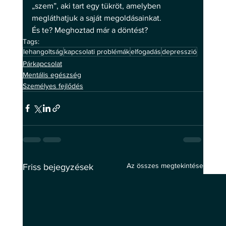
„szem”, aki tart egy tükröt, amelyben 
megláthatjuk a saját megoldásainkat. 
És te? Meghoztad már a döntést?
Tags:
lehangoltság
kapcsolati problémák
elfogadás
depresszió
Párkapcsolat
Mentális egészség
Személyes fejlődés
Az összes megtekintése
Friss bejegyzések