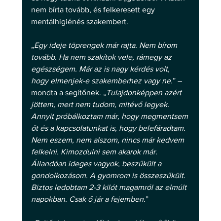
nem bírta tovább, és felkeresett egy 
mentálhigiénés szakembert. 
„
Egy ideje töprengek már rajta. Nem bírom 
tovább. Ha nem szakítok vele, rámegy az 
egészségem. Már az is nagy kérdés volt, 
hogy elmenjek-e szakemberhez vagy ne.
” – 
mondta a segítőnek. „
Tulajdonképpen azért 
jöttem, mert nem tudom, mitévő legyek. 
Annyit próbálkoztam már, hogy megmentsem 
őt és a kapcsolatunkat is, hogy belefáradtam. 
Nem eszem, nem alszom, nincs már kedvem 
felkelni. Kimozdulni sem akarok már. 
Állandóan ideges vagyok, beszűkült a 
gondolkozásom. A gyomrom is összeszűkült. 
Biztos ledobtam 2-3 kilót magamról az elmúlt 
napokban. Csak ő jár a fejemben.
” 