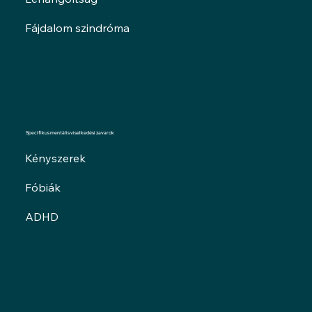
Fájdalom szindróma
Specifikus mentális viselkedési zavarok
Kényszerek
Fóbiák
ADHD