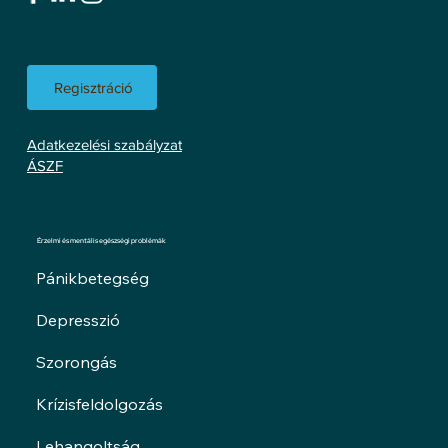
Regisztráció
Adatkezelési szabályzat
ÁSZF
Érzelmi és mentális egészségi problémák
Pánikbetegség
Depresszió
Szorongás
Krízisfeldolgozás
Lehangoltság