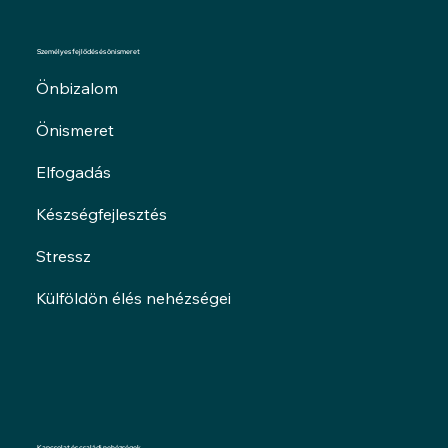
Személyes fejlődés és önismeret
Önbizalom
Önismeret
Elfogadás
Készségfejlesztés
Stressz
Külföldön élés nehézségei
Kapcsolat és családi nehézségek