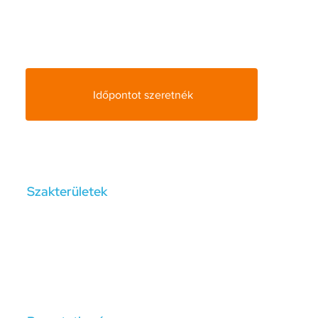
módokat, amiket jól alkalmazhatnak az esetleges
nehezebb időszakokban, avagy az életminőségüket
még jobbá, teljesebbé kívánják tenni.
Időpontot szeretnék
Szakterületek
álláskeresés, burnout/kiégés, elfogadás, gyász,
kapcsolati problémák, konfliktuskezelés,
krízisfeldolgozás, lehangoltság, nevelés, önbizalom,
önismeret, pályaválasztás, pályamódosítás, stressz,
szorongás, válás