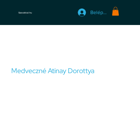
Belépés
Szavakkal.hu
Medveczné Atinay Dorottya
Okleveles pszichológus, autogén tréning oktató, pszichodráma asszisztens, egyetemi tanársegéd
Medveczné Atinay Dorottya vagyok, okleveles
pszichológus, autogén tréning oktató, pszichodráma
asszisztens, egyetemi tanársegéd, phd hallgató és
kutató. Szakmai hitvallásom, hogy az egészséges, jól
funkcionáló, sikeres embereknek is lehet szükségük
támogatásra, és hasznukra válhat, ha élnek a pozitív
pszichológia kínálta lehetőségekkel, és tanulnak
különböző önsegítő technikákat, megküzdési