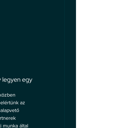
y legyen egy 
 közben 
elértünk az 
alapvető 
rtnerek 
i munka által 