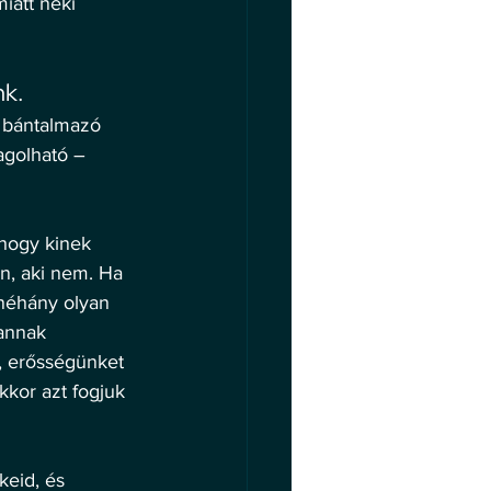
iatt neki 
k. 
y bántalmazó 
agolható – 
 hogy kinek 
an, aki nem. Ha 
néhány olyan 
annak 
, erősségünket 
kkor azt fogjuk 
eid, és 