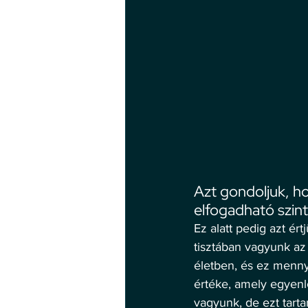
Azt gondoljuk, ho
elfogadható szin
Ez alatt pedig azt é
tisztában vagyunk az
életben, és ez menny
értéke, amely egyenl
vagyunk, de ezt tarta