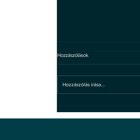
Hozzászólások
Hozzászólás írása...
4 hiedelem a bosszúállással
kapcsolatban