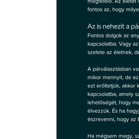
megfelelő. Az életet
fontos az, hogy milye
Az is nehezít a pá
Fontos dolgok az any
kapcsolatba. Vagy az
szelete az életnek, 
A párválasztásban van
mikor mennyit, de ez 
ezt erőltetjük, akk
kapcsolatba, amely s
lehetőségét, hogy me
élvezzük. És ha hagyj
észrevenni, hogy az 
Ha mégsem megy, szak