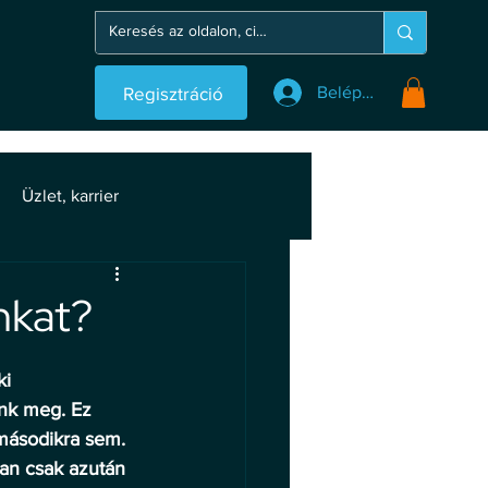
Regisztráció
Belépés
Üzlet, karrier
nkat?
i 
nk meg. Ez 
 másodikra sem. 
ban csak azután 