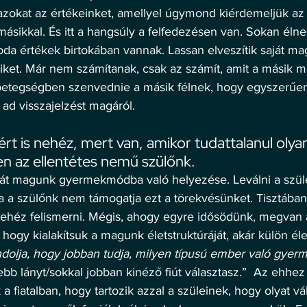
azokat az értékeinket, amellyel úgymond kiérdemeljük az
ásikkal. És itt a hangsúly a felfedezésen van. Sokan élne
da értékek birtokában vannak. Lassan elveszítik saját ma
eiket. Már nem számítanak, csak az számít, amit a másik 
betegségben szenvednie a másik félnek, hogy egyszerűen 
 ad visszajelzést magáról. 
ért is nehéz, mert van, amikor tudattalanul olyan
en az ellentétes nemű szülőnk. 
át magunk gyermekmódba való helyezése. Leválni a szüle
ha a szülőnk nem támogatja ezt a törekvésünket. Tisztában
nehéz felismerni. Mégis, ahogy egyre idősödünk, megvan 
hogy kialakítsuk a magunk életstruktúráját, akár külön élet
dolja, hogy jobban tudja, milyen típusú ember való gyer
zebb lányt/sokkal jobban kinéző fiút választasz.”  Az ehhez
a fiatalban, hogy tartozik azzal a szüleinek, hogy olyat vál