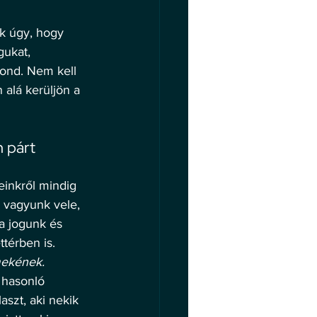
 
k úgy, hogy 
gukat, 
mond. Nem kell 
alá kerüljön a 
 párt 
inkről mindig 
 vagyunk vele, 
a jogunk és 
térben is. 
mekének.
 hasonló 
aszt, aki nekik 