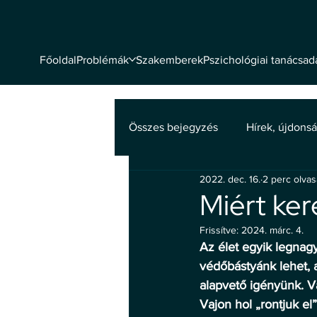
Problémák
Szakemberek
Pszichológiai tanácsad
Főoldal
Összes bejegyzés
Hírek, újdons
2022. dec. 16.
2 perc olva
Mentális egészség
Miért ker
Frissítve:
2024. márc. 4.
Az élet egyik legnagy
védőbástyánk lehet, 
alapvető igényünk. V
Vajon hol „rontjuk el