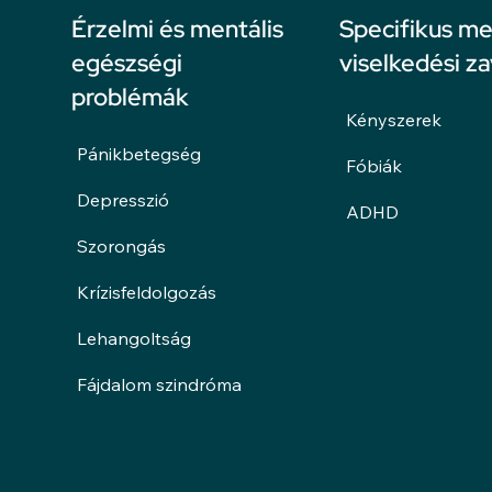
Érzelmi és mentális
Specifikus me
egészségi
viselkedési z
problémák
Kényszerek
Pánikbetegség
Fóbiák
Depresszió
ADHD
Szorongás
Krízisfeldolgozás
Lehangoltság
Fájdalom szindróma