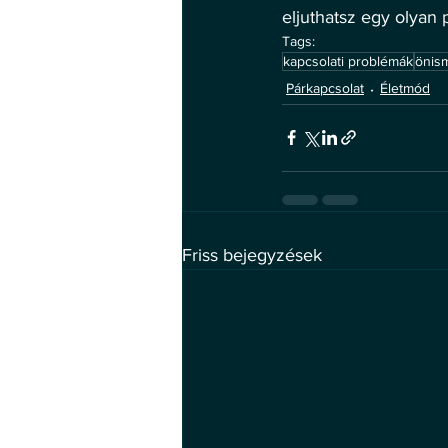
eljuthatsz egy olyan 
Tags:
kapcsolati problémák
önis
Párkapcsolat
Életmód
Friss bejegyzések