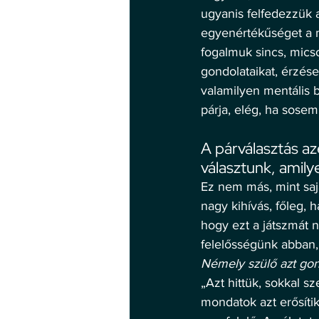
ugyanis felfedezzük 
egyenértékűséget a m
fogalmuk sincs, micso
gondolataikat, érzés
valamilyen mentális 
párja, elég, ha sosem
A párválasztás az
választunk, amily
Ez nem más, mint saj
nagy kihívás, főleg, 
hogy ezt a játszmát 
felelősségünk abban, 
Némely szülő azt gon
„Azt hittük, sokkal s
mondatok azt erősítik 