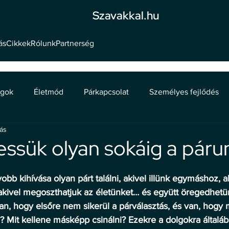
Szavakkal.hu
ás
Cikkek
Rólunk
Partnerség
ágok
Életmód
Párkapcsolat
Személyes fejlődés
sás
essük olyan sokáig a páru
obb kihívása olyan párt találni, akivel illünk egymáshoz, ak
akivel megoszthatjuk az életünket… és együtt öregedhetü
an, hogy elsőre nem sikerül a párválasztás, és van, hogy
”? Mit kellene másképp csinálni? Ezekre a dolgokra általá