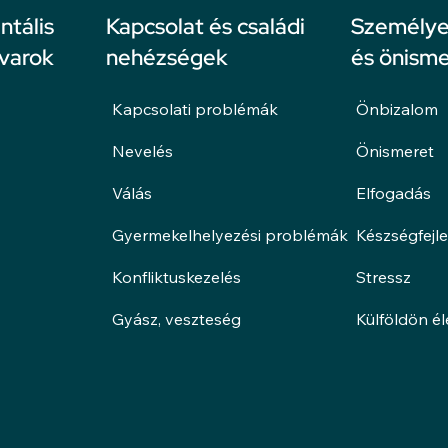
ntális
Kapcsolat és családi
Személyes
avarok
nehézségek
és önisme
Kapcsolati problémák
Önbizalom
Nevelés
Önismeret
Válás
Elfogadás
Gyermekelhelyezési problémák
Készségfejl
Konfliktuskezelés
Stressz
Gyász, veszteség
Külföldön é