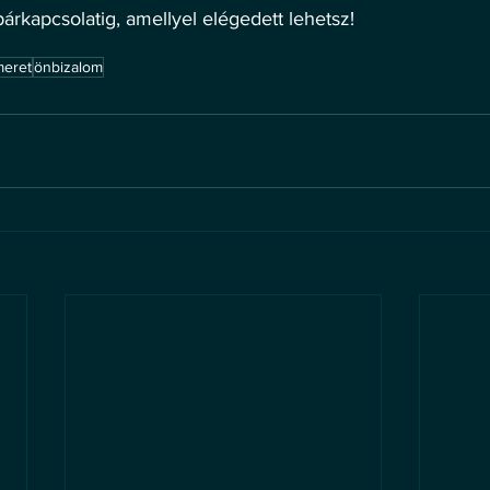
párkapcsolatig, amellyel elégedett lehetsz!
meret
önbizalom