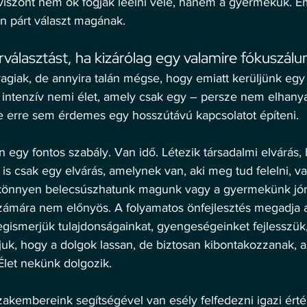
 viszont nem ők fogják leélni vele, hanem a gyermekük. Em
n párt választ magának. 
rválasztást, ha kizárólag egy valamire fókuszálun
agiak, de annyira talán mégse, hogy emiatt kerüljünk eg
 intenzív nemi élet, amely csak egy – persze nem elhany
de erre sem érdemes egy hosszútávú kapcsolatot építeni. 
 egy fontos szabály. Van idő. Létezik társadalmi elvárás,
is csak egy elvárás, amelynek van, aki meg tud felelni, v
or könnyen belecsúszhatunk magunk vagy a gyermekünk jó
zámára nem előnyös. A folyamatos önfejlesztés megadja 
gismerjük tulajdonságainkat, gyengeségeinket fejlesszük
uk, hogy a dolgok lassan, de biztosan kibontakozzanak, a
Élet nekünk dolgozik. 
embereink segítségével van esély felfedezni igazi érték