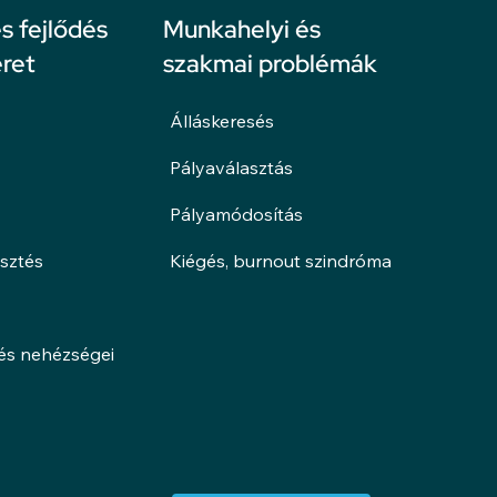
 fejlődés
Munkahelyi és
ret
szakmai problémák
Álláskeresés
Pályaválasztás
Pályamódosítás
esztés
Kiégés, burnout szindróma
lés nehézségei