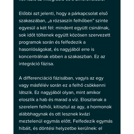
Előbbi azt jelenti, hogy a párkapcsolat első 
szakaszában, „a rózsaszín felhőben” szinte 
egyesül a két fél: mindent együtt csinálnak, 
sok időt töltenek együtt közösen szervezett 
programok során és felfedezik a 
hasonlóságokat, és nagyjából erre is 
koncentrálnak ebben a szakaszban. Ez az 
integráció fázisa.
A differenciáció fázisában, vagyis az egy 
vagy másfélév során ez a felhő csökkenni 
látszik. Ez nagyjából olyan, mint amikor 
eloszlik a hab és marad a víz. Eloszlanak a 
szerelem felhői, kitisztul az agy, a hormonok 
alábbhagynak és ott lesznek kvázi 
meztelenül egymás előtt. Felfedezik egymás 
hibáit, és döntési helyzetbe kerülnek: el 