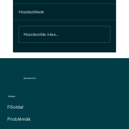
Hozzászólások
Hozzászólás írása...
5 tény a bosszúállás valódi hatásairól
Szavakkal.hu
Oldalak
Főoldal
Problémák