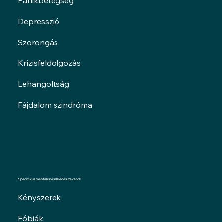
Pánikbetegség
Depresszió
Szorongás
Krízisfeldolgozás
Lehangoltság
Fájdalom szindróma
Specifikus mentális viselkedési zavarok
Kényszerek
Fóbiák