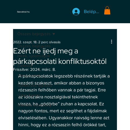
Belépés
Szavakkal.hu
Összes bejegyzés
2022. szept. 18.
2 perc olvasás
Összes bejegyzés
Ezért ne ijedj meg a
Hírek, újdonságok
párkapcsolati konfliktusoktól
Életmód
Frissítve:
2024. márc. 8.
Párkapcsolat
A párkapcsolatok legszebb részének tartják a 
kezdeti szakaszt, amikor abban a bizonyos 
Személyes fejlődés
rózsaszín felhőben vannak a pár tagjai. Erre 
Üzlet, karrier
az időszakra nosztalgiával tekinthetnek 
vissza, ha „gödörbe” zuhan a kapcsolat. Ez 
Mentális egészség
nagyon fontos, mert ez segíthet a fájdalmak 
elviselésében. Ugyanakkor naivság lenne azt 
hinni, hogy ez a rózsaszín felhő örökké tart, 