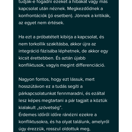
tudják-e fogadni ezeket a hibákat vagy más 
kapcsolat után néznek. Megkezdődnek a 
konfrontációk (jó esetben). Jönnek a kritikák, 
az egyet nem értések.
Ha ezt a próbatételt kibírja a kapcsolat, és 
nem torkollik szakításba, akkor újra az 
integráció fázisába léphetnek, de akkor egy 
kicsit érettebben. És aztán újabb 
konfliktusok, vagyis megint differenciáció.
Nagyon fontos, hogy ezt lássuk, mert 
hosszútávon ez a tudás segíti a 
párkapcsolatunkat fennmaradni, és ezáltal 
lesz képes megtartani a pár tagjait a köztük 
kialakult „szövetség”.
Érdemes időről időre ránézni ezekre a 
konfliktusokra, és ha olyat találunk, amelyről 
úgy érezzük, rosszul oldottuk meg, 