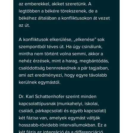
az emberekkel, akiket szeretünk. A 
legtöbben a békére törekszenek, de a 
békéhez általában a konfliktusokon át vezet 
az út.
A konfliktusok elkerülése, „elkenése” sok 
szempontból téves út. Ha úgy csinálunk, 
mintha nem történt volna semmi, akkor a 
nehéz érzések, mint a harag, megbántódás, 
csalódottság bennrekednek a pár tagjaiban, 
ami azt eredményezi, hogy egyre távolabb 
kerülnek egymástól.
Dr. Karl Schattenhofer szerint minden 
kapcsolattípusnak (munkahelyi, iskolai, 
családi, párkapcsolati és egyéb kapcsolati) 
két fázisa van, amelyek egymást váltják 
hosszabb-rövidebb intervallumokban. Ez a 
két fázis az integráció és a differenciáció.