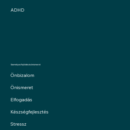
ADHD
Személyes fejlődés és önismeret
Önbizalom
Önismeret
Elfogadás
Készségfejlesztés
Stressz