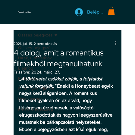
Belépés
Szavakkal.hu
Összes bejegyzés
2021. júl. 15.
2 perc olvasás
Összes bejegyzés
4 dolog, amit a romantikus
Hírek, újdonságok
filmekből megtanulhatunk
Életmód
Frissítve:
2024. márc. 27.
Párkapcsolat
„A történetet csókkal zárják, a folytatást 
velünk forgatják.”
 Énekli a Honeybeast egyik 
Személyes fejlődés
nagysikerű slágerében. A romantikus 
Üzlet, karrier
filmeket gyakran éri az a vád, hogy 
túlságosan érzelmesek, a valóságtól 
Mentális egészség
elrugaszkodottak és nagyon leegyszerűsítve 
mutatnak be párkapcsolati helyzeteket. 
Ebben a bejegyzésben azt kíséreljük meg, 