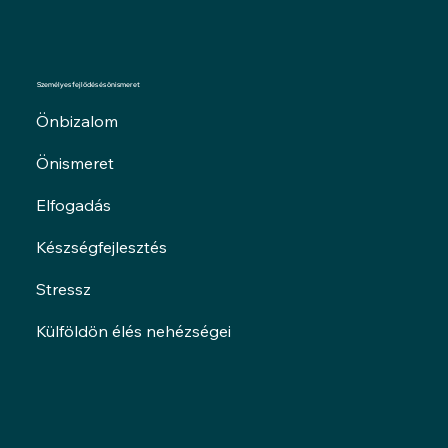
Személyes fejlődés és önismeret
Önbizalom
Önismeret
Elfogadás
Készségfejlesztés
Stressz
Külföldön élés nehézségei