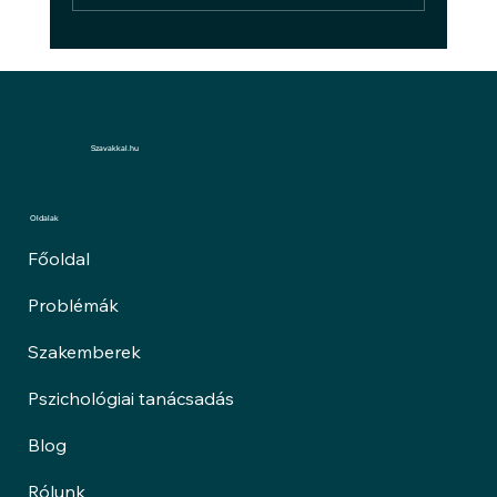
A bántalmazásról: ne hagyd, hogy
bántsanak!
Szavakkal.hu
Oldalak
Főoldal
Problémák
Szakemberek
Pszichológiai tanácsadás
Blog
Rólunk