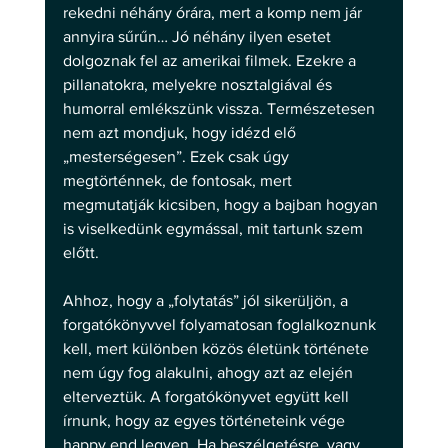
rekedni néhány órára, mert a komp nem jár 
annyira sűrűn… Jó néhány ilyen esetet 
dolgoznak fel az amerikai filmek. Ezekre a 
pillanatokra, melyekre nosztalgiával és 
humorral emlékszünk vissza. Természetesen 
nem azt mondjuk, hogy idézd elő 
„mesterségesen”. Ezek csak úgy 
megtörténnek, de fontosak, mert 
megmutatják kicsiben, hogy a bajban hogyan 
is viselkedünk egymással, mit tartunk szem 
előtt. 
Ahhoz, hogy a „folytatás” jól sikerüljön, a 
forgatókönyvvel folyamatosan foglalkoznunk 
kell, mert különben közös életünk története 
nem úgy fog alakulni, ahogy azt az elején 
elterveztük. A forgatókönyvet együtt kell 
írnunk, hogy az egyes történeteink vége 
happy end legyen. Ha beszélgetésre, vagy 