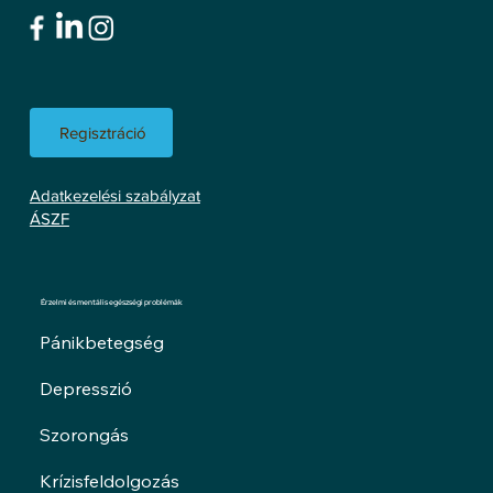
Regisztráció
Adatkezelési szabályzat
ÁSZF
Érzelmi és mentális egészségi problémák
Pánikbetegség
Depresszió
Szorongás
Krízisfeldolgozás