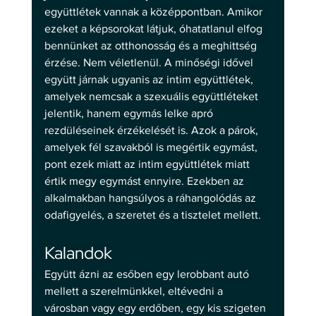
együttlétek vannak a középpontban. Amikor 
ezeket a képsorokat látjuk, óhatatlanul elfog 
bennünket az otthonosság és a meghittség 
érzése. Nem véletlenül. A minőségi idővel 
együtt járnak ugyanis az intim együttlétek, 
amelyek nemcsak a szexuális együttléteket 
jelentik, hanem egymás lelke apró 
rezdüléseinek érzékelését is. Azok a párok, 
amelyek fél szavakból is megértik egymást, 
pont ezek miatt az intim együttlétek miatt 
értik megy egymást ennyire. Ezekben az 
alkalmakban hangsúlyos a ráhangolódás az 
odafigyelés, a szeretet és a tisztelet mellett.  
Kalandok 
Együtt ázni az esőben egy lerobbant autó 
mellett a szerelmünkkel, eltévedni a 
városban vagy egy erdőben, egy kis szigeten 