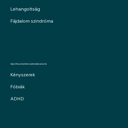
Lehangoltság
Fájdalom szindróma
Specifikus mentális viselkedési zavarok
Kényszerek
Fóbiák
ADHD