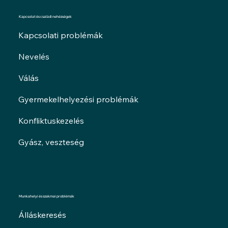
Kapcsolat és családi nehézségek
Kapcsolati problémák
Nevelés
Válás
Gyermekelhelyezési problémák
Konfliktuskezelés
Gyász, veszteség
Munkahelyi és szakmai problémák
Álláskeresés