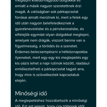
meglepni kisebb-nagyobb dolgokkal és 
emiatt a másik nagyon szeretettnek érzi 
magát. A valóságban sok párkapcsolat 
forrásai amiatt merülnek ki, mert a felek egy 
idő után nagyon belefeledkeznek a 
gyereknevelésbe és a pénzkeresésbe, és 
elfelejtik egymást olyan dolgokkal meglepni, 
amelyek nem drágák, viszont benne van a 
figyelmesség, a törődés és a szeretet. 
Érdemes belecsempészni a hétköznapokba 
ilyeneket, mert egy-egy kis meglepetés egy 
kis oázis lehet a napi rutinok között, ráadásul 
emlékeztetheti a párkapcsolat tagjait arra, 
hogy mire is szövetkeztek kapcsolatuk 
elején. 
Minőségi idő 
A meglepetéshez hozzátartozik a minőségi 
idő. Ezt azt jelenti, hogy úgy töltenek időt, 