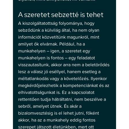
A szeretet sebzetté is tehet 
A kiszolgáltatottság folyománya, hogy 
sebződünk a külvilág által, ha nem olyan 
információt közvetítünk magunkról, mint 
amilyet ők elvárnak. Például, ha a 
munkahelyen – igen, a szeretet egy 
munkahelyen is fontos – egy feladatot 
visszautasítunk, akkor arra nem a beletörődés 
lesz a válasz jó eséllyel, hanem esetleg a 
méltatlankodás vagy a követelőzés. Ilyenkor 
megkérdőjelezhetik a kompetenciánkat és az 
elhivatottságunkat is. Ez a kapcsolatot 
rettentően tudja hátráltatni, nem beszélve a 
sebről, amelyet ütnek. És akár a 
bizalomvesztésig is el lehet jutni, főként 
akkor, ha az a munkahely eddig fontos 
szerepet játszott életünkben, mert ott 