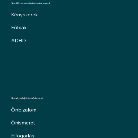
Specifikus mentális viselkedési zavarok
Kényszerek
Fóbiák
ADHD
Személyes fejlődés és önismeret
Önbizalom
Önismeret
Elfogadás