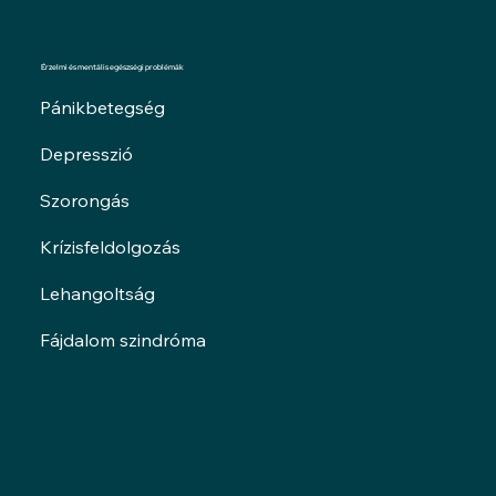
Érzelmi és mentális egészségi problémák
Pánikbetegség
Depresszió
Szorongás
Krízisfeldolgozás
Lehangoltság
Fájdalom szindróma