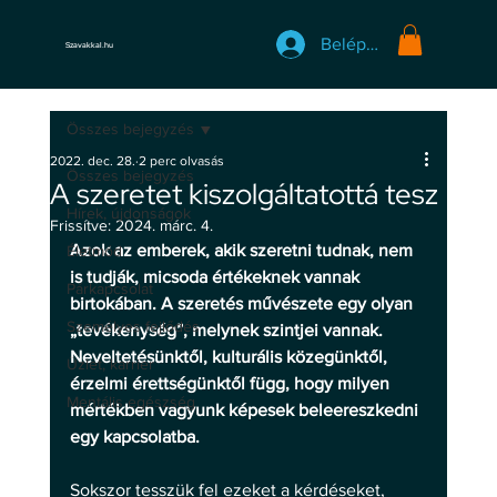
Belépés
Szavakkal.hu
Összes bejegyzés
2022. dec. 28.
2 perc olvasás
Összes bejegyzés
A szeretet kiszolgáltatottá tesz
Hírek, újdonságok
Frissítve:
2024. márc. 4.
Azok az emberek, akik szeretni tudnak, nem 
Életmód
is tudják, micsoda értékeknek vannak 
Párkapcsolat
birtokában. A szeretés művészete egy olyan 
Személyes fejlődés
„tevékenység”, melynek szintjei vannak. 
Neveltetésünktől, kulturális közegünktől, 
Üzlet, karrier
érzelmi érettségünktől függ, hogy milyen 
Mentális egészség
mértékben vagyunk képesek beleereszkedni 
egy kapcsolatba.
Sokszor tesszük fel ezeket a kérdéseket, 