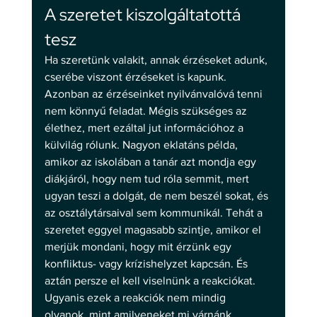
A szeretet kiszolgáltatottá 
tesz 
Ha szeretünk valakit, annak érzéseket adunk, 
cserébe viszont érzéseket is kapunk. 
Azonban az érzéseinket nyilvánvalóvá tenni 
nem könnyű feladat. Mégis szükséges az 
élethez, mert ezáltal jut információhoz a 
külvilág rólunk. Nagyon eklatáns példa, 
amikor az iskolában a tanár azt mondja egy 
diákjáról, hogy nem tud róla semmit, mert 
ugyan teszi a dolgát, de nem beszél sokat, és 
az osztálytársaival sem kommunikál. Tehát a 
szeretet eggyel magasabb szintje, amikor el 
merjük mondani, hogy mit érzünk egy 
konfliktus- vagy krízishelyzet kapcsán. És 
aztán persze el kell viselnünk a reakciókat. 
Ugyanis ezek a reakciók nem mindig 
olyanok, mint amilyeneket mi várnánk. 