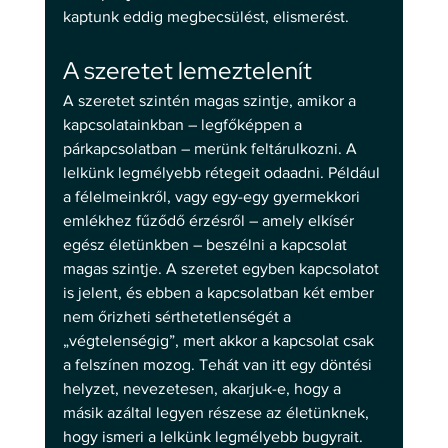
kaptunk eddig megbecsülést, elismerést. 
A szeretet lemeztelenít 
A szeretet szintén magas szintje, amikor a 
kapcsolatainkban – legfőképpen a 
párkapcsolatban – merünk feltárulkozni. A 
lelkünk legmélyebb rétegeit odaadni. Például 
a félelmeinkről, vagy egy-egy gyermekkori 
emlékhez fűződő érzésről – amely elkísér 
egész életünkben – beszélni a kapcsolat 
magas szintje. A szeretet egyben kapcsolatot 
is jelent, és ebben a kapcsolatban két ember 
nem őrizheti sérthetetlenségét a 
„végtelenségig”, mert akkor a kapcsolat csak 
a felszínen mozog. Tehát van itt egy döntési 
helyzet, nevezetesen, akarjuk-e, hogy a 
másik azáltal legyen részese az életünknek, 
hogy ismeri a lelkünk legmélyebb bugyrait. 