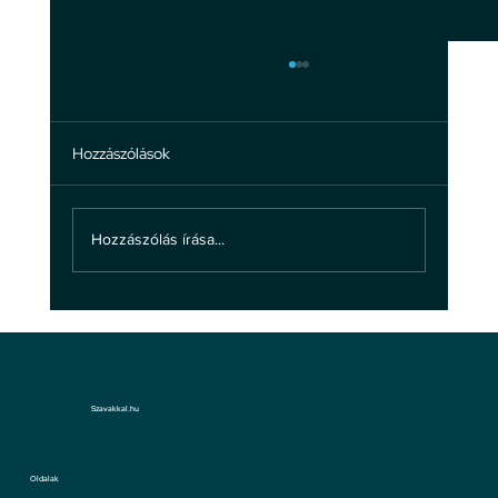
Hozzászólások
Hozzászólás írása...
5 tény a bosszúállás valódi hatásairól
Szavakkal.hu
Oldalak