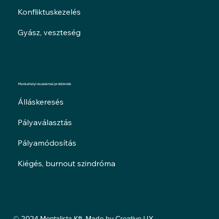
Konfliktuskezelés
Gyász, veszteség
Munkahelyi és szakmai problémák
Álláskeresés
Pályaválasztás
Pályamódosítás
Kiégés, burnout szindróma
© 2024 Mentalista Kft. Made by Creative UX