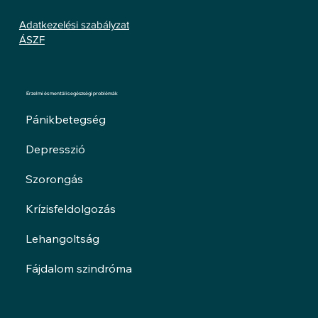
Adatkezelési szabályzat
ÁSZF
Érzelmi és mentális egészségi problémák
Pánikbetegség
Depresszió
Szorongás
Krízisfeldolgozás
Lehangoltság
Fájdalom szindróma