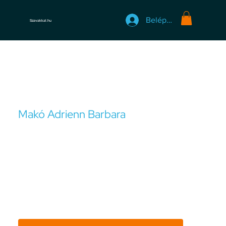
Belépés
Szavakkal.hu
Makó Adrienn Barbara
Klinikai pszichológus, pszichoterapeuta jelölt
„Az ember a múltja fia, de nem a szolgája, és a jövője
apja. Mindent elvehetnek tőle, kivéve az utolsó
emberi jogot: hogy megválassza a magatartását
meghatározott körülmények sorozata közepette,
hogy megválassza a saját útját.”
Victor Frankl