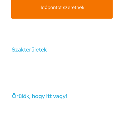
Időpontot szeretnék
Szakterületek
pánikbetegség, szorongás, lehangoltság, evészzavar,
evési problémák, konfliktuskezelés, kényszerek,
önbizalom, önismeret, elfogadás, stressz, külföldön
élés nehézségei, álláskeresés, pályaválasztás,
pályamódosítás.
Örülök, hogy itt vagy!
A nevem Makó Adrienn-Barbara, szupervízió alatt
álló klinikai pszichológus és képződő
pszichoterapeuta vagyok. Tanulmányaimat a Babeș–
Bolyai Tudományegyetemen végeztem, ahol
viselkedéselemző alapképzést, majd klinikai és