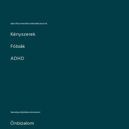
Specifikus mentális viselkedési zavarok
Kényszerek
Fóbiák
ADHD
Személyes fejlődés és önismeret
Önbizalom