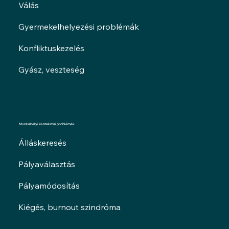
Válás
Gyermekelhelyezési problémák
Konfliktuskezelés
Gyász, veszteség
Munkahelyi és szakmai problémák
Álláskeresés
Pályaválasztás
Pályamódosítás
Kiégés, burnout szindróma