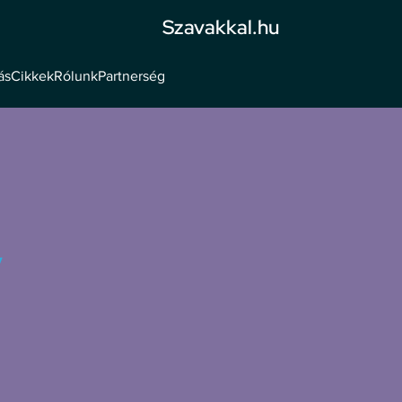
Szavakkal.hu
ás
Cikkek
Rólunk
Partnerség
,