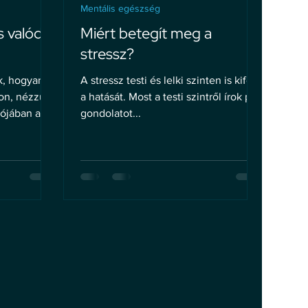
Mentális egészség
s valódi
Miért betegít meg a
stressz?
k, hogyan
A stressz testi és lelki szinten is kifejti
on, nézzük,
a hatását. Most a testi szintről írok pár
lójában a
gondolatot...