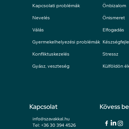
Kapcsolati problémák
Önbizalom
Nevelés
Önismeret
Válás
Elfogadás
Gyermekelhelyezési problémák
Készségfejl
Konfliktuskezelés
Stressz
Gyász, veszteség
Külföldön é
Kapcsolat
Kövess b
info@szavakkal.hu
Tel: +36 30 394 4526