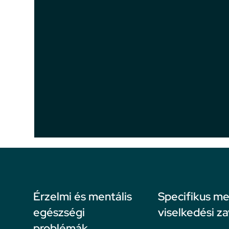
Érzelmi és mentális
Specifikus me
egészségi
viselkedési z
problémák