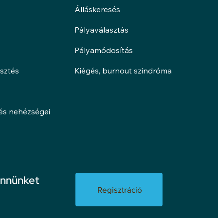
Álláskeresés
Pályaválasztás
Pályamódosítás
esztés
Kiégés, burnout szindróma
lés nehézségei
ennünket
Regisztráció