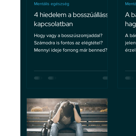
Mentális egészség
Mentá
4 hiedelem a bosszúállással
A b
kapcsolatban
hag
Hogy vagy a bosszúszomjaddal?
A bá
Számodra is fontos az elégtétel?
jelen
Mennyi ideje forrong már benned?
érzel
is.