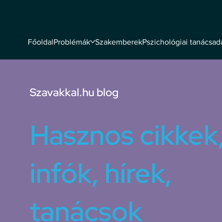
Problémák
Szakemberek
Pszichológiai tanácsad
Főoldal
Szavakkal.hu blog
Hasznos cikkek
infók, hírek,
tanácsok