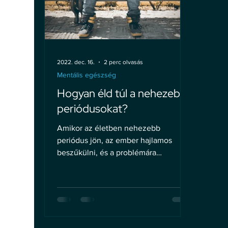
2022. dec. 16.
2 perc olvasás
Mentális egészség
Hogyan éld túl a nehezebb
periódusokat?
Amikor az életben nehezebb
periódus jön, az ember hajlamos
beszűkülni, és a problémára
koncentrálni. Ez abban nyilvánul meg,
hogy...