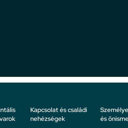
ntális
Kapcsolat és családi
Személyes
avarok
nehézségek
és önisme