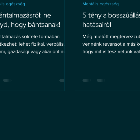
lis egészség
Mentális egészség
ántalmazásról: ne
5 tény a bosszúállá
yd, hogy bántsanak!
hatásairól
ntalmazás sokféle formában
Még mielőtt megtervezzü
tkezhet: lehet fizikai, verbális,
vennénk revansot a másik
mi, gazdasági vagy akár online
hogy mit is tesz velünk va
bosszúállás.