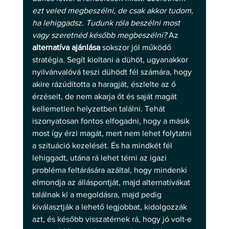
ezt veled megbeszélni, de csak akkor tudom, 
ha lehiggadsz. Tudunk róla beszélni most 
vagy szeretnéd később megbeszélni? 
Az 
alternatíva ajánlása
 sokszor jól működő 
stratégia. Segít kioltani a dühöt, ugyanakkor 
nyilvánvalóvá teszi dühödt fél számára, hogy 
akire rázúdította a haragját, észlelte az ő 
érzéseit, de nem akarja őt és saját magát 
kellemetlen helyzetben találni. Tehát 
iszonyatosan fontos elfogadni, hogy a másik 
most így érzi magát, mert nem lehet folytatni 
a szituáció kezelését. És ha mindkét fél 
lehiggadt, utána rá lehet térni az igazi 
probléma feltárására azáltal, hogy mindenki 
elmondja az álláspontját, majd alternatívákat 
találnak ki a megoldásra, majd pedig 
kiválasztják a lehető legjobbat, kidolgozzák 
azt, és később visszatérnek rá, hogy jó volt-e 