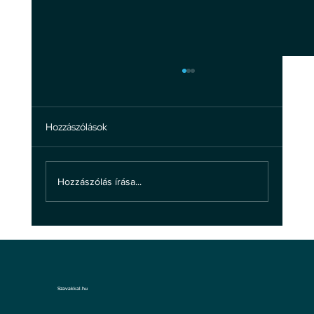
Hozzászólások
Hozzászólás írása...
A bántalmazásról: ne hagyd, hogy
bántsanak!
Szavakkal.hu