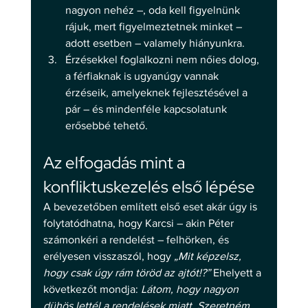
nagyon nehéz –, oda kell figyelnünk 
rájuk, mert figyelmeztetnek minket – 
adott esetben – valamely hiányunkra. 
Érzésekkel foglalkozni nem nőies dolog, 
a férfiaknak is ugyanúgy vannak 
érzéseik, amelyeknek fejlesztésével a 
pár – és mindenféle kapcsolatunk 
erősebbé tehető. 
Az elfogadás mint a 
konfliktuskezelés első lépése 
A bevezetőben említett első eset akár úgy is 
folytatódhatna, hogy Karcsi – akin Péter 
számonkéri a rendelést – felhörken, és 
erélyesen visszaszól, hogy 
„Mit képzelsz, 
hogy csak úgy rám töröd az ajtót!?” 
Ehelyett a 
következőt mondja: 
Látom, hogy nagyon 
dühös lettél a rendelések miatt. Szeretném 