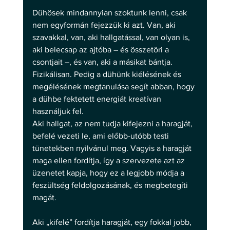
Dühösek mindannyian szoktunk lenni, csak 
nem egyformán fejezzük ki azt. Van, aki 
szavakkal, van, aki hallgatással, van olyan is, 
aki belecsap az ajtóba – és összetöri a 
csontjait –, és van, aki a másikat bántja. 
Fizikálisan. Pedig a dühünk kiélésének és 
megélésének megtanulása segít abban, hogy 
a dühbe fektetett energiát kreatívan 
használjuk fel.  
Aki hallgat, az nem tudja kifejezni a haragját, 
befelé vezeti le, ami előbb-utóbb testi 
tünetekben nyilvánul meg. Vagyis a haragját 
maga ellen fordítja, így a szervezete azt az 
üzenetet kapja, hogy ez a legjobb módja a 
feszültség feldolgozásának, és megbetegíti 
magát.  
Aki „kifelé” fordítja haragját, egy fokkal jobb, 