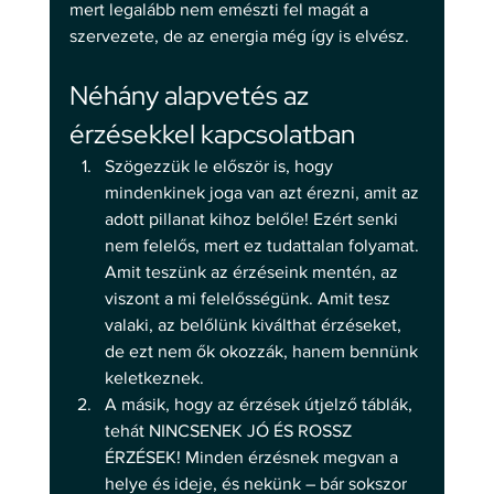
mert legalább nem emészti fel magát a 
szervezete, de az energia még így is elvész. 
Néhány alapvetés az 
érzésekkel kapcsolatban 
Szögezzük le először is, hogy 
mindenkinek joga van azt érezni, amit az 
adott pillanat kihoz belőle! Ezért senki 
nem felelős, mert ez tudattalan folyamat. 
Amit teszünk az érzéseink mentén, az 
viszont a mi felelősségünk. Amit tesz 
valaki, az belőlünk kiválthat érzéseket, 
de ezt nem ők okozzák, hanem bennünk 
keletkeznek.
A másik, hogy az érzések útjelző táblák, 
tehát NINCSENEK JÓ ÉS ROSSZ 
ÉRZÉSEK! Minden érzésnek megvan a 
helye és ideje, és nekünk – bár sokszor 