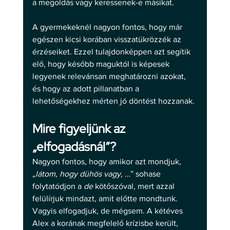
a megoldás vagy keressenek-e másikat. 
A gyermekeknél nagyon fontos, hogy már 
egészen kicsi korában visszatükrözzék az 
érzéseiket. Ezzel tulajdonképpen azt segítik 
elő, hogy később maguktól is képesek 
legyenek relevánsan meghatározni azokat, 
és hogy az adott pillanatban a 
lehetőségekhez mérten jó döntést hozzanak. 
Mire figyeljünk az 
„elfogadásnál”? 
Nagyon fontos, hogy amikor azt mondjuk, 
„
látom, hogy dühös vagy, …
” sohase 
folytatódjon a 
de
 kötőszóval, mert azzal 
felülírjuk mindazt, amit előtte mondtunk. 
Vagyis elfogadjuk, de mégsem. A kétéves 
Alex a korának megfelelő krízisbe került, 