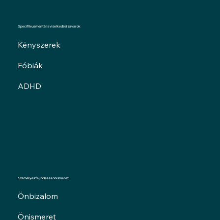
Specifikus mentális viselkedési zavarok
Kényszerek
Fóbiák
ADHD
Személyes fejlődés és önismeret
Önbizalom
Önismeret