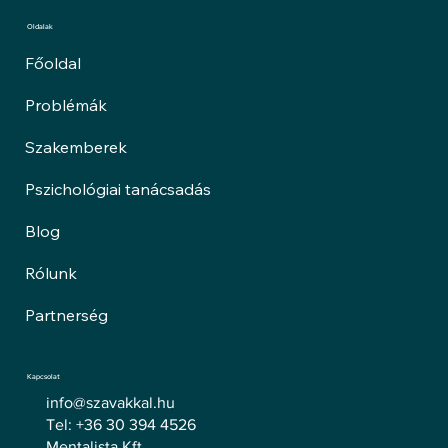
Oldalak
Főoldal
Problémák
Szakemberek
Pszichológiai tanácsadás
Blog
Rólunk
Partnerség
Kapcsolat
info@szavakkal.hu
Tel: +36 30 394 4526
Mentalista Kft.