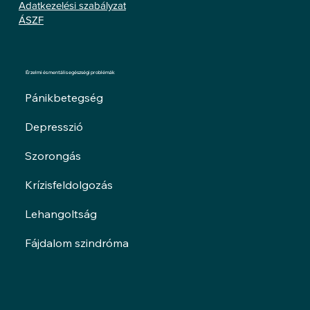
Adatkezelési szabályzat
ÁSZF
Érzelmi és mentális egészségi problémák
Pánikbetegség
Depresszió
Szorongás
Krízisfeldolgozás
Lehangoltság
Fájdalom szindróma