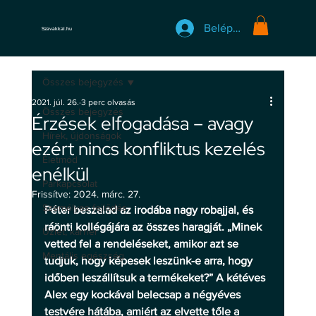
Belépés
Szavakkal.hu
Összes bejegyzés
2021. júl. 26.
3 perc olvasás
Összes bejegyzés
Érzések elfogadása – avagy
Hírek, újdonságok
ezért nincs konfliktus kezelés
Életmód
enélkül
Párkapcsolat
Frissítve:
2024. márc. 27.
Személyes fejlődés
Péter beszalad az irodába nagy robajjal, és 
ráönti kollégájára az összes haragját. „Minek 
Üzlet, karrier
vetted fel a rendeléseket, amikor azt se 
Mentális egészség
tudjuk, hogy képesek leszünk-e arra, hogy 
időben leszállítsuk a termékeket?” A kétéves 
Alex egy kockával belecsap a négyéves 
testvére hátába, amiért az elvette tőle a 