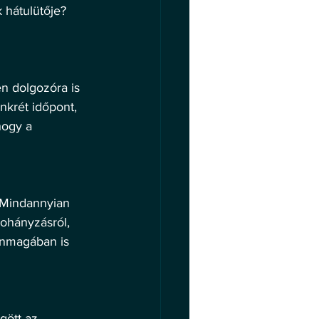
 hátulütője? 
n dolgozóra is 
krét időpont, 
hogy a 
 Mindannyian 
ohányzásról, 
önmagában is 
ött az 