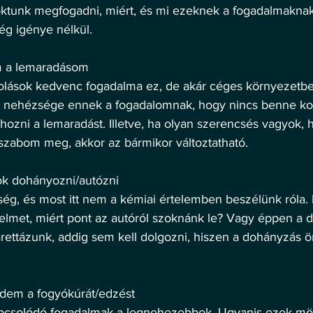
oktunk megfogadni, miért, és mi ezeknek a fogadalmaknak
ég igénye nélkül. 
 a lemaradásom 
kolások kedvenc fogadalma ez, de akár céges környezetbe
 a nehézsége ennek a fogadalomnak, hogy nincs benne kon
hozni a lemaradást. Illetve, ha olyan szerencsés vagyok, 
szabom meg, akkor az bármikor változtatható.
k dohányozni/autózni 
ég, és most itt nem a kémiai értelemben beszélünk róla.
elmet, miért pont az autóról szoknánk le? Vagy éppen a d
rettázunk, addig sem kell dolgozni, hiszen a dohányzás 
dem a fogyókúrát/edzést 
pcsolódó fogadalmak a legnehezebbek. Ugyanis ezek mög