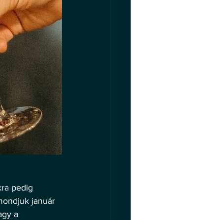
kra pedig 
mondjuk január 
agy a 