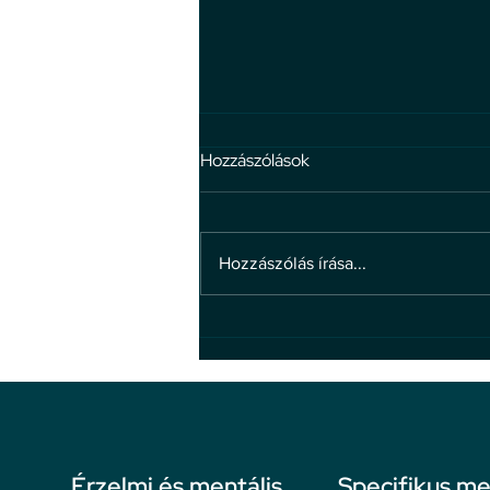
Hozzászólások
Hozzászólás írása...
4 hiedelem a bosszúállással
kapcsolatban
Érzelmi és mentális
Specifikus me