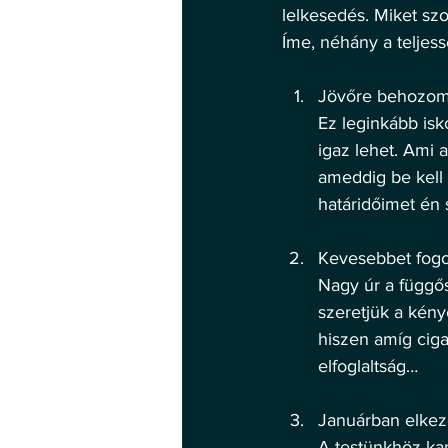
lelkesedés. Miket sz
Íme, néhány a teljess
Jövőre behozom
Ez leginkább is
igaz lehet. Ami
ameddig be kell 
határidőimet én 
Kevesebbet fogo
Nagy úr a függős
szeretjük a kény
hiszen amíg ciga
elfoglaltság… 
Januárban elkez
A testünkhöz ka