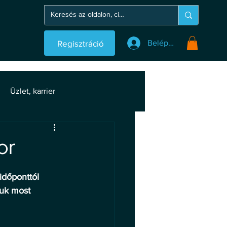
Regisztráció
Belépés
Üzlet, karrier
or
időponttól 
juk most 