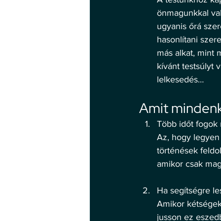
önmagunkkal való
ugyanis őrá szer
hasonlítani szere
más alkat, mint 
kívánt testsúlyt
lelkesedés… 
Amit minden
Több időt fogok
Az, hogy legyen 
történések feldo
amikor csak maga
Ha segítségre l
Amikor kétségek 
jusson ez eszed