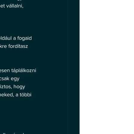
 vállalni, 
dául a fogaid 
kre fordítasz 
sen táplálkozni 
csak egy 
iztos, hogy 
eked, a többi 