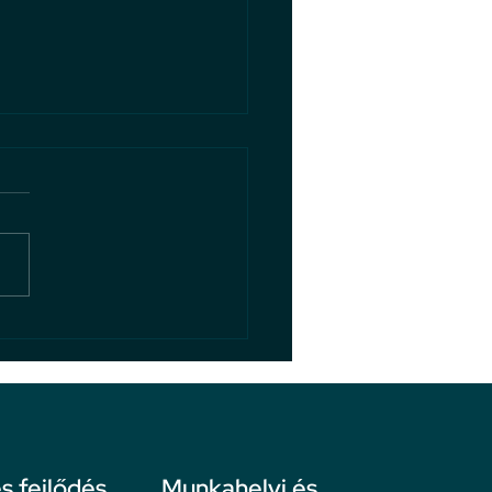
y a bosszúállás valódi
airól
 fejlődés
Munkahelyi és