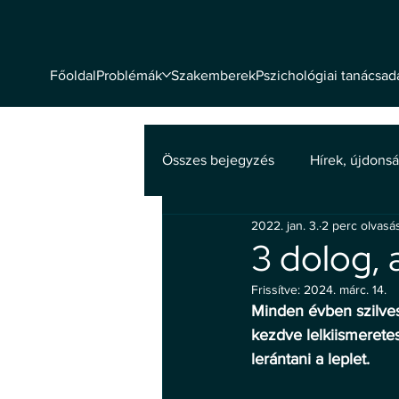
Problémák
Szakemberek
Pszichológiai tanácsad
Főoldal
Összes bejegyzés
Hírek, újdons
2022. jan. 3.
2 perc olvasá
Mentális egészség
3 dolog, 
Frissítve:
2024. márc. 14.
Minden évben szilves
kezdve lelkiismeretes
lerántani a leplet.