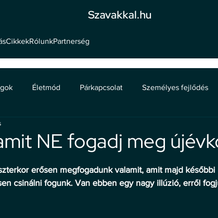
Szavakkal.hu
ás
Cikkek
Rólunk
Partnerség
ágok
Életmód
Párkapcsolat
Személyes fejlődés
s
amit NE fogadj meg újévk
zterkor erősen megfogadunk valamit, amit majd későbbi 
en csinálni fogunk. Van ebben egy nagy illúzió, erről fog