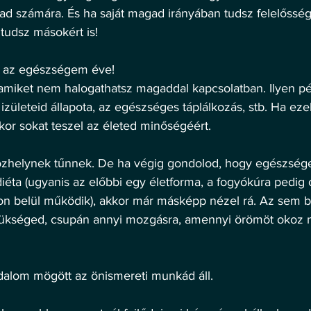
d számára. És ha saját magad irányában tudsz felelősséget
 tudsz másokért is! 
 az egészségem éve! 
miket nem halogathatsz magaddal kapcsolatban. Ilyen pél
izületeid állapota, az egészséges táplálkozás, stb. Ha eze
kkor sokat teszel az életed minőségéért. 
özhelynek tűnnek. De ha végig gondolod, hogy egészsége
iéta (ugyanis az előbbi egy életforma, a fogyókúra pedig 
on belül működik), akkor már másképp nézel rá. Az sem b
zükséged, csupán annyi mozgásra, amennyi örömöt okoz n
alom mögött az önismereti munkád áll. 