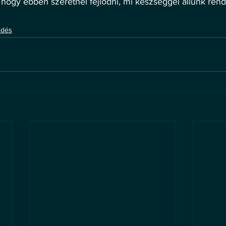
hogy ebben szeretnél fejlődni, mi készséggel állunk ren
ődés