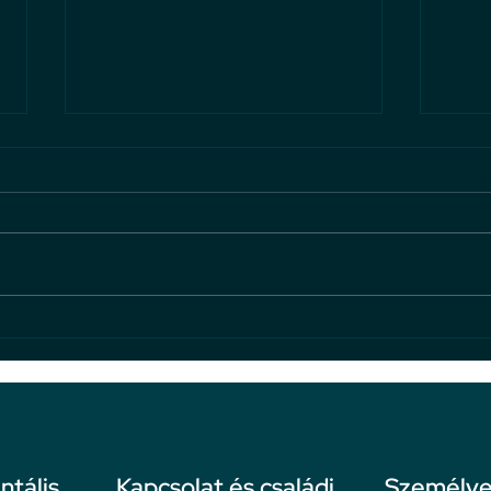
A bántalmazásról: ne hagyd,
5 tén
hogy bántsanak!
hatás
ntális
Kapcsolat és családi
Személyes