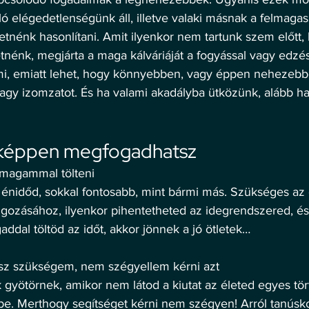
 elégedetlenségünk áll, illetve valaki másnak a felmagasz
etnénk hasonlítani. Amit ilyenkor nem tartunk szem előtt, 
tnénk, megjárta a maga kálváriáját a fogyással vagy edzéss
mi, emiatt lehet, hogy könnyebben, vagy éppen nehezebbe
 vagy izomzatot. És ha valami akadályba ütközünk, alább ha
képpen megfogadhatsz 
 magammal tölteni 
énidőd, sokkal fontosabb, mint bármi más. Szükséges az 
lgozásához, ilyenkor pihentetheted az idegrendszered, és 
ddal töltöd az időt, akkor jönnek a jó ötletek… 
esz szükségem, nem szégyellem kérni azt 
gyötörnek, amikor nem látod a kiutat az életed egyes tör
be. Merthogy segítséget kérni nem szégyen! Arról tanúsko