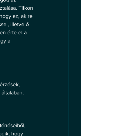
talása. Titkon 
hogy az, akire 
el, illetve ő 
n érte el a 
gy a 
érzések, 
általában, 
ténéseiből, 
dik, hogy 