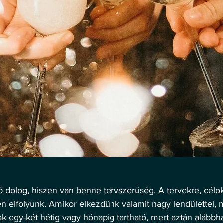
ó dolog, hiszen van benne tervszerűség. A tervekre, célo
n elfolyunk. Amikor elkezdünk valamit nagy lendülettel, 
k egy-két hétig vagy hónapig tartható, mert aztán alábbh