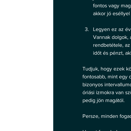
fontos vagy maga
akkor jó eséllyel
Legyen ez az év
Vannak dolgok, a
rendbetétele, az 
időt és pénzt, a
Tudjuk, hogy ezek k
fontosabb, mint egy d
bizonyos intervallum
óriási izmokra van s
pedig jön magától. 
Persze, minden fogad