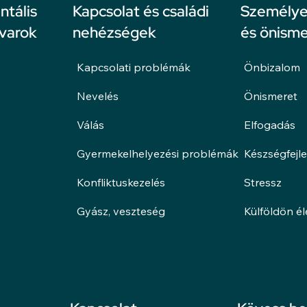
ntális
Kapcsolat és családi
Személyes
avarok
nehézségek
és önisme
Kapcsolati problémák
Önbizalom
Nevelés
Önismeret
Válás
Elfogadás
Gyermekelhelyezési problémák
Készségfejl
Konfliktuskezelés
Stressz
Gyász, veszteség
Külföldön é