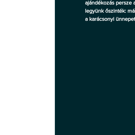
ajándékozás persze ar
legyünk őszinték: már
a karácsonyi ünnepet,