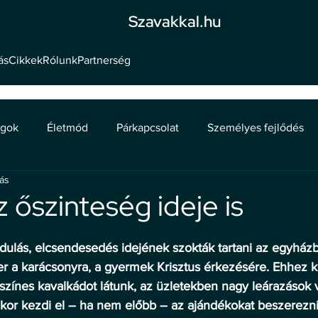
Szavakkal.hu
ás
Cikkek
Rólunk
Partnerség
ágok
Életmód
Párkapcsolat
Személyes fejlődés
sás
 őszinteség ideje is
rdulás, elcsendesedés idejének szokták tartani az egyházb
er a karácsonyra, a gyermek Krisztus érkezésére. Ehhez k
színes kavalkádot látunk, az üzletekben nagy leárazások 
nkor kezdi el – ha nem előbb – az ajándékokat beszerezni