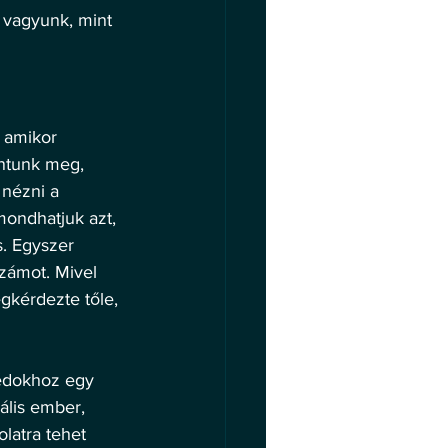
 vagyunk, mint 
 amikor 
antunk meg, 
nézni a 
ondhatjuk azt, 
. Egyszer 
zámot. Mivel 
gkérdezte tőle, 
édokhoz egy 
ális ember, 
latra tehet 