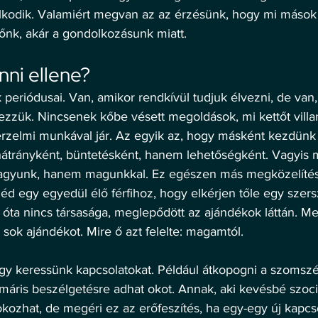
lkodik. Valamiért megvan az az érzésünk, hogy mi mások
sőnk, akár a gondolkozásunk miatt. 
nni ellene? 
eriódusai. Van, amikor rendkívül tudjuk élvezni, de van,
rezzük. Nincsenek kőbe vésett megoldások, mi kettőt vill
zelmi munkával jár. Az egyik az, hogy másként kezdünk 
trányként, büntetésként, hanem lehetőségként. Vagyis m
gyunk, hanem magunkkal. Ez egészen más megközelítés
d egy egyedül élő férfihoz, hogy elkérjen tőle egy szers
 óta nincs társasága, meglepődött az ajándékok láttán. Me
a sok ajándékot. Mire ő azt felelte: magamtól. 
gy keressünk kapcsolatokat. Például átkopogni a szomsz
máris beszélgetésre adhat okot. Annak, aki kevésbé szoci
ozhat, de megéri ez az erőfeszítés, ha egy-egy új kapcso