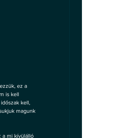
ezzük, ez a 
 is kell 
időszak kell, 
 csukjuk magunk 
a mi kívülálló 