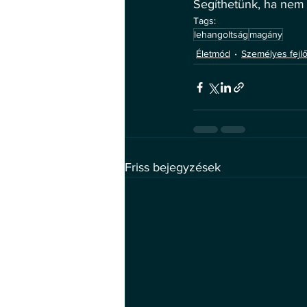
Segíthetünk, ha ne
Tags:
lehangoltság
magány
Életmód
Személyes fejl
Friss bejegyzések