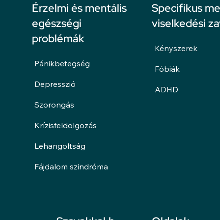
Érzelmi és mentális
Specifikus me
egészségi
viselkedési z
problémák
Kényszerek
Pánikbetegség
Fóbiák
Depresszió
ADHD
Szorongás
Krízisfeldolgozás
Lehangoltság
Fájdalom szindróma