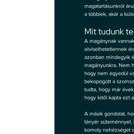
magatartásunkról áru
a többiek, akár a kül
Mit tudunk te
A magánynak vannak p
elviselhetetlennek é
azonban mindegyik ér
magányunkra. Nem há
hogy nem egyedül va
bekopogott a szomszé
tudta, hogy már évek
hogy kitől kapta ezt 
A másik gondolat, ho
tányér süteménnyel, 
komoly nehézséget ok