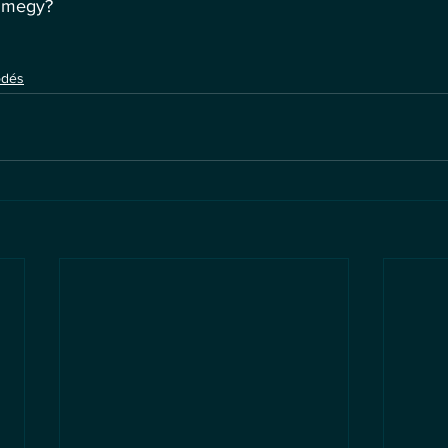
m megy?
ődés