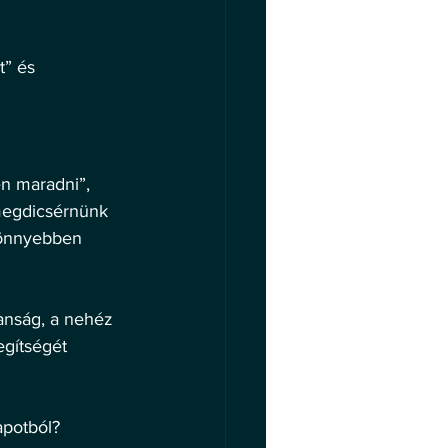
t” és 
en maradni”, 
megdicsérnünk 
könnyebben 
lanság, a nehéz 
egítségét 
apotból? 