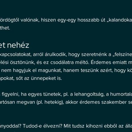
 ördögtől valónak, hiszen egy-egy hosszabb út „kalandoka
thet. 
t nehéz 
apcsolatokat, arról árulkodik, hogy szeretnénk a „felszín
élési ösztönünk, és ez csodálatra méltó. Érdemes emiatt 
y nem hagyjuk el magunkat, hanem teszünk azért, hogy 
pokat, sőt az ünnepeket is. 
figyelni, ha egyes tünetek, pl. a lehangoltság, a humorta
tartósan megvan (pl. hetekig), akkor érdemes szakember s
yoddal? Tudod-e élvezni? Mit tudsz kihozni ebből az áll