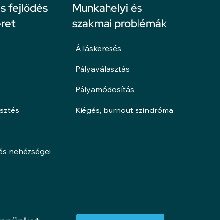
 fejlődés
Munkahelyi és
ret
szakmai problémák
Álláskeresés
Pályaválasztás
Pályamódosítás
esztés
Kiégés, burnout szindróma
lés nehézségei