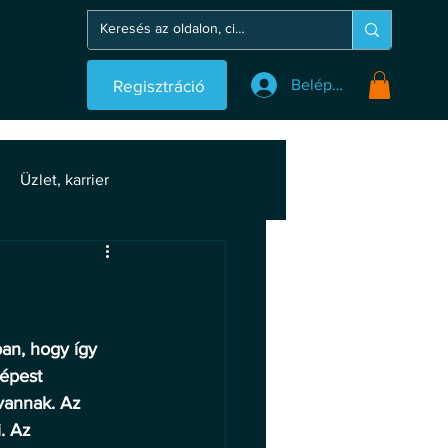
Regisztráció
Belépés
Üzlet, karrier
an, hogy így 
épest 
vannak. Az 
. Az 