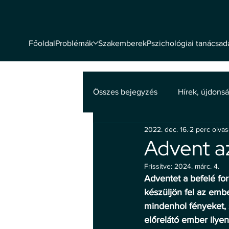
Problémák
Szakemberek
Pszichológiai tanácsad
Főoldal
Összes bejegyzés
Hírek, újdons
2022. dec. 16.
2 perc olva
Mentális egészség
Advent az
Frissítve:
2024. márc. 4.
Adventet a befelé fo
készüljön fel az emb
mindenhol fényeket, 
előrelátó ember ilye