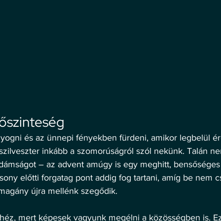
őszinteség 
gni és az ünnepi fényekben fürdeni, amikor legbelül ér
szilveszter inkább a szomorúságról szól nekünk. Talán nem
vidámságot – az advent amúgy is egy meghitt, bensőséges 
sony előtti forgatag pont addig fog tartani, amíg be nem
 magány újra mellénk szegődik. 
héz, mert képesek vagyunk megélni a közösségben is. Ez 