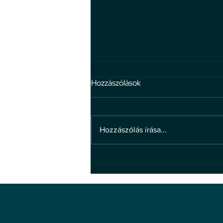
Hozzászólások
Hozzászólás írása...
4 hiedelem a bosszúállással
kapcsolatban