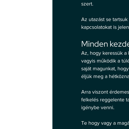
szert. 
Az utazást se tartsuk
kapcsolatokat is jelen
Minden kezde
Az, hogy keressük a k
vagyis működik a túl
saját magunkat, hog
éljük meg a hétközna
Arra viszont érdemes 
felkelés reggelente 
igénybe venni. 
Te hogy vagy a magán