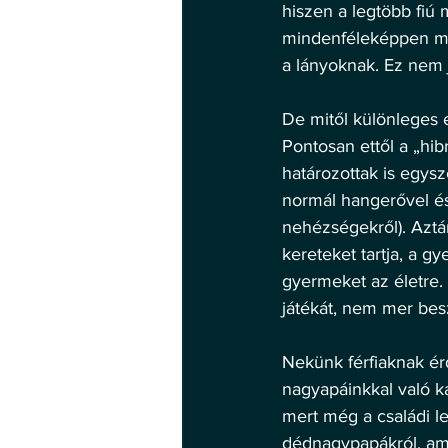
hiszen a legtöbb fiú 
mindenféleképpen má
a lányoknak. Ez nem 
De mitől különleges 
Pontosan ettől a „hib
határozottak is egysz
normál hangerővel é
nehézségekről). Aztán
kereteket tartja, a g
gyermeket az életre. M
játékát, nem mer bes
Nekünk férfiaknak ér
nagyapáinkkal való k
mert még a családi le
dédnagypapákról, ame