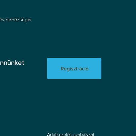
lés nehézségei
ennünket
Regisztráció
Adatkezelési szabályzat