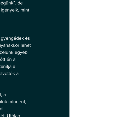
ségünk”, de 
gényeik, mint 
ek gyengédek és 
ugyanakkor lehet 
szélünk egyéb 
őtt én a 
anítja a 
elvették a 
, a 
luk mindent, 
l, 
ét. Utólag 