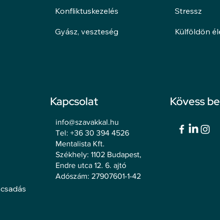
Konfliktuskezelés
Stressz
Gyász, veszteség
Külföldön é
Kapcsolat
Kövess b
info@szavakkal.hu
Tel: +36 30 394 4526
Mentalista Kft.
Székhely: 1102 Budapest,
Endre utca 12. 6. ajtó
Adószám: 27907601-1-42
ácsadás