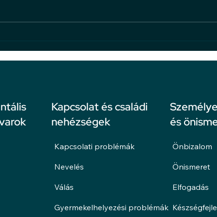
Mi az
A bántalmazásról: ne hagyd,
hogy bántsanak!
ntális
Kapcsolat és családi
Személyes
avarok
nehézségek
és önisme
Kapcsolati problémák
Önbizalom
Nevelés
Önismeret
Válás
Elfogadás
Gyermekelhelyezési problémák
Készségfejl