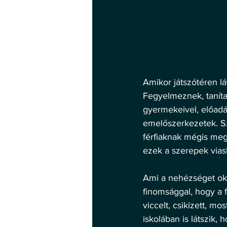
Amikor játszótéren lát
Fegyelmeznek, tanítan
gyermekeivel, előadás
emelőszerkezetek. Sz
férfiaknak mégis meg
ezek a szerepek via
Ami a nehézséget oko
finomsággal, hogy a 
viccelt, csikizett, m
iskolában is látszik,