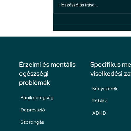
Hozzászólás írása...
4 hiedelem a bosszúállással
kapcsolatban
Érzelmi és mentális
Specifikus me
egészségi
viselkedési z
problémák
Kényszerek
Pánikbetegség
Fóbiák
Depresszió
ADHD
Szorongás