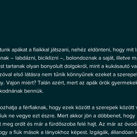
unk apákat a fiaikkal játszani, nehéz eldönteni, hogy mit l
ak – labdázni, biciklizni –, bolondoznak a saját, illetve 
t tartanak olyan bonyolult dolgokról, mint a kukásautó va
óval első látásra nem tűnik könnyűnek ezeket a szerepeke
y. Vajon miért? Talán azért, mert az apák örök gyermekek
skodnának bennük.
zhatja a férfiaknak, hogy ezek között a szerepek között 
fiuk ne vegye ezt észre. Mert akkor jön a döbbenet, hogy
ost meg ordít és már a fürdőszoba felé hajt. Az már az óvo
 hogy a fiúk mások a lányokhoz képest. Izgágák, állandóan