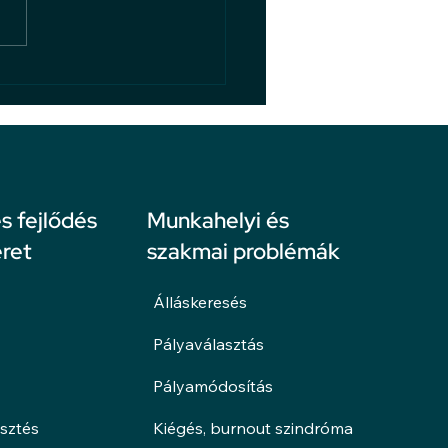
, ami rajtunk múlik
 fejlődés
Munkahelyi és
ret
szakmai problémák
Álláskeresés
Pályaválasztás
Pályamódosítás
esztés
Kiégés, burnout szindróma