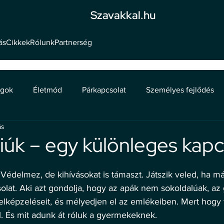
Szavakkal.hu
ás
Cikkek
Rólunk
Partnerség
ágok
Életmód
Párkapcsolat
Személyes fejlődés
ás
iúk – egy különleges kapc
 Védelmez, de kihívásokat is támaszt. Játszik veled, ha m
olat. Aki azt gondolja, hogy az apák nem sokoldalúak, az 
 elképzeléseit, és mélyedjen el az emlékeiben. Mert hogy f
. És mit adunk át róluk a gyermekeknek.