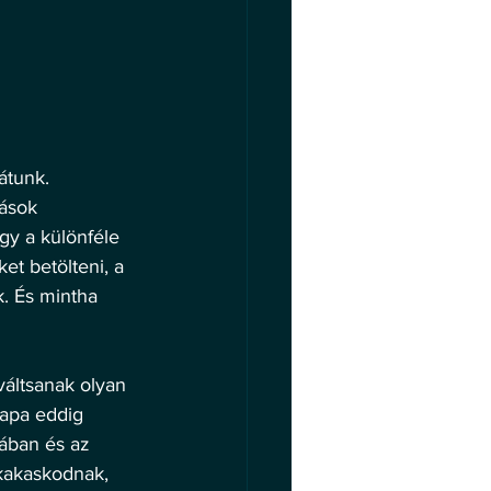
átunk. 
mások 
gy a különféle 
t betölteni, a 
. És mintha 
váltsanak olyan 
 apa eddig 
dában és az 
 kakaskodnak, 