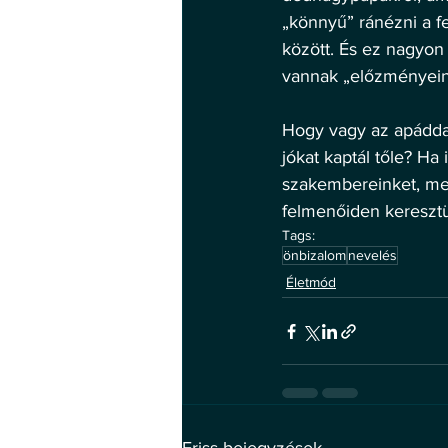
„könnyű” ránézni a fe
között. És ez nagyon
vannak „előzményein
Hogy vagy az apáddal
jókat kaptál tőle? Ha
szakembereinket, mer
felmenőiden keresztü
Tags:
önbizalom
nevelés
Életmód