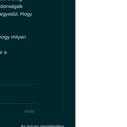
jdonságaik 
 egyedül. Hogy 
hogy milyen 
 
r a 
Az összes megtekintése