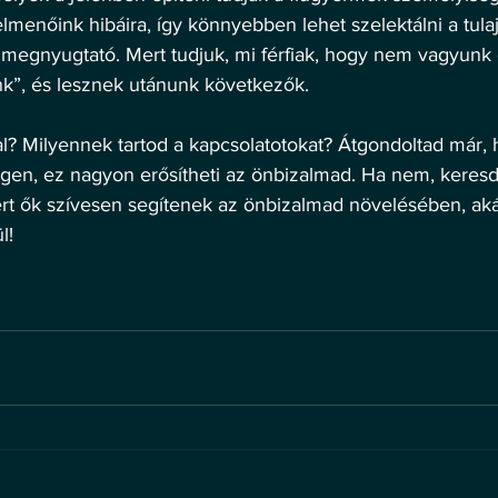
lmenőink hibáira, így könnyebben lehet szelektálni a tula
 megnyugtató. Mert tudjuk, mi férfiak, hogy nem vagyunk
k”, és lesznek utánunk következők.
? Milyennek tartod a kapcsolatotokat? Átgondoltad már, 
 igen, ez nagyon erősítheti az önbizalmad. Ha nem, keresd
t ők szívesen segítenek az önbizalmad növelésében, aká
l!