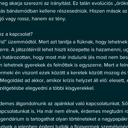
meg akarja szerezni az irányítást. Ez talán evolúciós „örök
s bánásmódban kellene részesedniük. Hiszen mások az i
jó vagy rossz, hanem ez tény.
ez a kapcsolat?
rid” üzemmódtól. Mert azt tanítja a fiúknak, hogy lehetn
erre. A játszótérről lehet hiszti közepette is hazamenni, 
s határozottan, hogy most már indulunk (és most nem be
 lehetnek gyerekek és felnőttek is egyszerre. Mert a feln
yermeki én viszont ezek között a keretek között mozog és t
egoldást ad akkor, amikor krízis helyzet áll elő: elesett, 
zélgetésbe elegyedni a többi kisgyerekkel.
demes átgondolnunk az apánkkal való kapcsolatunkat. Sőt
apcsolatunkat is. Ha már nem élnek, érdemes megtudni ró
gendárium is tartogathat olyan történeteket a nagypapákró
lyek a jelenben építeni tudják a fiúgyermek személyiség