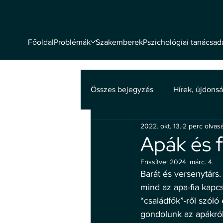
Problémák
Szakemberek
Pszichológiai tanácsad
Főoldal
Összes bejegyzés
Hírek, újdons
2022. okt. 13.
2 perc olvas
Mentális egészség
Apák és f
Frissítve:
2024. márc. 4.
Barát és versenytárs.
mind az apa-fia kapcs
“családfők”-ről szóló
gondolunk az apákról