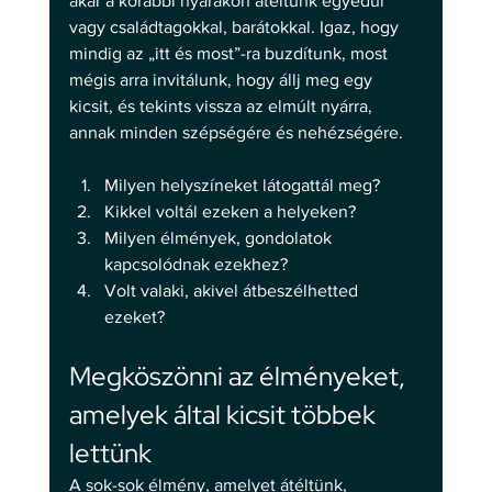
akár a korábbi nyarakon átéltünk egyedül 
vagy családtagokkal, barátokkal. Igaz, hogy 
mindig az „itt és most”-ra buzdítunk, most 
mégis arra invitálunk, hogy állj meg egy 
kicsit, és tekints vissza az elmúlt nyárra, 
annak minden szépségére és nehézségére. 
Milyen helyszíneket látogattál meg?
Kikkel voltál ezeken a helyeken?
Milyen élmények, gondolatok 
kapcsolódnak ezekhez?
Volt valaki, akivel átbeszélhetted 
ezeket? 
Megköszönni az élményeket, 
amelyek által kicsit többek 
lettünk 
A sok-sok élmény, amelyet átéltünk, 