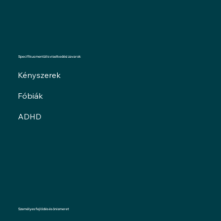
Specifikus mentális viselkedési zavarok
Kényszerek
Fóbiák
ADHD
Személyes fejlődés és önismeret