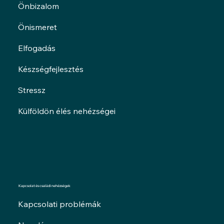
Önbizalom
Önismeret
Elfogadás
Készségfejlesztés
Stressz
Külföldön élés nehézségei
Kapcsolat és családi nehézségek
Kapcsolati problémák