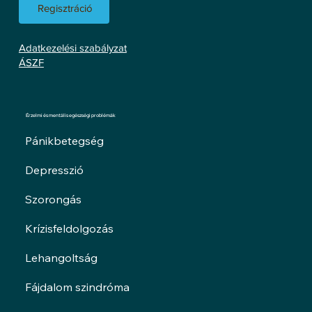
Regisztráció
Adatkezelési szabályzat
ÁSZF
Érzelmi és mentális egészségi problémák
Pánikbetegség
Depresszió
Szorongás
Krízisfeldolgozás
Lehangoltság
Fájdalom szindróma