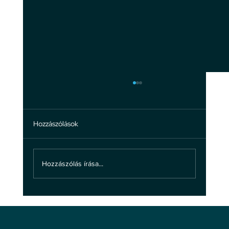
Hozzászólások
Hozzászólás írása...
A bántalmazásról: ne hagyd, hogy
bántsanak!