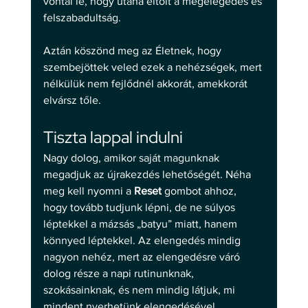
vontál le, hogy utána eltölt a megelégedés és 
felszabadultság. 
Aztán köszönd meg az Életnek, hogy 
szembejöttek veled ezek a nehézségek, mert 
nélkülük nem fejlődnél akkorát, amekkorát 
elvársz tőle. 
Tiszta lappal indulni 
Nagy dolog, amikor saját magunknak 
megadjuk az újrakezdés lehetőségét. Néha 
meg kell nyomni a 
Reset
 gombot ahhoz, 
hogy tovább tudjunk lépni, de ne súlyos 
léptekkel a mázsás „batyu” miatt, hanem 
könnyed léptekkel. Az elengedés mindig 
nagyon nehéz, mert az elengedésre váró 
dolog része a napi rutinunknak, 
szokásainknak, és nem mindig látjuk, mi 
mindent nyerhetünk elengedésével. 