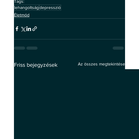
Tags:
lehangoltság
depresszió
Életmód
Az összes megtekintése
Friss bejegyzések