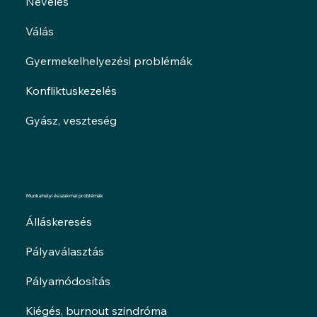
Nevelés
Válás
Gyermekelhelyezési problémák
Konfliktuskezelés
Gyász, veszteség
Munkahelyi és szakmai problémák
Álláskeresés
Pályaválasztás
Pályamódosítás
Kiégés, burnout szindróma