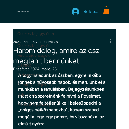
Belépés
Szavakkal.hu
Összes bejegyzés
2021. szept. 7.
2 perc olvasás
Összes bejegyzés
Három dolog, amire az ősz
Hírek, újdonságok
megtanít bennünket
Életmód
Frissítve:
2024. márc. 25.
Párkapcsolat
Ahogy haladunk az őszben, egyre inkább 
jönnek a hűvösebb napok, és merülünk el a 
Személyes fejlődés
munkában a tanulásban. Bejegyzésünkben 
Üzlet, karrier
most arra szeretnénk felhívni a figyelmet, 
hogy nem feltétlenül kell belesüppedni a 
Mentális egészség
„dolgos hétköznapokba”, hanem szabad 
megállni egy-egy percre, és visszanézni az 
elmúlt nyárra.