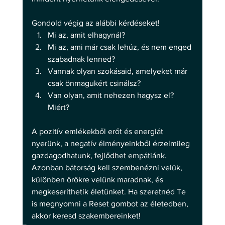
Gondold végig az alábbi kérdéseket! 
Mi az, amit elhagynál?
Mi az, ami már csak lehúz, és nem enged 
szabadnak lenned?
Vannak olyan szokásaid, amelyeket már 
csak önmagukért csinálsz?
Van olyan, amit nehezen hagysz el? 
Miért? 
A pozitív emlékekből erőt és energiát 
nyerünk, a negatív élményeinkből érzelmileg 
gazdagodhatunk, fejlődhet empátiánk. 
Azonban bátorság kell szembenézni velük, 
különben örökre velünk maradnak, és 
megkeseríthetik életünket. Ha szeretnéd Te 
is megnyomni a Reset gombot az életedben, 
akkor keresd szakembereinket!