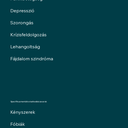
Depresszió
Szorongás
Krízisfeldolgozás
Lehangoltság
Fájdalom szindróma
Specifikus mentális viselkedési zavarok
Kényszerek
Fóbiák