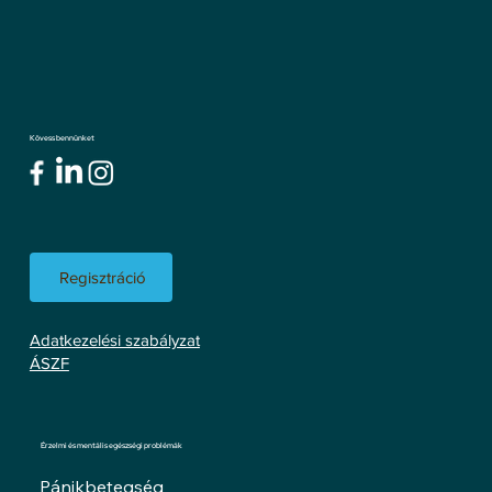
Kövess bennünket
Regisztráció
Adatkezelési szabályzat
ÁSZF
Érzelmi és mentális egészségi problémák
Pánikbetegség