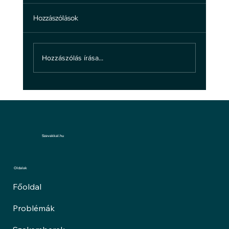
Hozzászólások
Hozzászólás írása...
A bántalmazásról: ne hagyd, hogy
bántsanak!
Szavakkal.hu
Oldalak
Főoldal
Problémák