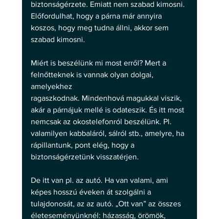
biztonságérzete. Emiatt nem szabad kimosni. 
Előfordulhat, hogy a párna már annyira 
koszos, hogy meg tudna állni, akkor sem 
szabad kimosni.
Miért is beszélünk mi most erről? Mert a 
felnőtteknek is vannak olyan dolgai, 
amelyekhez
ragaszkodnak. Mindenhová magukkal viszik, 
akár a párnájuk mellé is odateszik. És itt most 
nemcsak az okostelefonról beszélünk. Pl. 
valamilyen kabbaláról, sálról stb., amelyre, ha 
rápillantunk, pont elég, hogy a 
biztonságérzetünk visszatérjen.
De itt van pl. az autó. Ha van valami, ami 
képes hosszú éveken át szolgálni a 
tulajdonosát, az az autó. „Ott van” az összes 
életeseményünknél: házasság, örömök, 