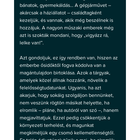
bánatok, gyermekáldás… A gépjárművet – 
akárcsak a háziállatot – családtagként 
kezeljük, és vannak, akik még beszélnek is 
hozzájuk. A nagyon műszaki emberek még 
azt is szokták mondani, hogy „vigyázz rá, 
lelke van!”.
Azt gondoljuk, ez így rendben van, hiszen az 
emberbe ősidőktől fogva kódolva van a 
magántulajdon birtoklása. Azok a tárgyak, 
amelyek közel állnak hozzánk, növelik a 
felelősségtudatunkat. Ugyanis, ha azt 
akarjuk, hogy sokáig szolgáljon bennünket, 
nem veszünk rögtön másikat helyette, ha 
elromlik – pláne, ha autóról van szó –, hanem 
megjavíttatjuk. Ezzel pedig csökkentjük a 
környezeti terhelést, és magunkat 
megkíméljük egy csomó kellemetlenségtől. 