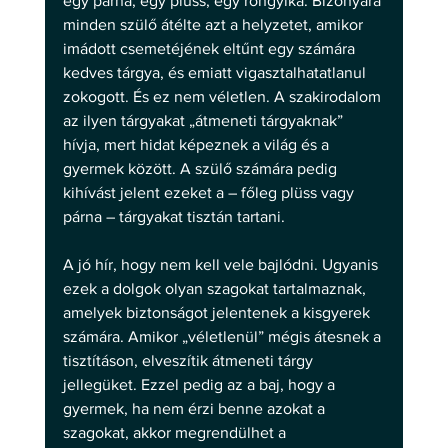
egy párna, egy plüss, egy rongyika. Bizonyára 
minden szülő átélte azt a helyzetet, amikor 
imádott csemetéjének eltűnt egy számára 
kedves tárgya, és emiatt vigasztalhatatlanul 
zokogott. És ez nem véletlen. A szakirodalom 
az ilyen tárgyakat „átmeneti tárgyaknak” 
hívja, mert hidat képeznek a világ és a 
gyermek között. A szülő számára pedig 
kihívást jelent ezeket a – főleg plüss vagy 
párna – tárgyakat tisztán tartani.
A jó hír, hogy nem kell vele bajlódni. Ugyanis 
ezek a dolgok olyan szagokat tartalmaznak, 
amelyek biztonságot jelentenek a kisgyerek 
számára. Amikor „véletlenül” mégis átesnek a 
tisztításon, elveszítik átmeneti tárgy 
jellegüket. Ezzel pedig az a baj, hogy a 
gyermek, ha nem érzi benne azokat a 
szagokat, akkor megrendülhet a 