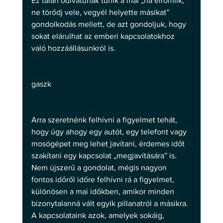
Ez talán ódivatúnak tűnik a mai „ha elromlik, 
ne törődj vele, vegyél helyette másikat” 
gondolkodás mellett, de azt gondoljuk, hogy 
sokat elárulhat az emberi kapcsolatokhoz 
való hozzáállásunkról is.
gaszk
Arra szeretnénk felhívni a figyelmet tehát, 
hogy úgy ahogy egy autót, egy telefont vagy 
mosógépet meg lehet javítani, érdemes időt 
szakítani egy kapcsolat „megjavítására” is. 
Nem újszerű a gondolat, mégis nagyon 
fontos időről időre felhívni rá a figyelmet, 
különösen a mai időkben, amikor minden 
bizonytalanná vált egyik pillanatról a másikra. 
A kapcsolataink azok, amelyek sokáig, 