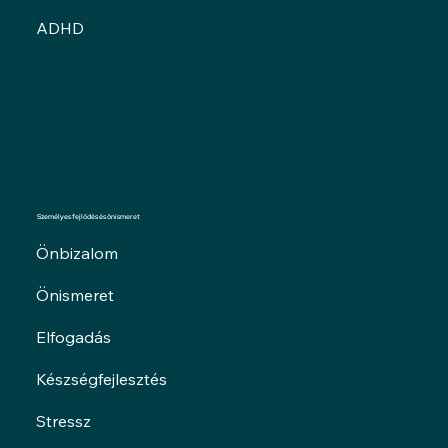
ADHD
Személyes fejlődés és önismeret
Önbizalom
Önismeret
Elfogadás
Készségfejlesztés
Stressz