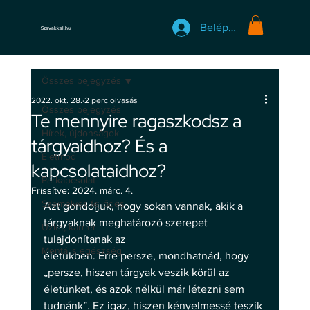
Belépés
Szavakkal.hu
Összes bejegyzés
2022. okt. 28.
2 perc olvasás
Összes bejegyzés
Te mennyire ragaszkodsz a
Hírek, újdonságok
tárgyaidhoz? És a
Életmód
kapcsolataidhoz?
Párkapcsolat
Frissítve:
2024. márc. 4.
Személyes fejlődés
Azt gondoljuk, hogy sokan vannak, akik a 
tárgyaknak meghatározó szerepet 
Üzlet, karrier
tulajdonítanak az
Mentális egészség
életükben. Erre persze, mondhatnád, hogy 
„persze, hiszen tárgyak veszik körül az 
életünket, és azok nélkül már létezni sem 
tudnánk”. Ez igaz, hiszen kényelmessé teszik 