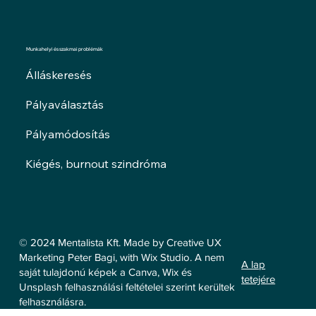
Munkahelyi és szakmai problémák
Álláskeresés
Pályaválasztás
Pályamódosítás
Kiégés, burnout szindróma
© 2024 Mentalista Kft. Made by Creative UX
Marketing Peter Bagi, with Wix Studio. A nem
A lap
saját tulajdonú képek a Canva, Wix és
tetejére
Unsplash felhasználási feltételei szerint kerültek
felhasználásra.