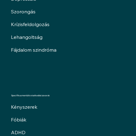
Szorongás
Krízisfeldolgozás
Lehangoltság
Fájdalom szindróma
Specifikus mentális viselkedési zavarok
Kényszerek
Fóbiák
ADHD