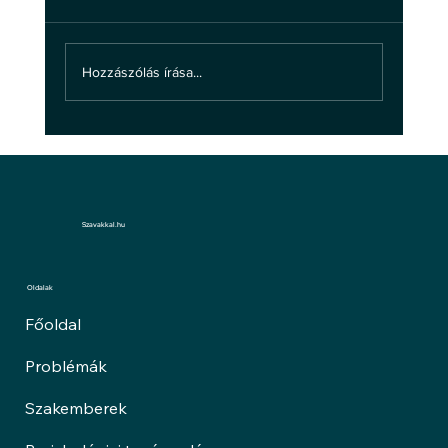
Hozzászólás írása...
A bántalmazásról: ne hagyd, hogy
bántsanak!
Szavakkal.hu
Oldalak
Főoldal
Problémák
Szakemberek