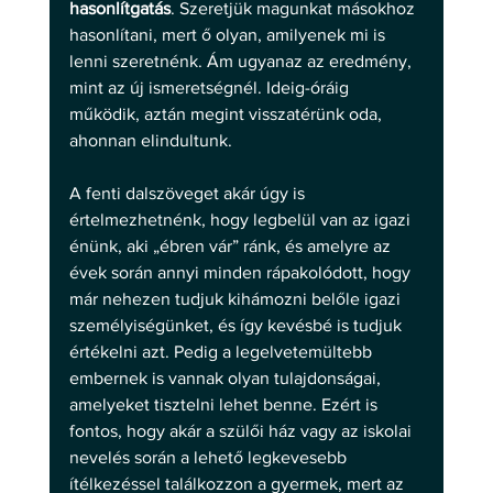
hasonlítgatás
. Szeretjük magunkat másokhoz 
hasonlítani, mert ő olyan, amilyenek mi is 
lenni szeretnénk. Ám ugyanaz az eredmény, 
mint az új ismeretségnél. Ideig-óráig 
működik, aztán megint visszatérünk oda, 
ahonnan elindultunk. 
A fenti dalszöveget akár úgy is 
értelmezhetnénk, hogy legbelül van az igazi 
énünk, aki „ébren vár” ránk, és amelyre az 
évek során annyi minden rápakolódott, hogy 
már nehezen tudjuk kihámozni belőle igazi 
személyiségünket, és így kevésbé is tudjuk 
értékelni azt. Pedig a legelvetemültebb 
embernek is vannak olyan tulajdonságai, 
amelyeket tisztelni lehet benne. Ezért is 
fontos, hogy akár a szülői ház vagy az iskolai 
nevelés során a lehető legkevesebb 
ítélkezéssel találkozzon a gyermek, mert az 