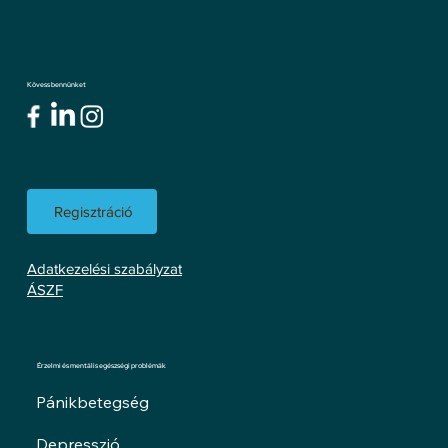
Kövess bennünket
Regisztráció
Adatkezelési szabályzat
ÁSZF
Érzelmi és mentális egészségi problémák
Pánikbetegség
Depresszió