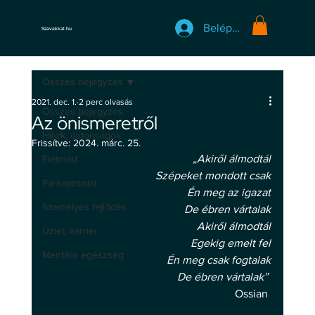
Belépés
Szavakkal.hu
Összes bejegyzés
2021. dec. 1.
2 perc olvasás
Összes bejegyzés
Az önismeretről
Hírek, újdonságok
Frissítve:
2024. márc. 25.
„Akiről álmodtál
Életmód
Szépeket mondott csak
Párkapcsolat
Én meg az igazat
Személyes fejlődés
De ébren vártalak
Akiről álmodtál
Üzlet, karrier
Egekig emelt fel
Mentális egészség
Én meg csak fogtalak
De ébren vártalak” 
Ossian 