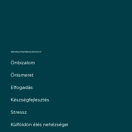
Személyes fejlődés és önismeret
Önbizalom
Önismeret
Elfogadás
Készségfejlesztés
Stressz
Külföldön élés nehézségei