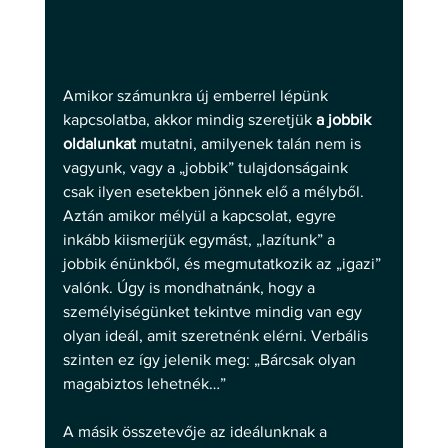
Amikor számunkra új emberrel lépünk 
kapcsolatba, akkor mindig szeretjük 
a jobbik 
oldalunkat
 mutatni, amilyenek talán nem is 
vagyunk, vagy a „jobbik” tulajdonságaink 
csak ilyen esetekben jönnek elő a mélyből. 
Aztán amikor mélyül a kapcsolat, egyre 
inkább kiismerjük egymást, „lazítunk” a 
jobbik énünkből, és megmutatkozik az „igazi” 
valónk. Úgy is mondhatnánk, hogy a 
személyiségünket tekintve mindig van egy 
olyan ideál, amit szeretnénk elérni. Verbális 
szinten ez így jelenik meg: „Bárcsak olyan 
magabiztos lehetnék…” 
A másik összetevője az ideálunknak a 