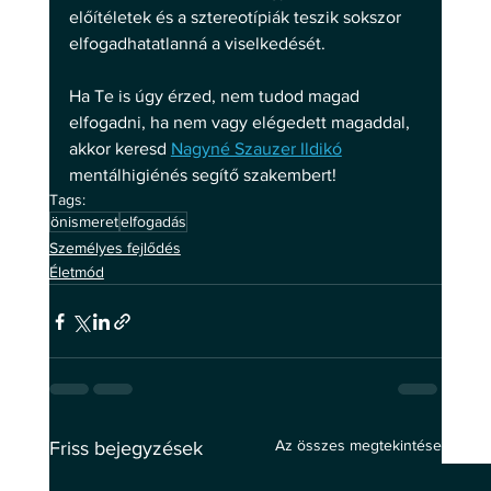
előítéletek és a sztereotípiák teszik sokszor 
elfogadhatatlanná a viselkedését. 
Ha Te is úgy érzed, nem tudod magad 
elfogadni, ha nem vagy elégedett magaddal, 
akkor keresd 
Nagyné Szauzer Ildikó
mentálhigiénés segítő szakembert!
Tags:
önismeret
elfogadás
Személyes fejlődés
Életmód
Az összes megtekintése
Friss bejegyzések