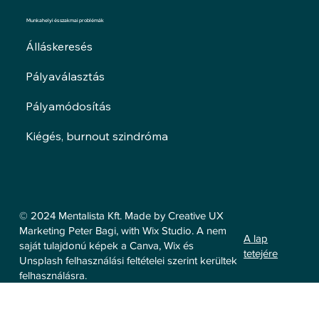
Munkahelyi és szakmai problémák
Álláskeresés
Pályaválasztás
Pályamódosítás
Kiégés, burnout szindróma
© 2024 Mentalista Kft. Made by Creative UX
Marketing Peter Bagi, with Wix Studio. A nem
A lap
saját tulajdonú képek a Canva, Wix és
tetejére
Unsplash felhasználási feltételei szerint kerültek
felhasználásra.