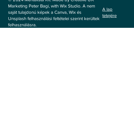
Marketing Peter Bagi, with Wix Studio. A nem
A lap
saját tulajdonú képek a Canva, Wix és
tetejére
Unsplash felhasználási feltételei szerint kerültek
felhasználásra.