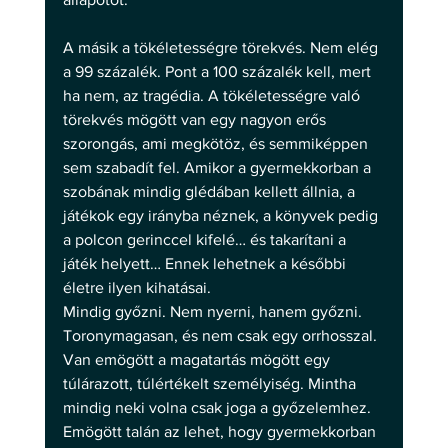
A másik a tökéletességre törekvés. Nem elég 
a 99 százalék. Pont a 100 százalék kell, mert 
ha nem, az tragédia. A tökéletességre való 
törekvés mögött van egy nagyon erős 
szorongás, ami megkötöz, és semmiképpen 
sem szabadít fel. Amikor a gyermekkorban a 
szobának mindig glédában kellett állnia, a 
játékok egy irányba néznek, a könyvek pedig 
a polcon gerinccel kifelé… és takarítani a 
játék helyett… Ennek lehetnek a későbbi 
életre ilyen kihatásai.
Mindig győzni. Nem nyerni, hanem győzni. 
Toronymagasan, és nem csak egy orrhosszal. 
Van emögött a magatartás mögött egy 
túlárazott, túlértékelt személyiség. Mintha 
mindig neki volna csak joga a győzelemhez. 
Emögött talán az lehet, hogy gyermekkorban 