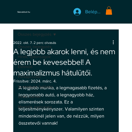
Belépés
Szavakkal.hu
Összes bejegyzés
2022. okt. 7.
2 perc olvasás
Összes bejegyzés
A legjobb akarok lenni, és nem
Hírek, újdonságok
érem be kevesebbel! A
Életmód
maximalizmus hátulütői.
Párkapcsolat
Frissítve:
2024. márc. 4.
Személyes fejlődés
A legjobb munka, a legmagasabb fizetés, a 
leggyorsabb autó, a legnagyobb ház, 
Üzlet, karrier
elismerések sorozata. Ez a 
Mentális egészség
teljesítménykényszer. Valamilyen szinten 
mindenkinél jelen van, de nézzük, milyen 
összetevői vannak!