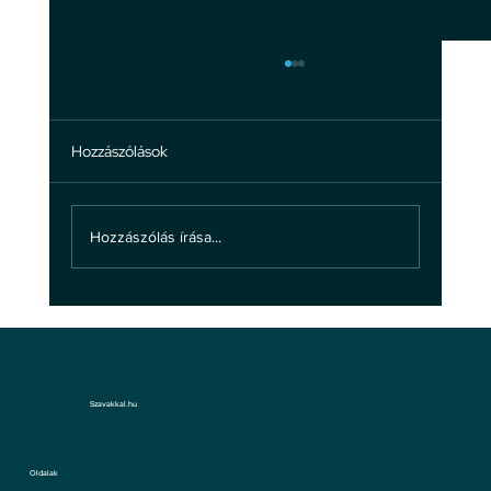
Hozzászólások
Mi az, ami rajtunk múlik
Hozzászólás írása...
Szavakkal.hu
Oldalak