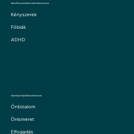
Specifikus mentális viselkedési zavarok
Kényszerek
Fóbiák
ADHD
Személyes fejlődés és önismeret
Önbizalom
Önismeret
Elfogadás