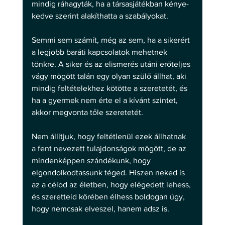
mindig ráhagyták, ha a társasjátékban kénye-
kedve szerint alakíthatta a szabályokat.
Semmi sem számít, még az sem, ha a sikerért 
a legjobb baráti kapcsolatok mehetnek 
tönkre. A siker és az elismerés utáni erőteljes 
vágy mögött talán egy olyan szülő állhat, aki 
mindig feltételekhez kötötte a szeretetét, és 
ha a gyermek nem érte el a kívánt szintet, 
akkor megvonta tőle szeretetét.
Nem állítjuk, hogy feltétlenül ezek állhatnak 
a fent nevezett tulajdonságok mögött, de az 
mindenképpen szándékunk, hogy 
elgondolkodtassunk téged. Hiszen neked is 
az a célod az életben, hogy elégedett lehess, 
és szeretteid körében élhess boldogan úgy, 
hogy nemcsak elveszel, hanem adsz is.