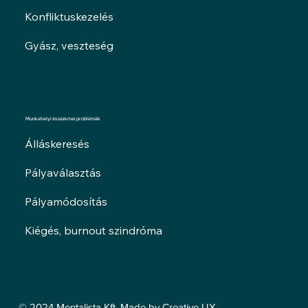
Konfliktuskezelés
Gyász, veszteség
Munkahelyi és szakmai problémák
Álláskeresés
Pályaválasztás
Pályamódosítás
Kiégés, burnout szindróma
© 2024 Mentalista Kft. Made by Creative UX