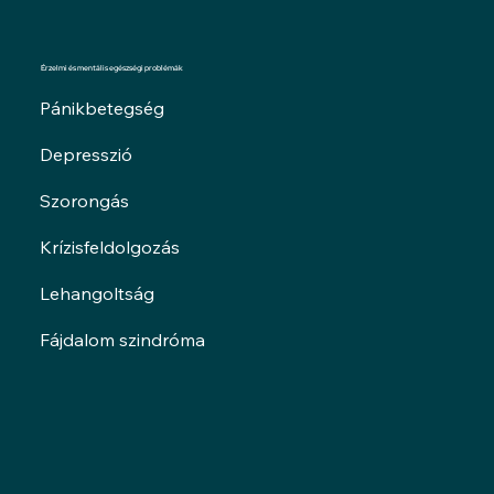
Érzelmi és mentális egészségi problémák
Pánikbetegség
Depresszió
Szorongás
Krízisfeldolgozás
Lehangoltság
Fájdalom szindróma