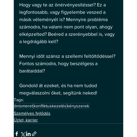
Hogy vagy te az önérvényesítéssel? Ez a 
legfontosabb, vagy figyelembe veszed a 
másik véleményét is? Mennyire probléma 
számodra, ha valami nem pont olyan, ahogy 
elképzelted? Beéred a szerényebbel is, vagy 
a legdrágább kell?
Mennyi időt szánsz a szellemi feltöltődéssel? 
Fontos számodra, hogy beszélgess a 
barátaiddal?
Gondold át ezeket, és ha nem tudod 
megválaszolni őket, segítünk neked!
Tags:
önismeret
konfliktuskezelés
kényszerek
Személyes fejlődés
Üzlet, karrier