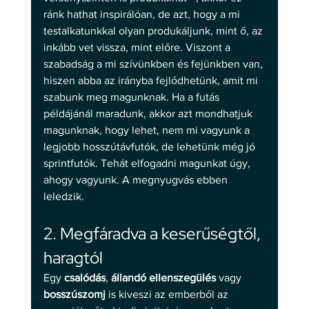
ránk hathat inspirálóan, de azt, hogy a mi 
testalkatunkkal olyan produkáljunk, mint ő, az 
inkább vet vissza, mint előre. Viszont a 
szabadság a mi szívünkben és fejünkben van, 
hiszen abba az irányba fejlődhetünk, amit mi 
szabunk meg magunknak. Ha a futás 
példájánál maradunk, akkor azt mondhatjuk 
magunknak, hogy lehet, nem mi vagyunk a 
legjobb hosszútávfutók, de lehetünk még jó 
sprintfutók. Tehát elfogadni magunkat úgy, 
ahogy vagyunk. A megnyugvás ebben 
leledzik. 
2. Megfáradva a keserűségtől, 
haragtól 
Egy 
csalódás
, 
állandó ellenszegülés 
vagy
bosszúszomj
 is kiveszi az emberből az 