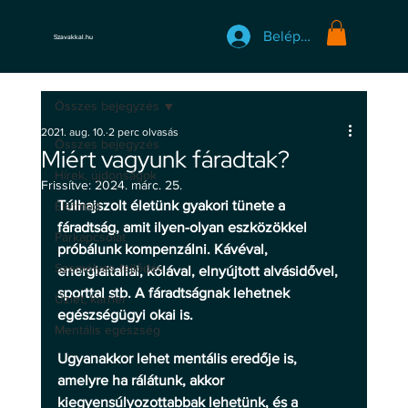
Belépés
Szavakkal.hu
Összes bejegyzés
2021. aug. 10.
2 perc olvasás
Összes bejegyzés
Miért vagyunk fáradtak?
Hírek, újdonságok
Frissítve:
2024. márc. 25.
Túlhajszolt életünk gyakori tünete a 
Életmód
fáradtság, amit ilyen-olyan eszközökkel 
Párkapcsolat
próbálunk kompenzálni. Kávéval, 
Személyes fejlődés
energiaitallal, kólával, elnyújtott alvásidővel, 
sporttal stb. A fáradtságnak lehetnek 
Üzlet, karrier
egészségügyi okai is.
Mentális egészség
Ugyanakkor lehet mentális eredője is, 
amelyre ha rálátunk, akkor 
kiegyensúlyozottabbak lehetünk, és a 