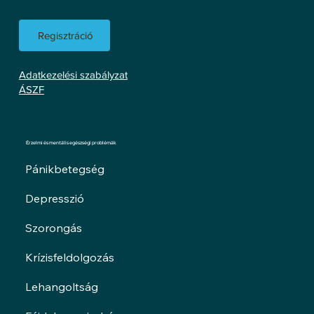
Regisztráció
Adatkezelési szabályzat
ÁSZF
Érzelmi és mentális egészségi problémák
Pánikbetegség
Depresszió
Szorongás
Krízisfeldolgozás
Lehangoltság