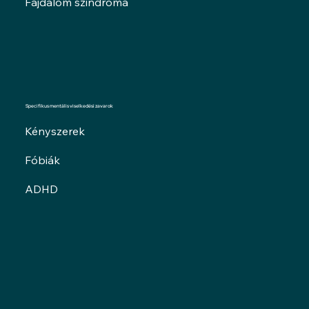
Fájdalom szindróma
Specifikus mentális viselkedési zavarok
Kényszerek
Fóbiák
ADHD