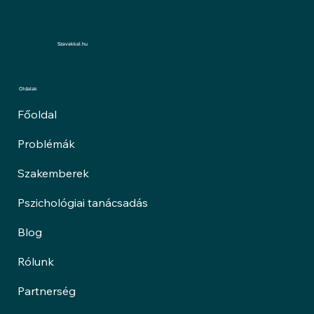
bántsanak!
Szavakkal.hu
Oldalak
Főoldal
Problémák
Szakemberek
Pszichológiai tanácsadás
Blog
Rólunk
Partnerség