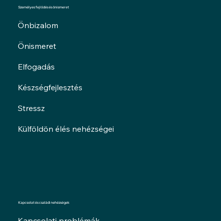
Személyes fejlődés és önismeret
Önbizalom
Önismeret
Elfogadás
Készségfejlesztés
Stressz
Külföldön élés nehézségei
Kapcsolat és családi nehézségek
Kapcsolati problémák