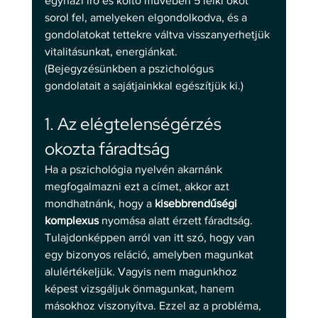
egyházi író és költő művében 5 lelki okot 
sorol fel, amelyeken elgondolkodva, és a 
gondolatokat tettekre váltva visszanyerhetjük 
vitalitásunkat, energiánkat. 
(Bejegyzésünkben a pszichológus 
gondolatait a sajátjainkkal egészítjük ki.) 
1. Az elégtelenségérzés 
okozta fáradtság 
Ha a pszichológia nyelvén akarnánk 
megfogalmazni ezt a címet, akkor azt 
mondhatnánk, hogy a 
kisebbrendűségi 
komplexus
 nyomása alatt érzett fáradtság. 
Tulajdonképpen arról van itt szó, hogy van 
egy bizonyos reláció, amelyben magunkat 
alulértékeljük. Vagyis nem magunkhoz 
képest vizsgáljuk önmagunkat, hanem 
másokhoz viszonyítva. Ezzel az a probléma, 