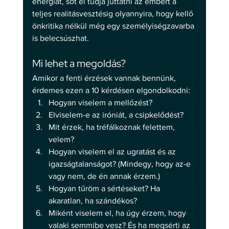
energiát, sőt el tudja juttatni az embert a 
teljes realitásvesztésig olyannyira, hogy kellő 
önkritika nélkül még egy személyiségzavarba 
is belecsúszhat. 
Mi lehet a megoldás?
Amikor a fenti érzések vannak bennünk, 
érdemes ezen a 10 kérdésen elgondolkodni: 
Hogyan viselem a mellőzést?
Elviselem-e az iróniát, a csipkelődést?
Mit érzek, ha tréfálkoznak felettem, 
velem?
Hogyan viselem el az ugratást és az 
igazságtalanságot? (Mindegy, hogy az-e 
vagy nem, de én annak érzem.)
Hogyan tűröm a sértéseket? Ha 
akaratlan, ha szándékos?
Miként viselem el, ha úgy érzem, hogy 
valaki semmibe vesz? És ha megsérti az 