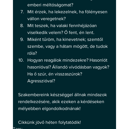
emberi méltóságomat?
Mit érzek, ha lekezelnek, ha fölényesen 
vállon veregetnek?
Mit teszek, ha valaki fennhéjázóan 
viselkedik velem? Ő fent, én lent.
Miként tűröm, ha kinevetnek; szemtől 
szembe, vagy a hátam mögött, de tudok 
róla?
Hogyan reagálok mindezekre? Hasonlót 
hasonlóval? Állandó vívódásban vagyok? 
Ha ő szúr, én visszaszúrok? 
Agresszióval? 
Szakembereink készséggel állnak mindazok 
rendelkezésére, akik ezeken a kérdéseken 
mélyebben elgondolkodnának! 
Cikkünk jövő héten folytatódik!
Tags: