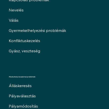
Nevelés
Válás
Gyermekelhelyezési problémák
Konfliktuskezelés
Gyász, veszteség
Munkahelyi és szakmai problémák
Álláskeresés
Pályaválasztás
Pályamódosítás