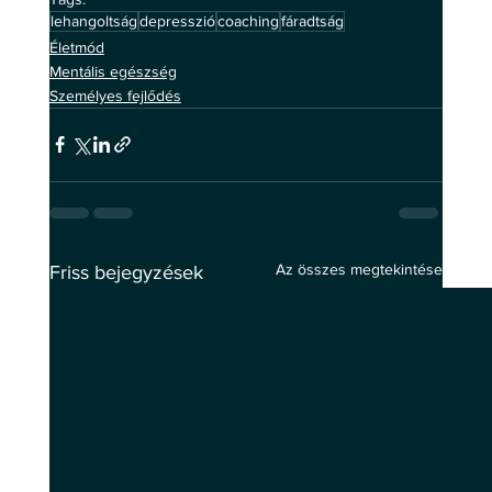
lehangoltság
depresszió
coaching
fáradtság
Életmód
Mentális egészség
Személyes fejlődés
Az összes megtekintése
Friss bejegyzések