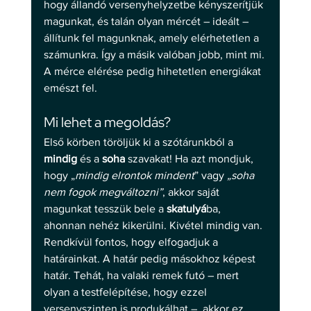
hogy állandó versenyhelyzetbe kényszerítjük 
magunkat, és talán olyan mércét – ideált – 
állítunk fel magunknak, amely elérhetetlen a 
számunkra. Így a másik valóban jobb, mint mi. 
A mérce elérése pedig hihetetlen energiákat 
emészt fel. 
Mi lehet a megoldás? 
Első körben töröljük ki a szótárunkból a 
mindig
 és a 
soha
 szavakat! Ha azt mondjuk, 
hogy „
mindig elrontok mindent
” vagy 
„soha 
nem fogok megváltozni”
, akkor saját 
magunkat tesszük bele a 
skatulyá
ba, 
ahonnan nehéz kikerülni. Kivétel mindig van. 
Rendkívül fontos, hogy elfogadjuk a 
határainkat. A határ pedig másokhoz képest 
határ. Tehát, ha valaki remek futó – mert 
olyan a testfelépítése, hogy ezzel 
versenyszinten is produkálhat –, akkor ez 