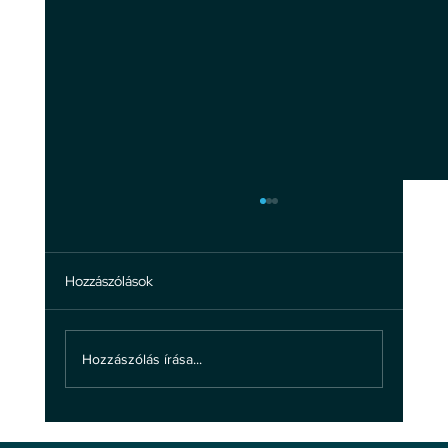
Hozzászólások
Hozzászólás írása...
A bántalmazásról: ne hagyd, hogy