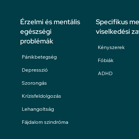
Érzelmi és mentális
Specifikus me
egészségi
viselkedési z
problémák
Kényszerek
Pánikbetegség
Fóbiák
Depresszió
ADHD
Szorongás
Krízisfeldolgozás
Lehangoltság
Fájdalom szindróma