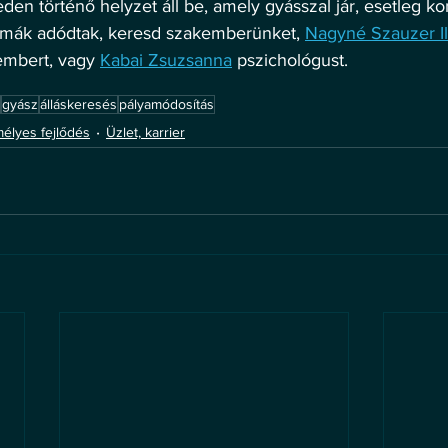
n történő helyzet áll be, amely gyásszal jár, esetleg kon
émák adódtak, keresd szakemberünket, 
Nagyné Szauzer Il
embert, vagy 
Kabai Zsuzsanna
 pszichológust.
gyász
álláskeresés
pályamódosítás
élyes fejlődés
Üzlet, karrier