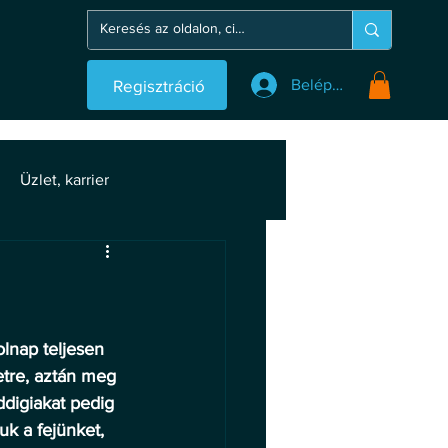
Regisztráció
Belépés
Üzlet, karrier
lnap teljesen 
tre, aztán meg 
ddigiakat pedig 
uk a fejünket, 