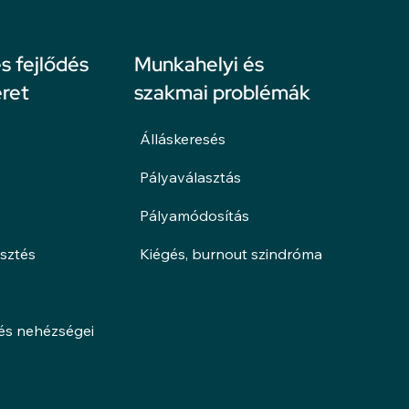
 fejlődés
Munkahelyi és
ret
szakmai problémák
Álláskeresés
Pályaválasztás
Pályamódosítás
esztés
Kiégés, burnout szindróma
lés nehézségei