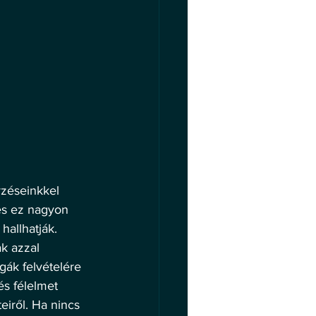
rzéseinkkel 
és ez nagyon 
allhatják. 
k azzal 
gák felvételére 
és félelmet 
eiről. Ha nincs 