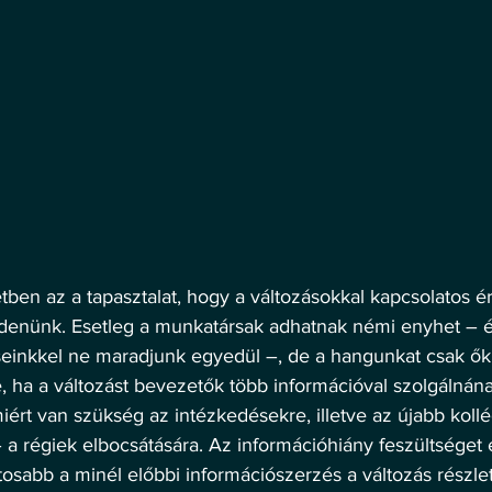
ben az a tapasztalat, hogy a változásokkal kapcsolatos é
denünk. Esetleg a munkatársak adhatnak némi enyhet – 
seinkkel ne maradjunk egyedül –, de a hangunkat csak ők h
, ha a változást bevezetők több információval szolgálnána
ért van szükség az intézkedésekre, illetve az újabb kollé
– a régiek elbocsátására. Az információhiány feszültséget 
tosabb a minél előbbi információszerzés a változás részlet