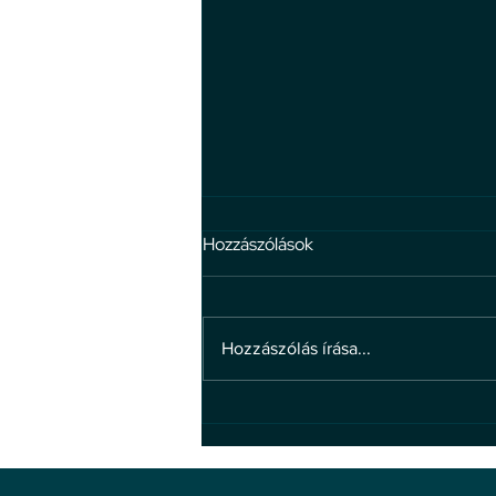
Hozzászólások
Hozzászólás írása...
4 hiedelem a bosszúállással
kapcsolatban