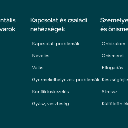
ntális
Kapcsolat és családi
Személyes
avarok
nehézségek
és önisme
Kapcsolati problémák
Önbizalom
Nevelés
Önismeret
Válás
Elfogadás
Gyermekelhelyezési problémák
Készségfejl
Konfliktuskezelés
Stressz
Gyász, veszteség
Külföldön é