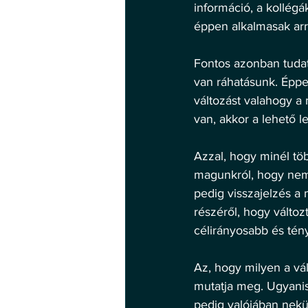
információ, a kollégá
éppen alkalmasak arra
Fontos azonban tudat
van ráhatásunk. Éppe
változást valahogy a 
van, akkor a lehető 
Azzal, hogy minél töb
magunkról, hogy nem 
pedig visszajelzés a 
részéről, hogy válto
célirányosabb és tén
Az, hogy milyen a vál
mutatja meg. Ugyanis 
pedig valójában nekü