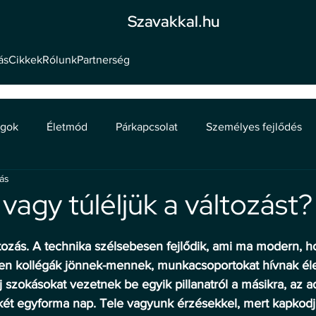
Szavakkal.hu
ás
Cikkek
Rólunk
Partnerség
ágok
Életmód
Párkapcsolat
Személyes fejlődés
sás
vagy túléljük a változást?
tozás. A technika szélsebesen fejlődik, ami ma modern, ho
en kollégák jönnek-mennek, munkacsoportokat hívnak éle
Új szokásokat vezetnek be egyik pillanatról a másikra, az a
e két egyforma nap. Tele vagyunk érzésekkel, mert kapkodj