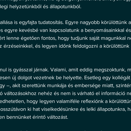
egi helyzetünkből és állapotunkból. 
lása is egyfajta tudatosítás. Egyre nagyobb körülöttünk a
és egyre kevésbé van kapcsolatunk a benyomásainkkal és
rt lenne égetően fontos, hogy tudjunk saját magunkkal ném
z érzéseinkkel, és legyen időnk feldolgozni a körülöttünk 
anul is gyásszal járnak. Valami, amit eddig megszoktunk,
ljesen új dolgot vezetnek be helyette. Esetleg egy kollégát
y –, akit szerettünk munkája és embersége miatt, szintén 
 változásokhoz nehéz és nem is várható el információ né
dhetetlen, hogy legyen valamiféle reflexiónk a körülöttün
szútávon ki hat viselkedésünkre és lelki állapotunkra, ha
n bennünket érintő változást. 