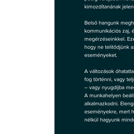
kimozdítanának jelenl
Belső hangunk meghal
kommunikációs zaj, 
megérzéseinkkel. Ezé
hogy ne telítődjünk a
eseményeket. 
A változások óhatatl
fog történni, vagy te
– vagy nyugdíjba meg
A munkahelyen beálló
alkalmazkodni. Elenge
eseményekre, mert hos
nélkül hagyunk minde