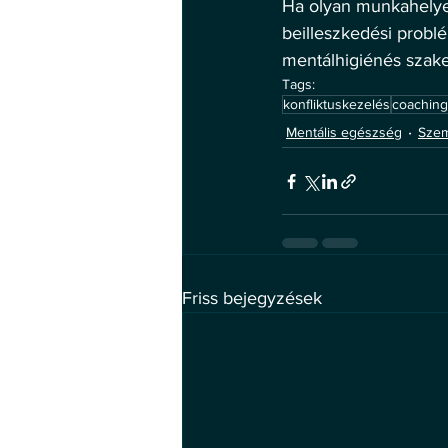
Ha olyan munkahelyede
beilleszkedési probl
mentálhigiénés szak
Tags:
konfliktuskezelés
coaching
Mentális egészség
Szem
Friss bejegyzések