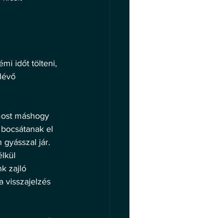
 
 
i időt tölteni, 
lévő 
 most máshogy 
 bocsátanak el 
gyásszal jár. 
lkül 
k zajló 
 visszajelzés 