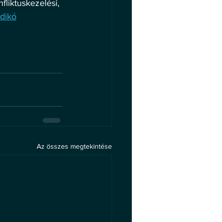
fliktuskezelési, 
dikó
Az összes megtekintése