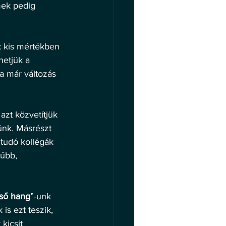
mek pedig 
k kis mértékben 
etjük a 
ha már változás 
azt közvetítjük 
ünk. Másrészt 
 tudó kollégák 
űbb, 
ső hang
”-unk 
is ezt teszik, 
kicsit 