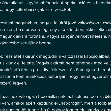
k óhatatlanul is gyártani fognak. A spekuláció és a hiedel
, hogy felkorbácsolják az érzéseket. 
osítani magunkban, hogy a felülről jövő változásokra csa
n ezért, ha már van elég tény a kezünkben, akkor elkezdh
magunk javára fordítani. Vagyis az igényeinket kifejezni, 
legkevésbé sérüljünk benne. 
b részletet akarunk megtudni a változással kapcsolatban, 
siklunk el felette. Vagyis akármit nem tehetnek meg vel
munkáltató felé a proaktív, felkészült és önmagukért tenni
ztasson a kommunikációs kultúráján, hogy minél egyértelm
yszerű legyen. 
tozáshoz való igazi hozzáállásunk, azt sok esetben a „
bel
van, amikor azért kezdünk el „háborogni”, mert a többiek 
nk nagyon jót tenne, ha új dolgok jönnének, amelyek egy 