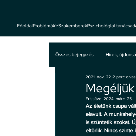
Problémák
Szakemberek
Pszichológiai tanácsad
Főoldal
Összes bejegyzés
Hírek, újdons
2021. nov. 22.
2 perc olva
Mentális egészség
Megéljük 
Frissítve:
2024. márc. 25.
Az életünk csupa vál
elavult. A munkahely
is szüntetik azokat. 
eltörlik. Nincs szint