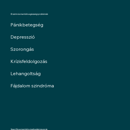
Érzelmi és mentális egészségi problémák
Pánikbetegség
Depresszió
Szorongás
Krízisfeldolgozás
Lehangoltság
Fájdalom szindróma
Specifikus mentális viselkedési zavarok