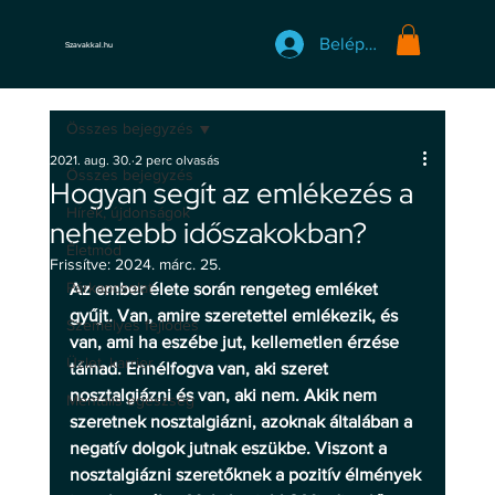
Belépés
Szavakkal.hu
Összes bejegyzés
2021. aug. 30.
2 perc olvasás
Összes bejegyzés
Hogyan segít az emlékezés a
Hírek, újdonságok
nehezebb időszakokban?
Életmód
Frissítve:
2024. márc. 25.
Párkapcsolat
Az ember élete során rengeteg emléket 
gyűjt. Van, amire szeretettel emlékezik, és 
Személyes fejlődés
van, ami ha eszébe jut, kellemetlen érzése 
Üzlet, karrier
támad. Ennélfogva van, aki szeret 
nosztalgiázni és van, aki nem. Akik nem 
Mentális egészség
szeretnek nosztalgiázni, azoknak általában a 
negatív dolgok jutnak eszükbe. Viszont a 
nosztalgiázni szeretőknek a pozitív élmények 