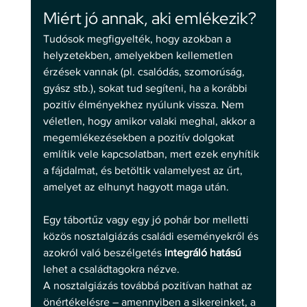
Miért jó annak, aki emlékezik? 
Tudósok megfigyelték, hogy azokban a 
helyzetekben, amelyekben kellemetlen 
érzések vannak (pl. csalódás, szomorúság, 
gyász stb.), sokat tud segíteni, ha a korábbi 
pozitív élményekhez nyúlunk vissza. Nem 
véletlen, hogy amikor valaki meghal, akkor a 
megemlékezésekben a pozitív dolgokat 
említik vele kapcsolatban, mert ezek enyhítik 
a fájdalmat, és betöltik valamelyest az űrt, 
amelyet az elhunyt hagyott maga után. 
Egy tábortűz vagy egy jó pohár bor melletti 
közös nosztalgiázás családi eseményekről és 
azokról való beszélgetés 
integráló hatású
lehet a családtagokra nézve. 
A nosztalgiázás továbbá pozitívan hathat az 
önértékelésre – amennyiben a sikereinket, a 