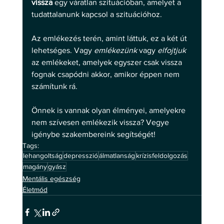
vissza
 egy váratlan szituációban, amelyet a 
tudattalanunk kapcsol a szituációhoz. 
Az emlékezés terén, amint láttuk, ez a két út 
lehetséges. Vagy 
emlékezünk
 vagy 
elfojtjuk
az emlékeket, amelyek egyszer csak vissza 
fognak csapódni akkor, amikor éppen nem 
számítunk rá. 
Önnek is vannak olyan élményei, amelyekre 
nem szívesen emlékezik vissza? Vegye 
igénybe szakembereink segítségét!
Tags:
lehangoltság
depresszió
álmatlanság
krízisfeldolgozás
magány
gyász
Mentális egészség
Életmód