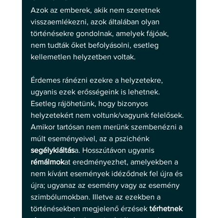
Azok az emberek, akik nem szeretnek 
visszaemlékezni, azok általában olyan 
történésekre gondolnak, amelyek fájóak, 
nem tudták őket befolyásolni, esetleg 
kellemetlen helyzetben voltak. 
Érdemes ránézni ezekre a helyzetekre, 
ugyanis ezek erősségeink is lehetnek. 
Esetleg rájöhetünk, hogy bizonyos 
helyzetekért nem voltunk/vagyunk felelősek. 
Amikor tartósan nem merünk szembenézni a 
múlt eseményeivel, az a pszichénk 
segélykiáltás
a. Hosszútávon ugyanis 
rémálmok
at eredményezhet, amelyekben a 
nem kívánt események idéződnek fel újra és 
újra; ugyanaz az esemény vagy az esemény 
szimbólumokban. Illetve az ezekben a 
történésekben megjelenő érzések 
térhetnek 