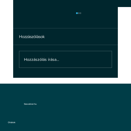
Hozzászólások
Hozzászólás írása...
A bántalmazásról: ne hagyd, hogy
bántsanak!
Szavakkal.hu
Oldalak