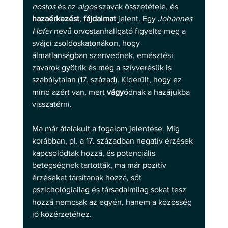
nostos
 és az 
algos
 szavak összetétele, és 
hazaérkezést
, 
fájdalmat
 jelent. Egy 
Johannes 
Hofer
 nevű orvostanhallgató figyelte meg a 
svájci zsoldoskatonákon, hogy 
álmatlanságban szenvednek, emésztési 
zavarok gyötrik és még a szívverésük is 
szabálytalan (17. század). Kiderült, hogy ez 
mind azért van, mert 
vágy
ódnak a hazájukba 
visszatérni. 
Ma már átalakult a fogalom jelentése. Míg 
korábban, pl. a 17. században negatív érzések 
kapcsolódtak hozzá, és potenciális 
betegségnek tartották, ma már pozitív 
érzéseket társítanak hozzá, sőt 
pszichológiailag és társadalmilag sokat tesz 
hozzá nemcsak az egyén, hanem a közösség 
jó közérzetéhez. 