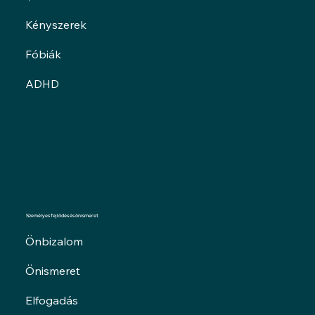
Kényszerek
Fóbiák
ADHD
Személyes fejlődés és önismeret
Önbizalom
Önismeret
Elfogadás